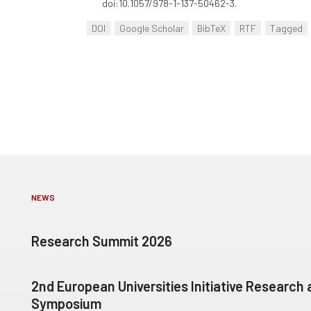
doi:10.1057/978-1-137-50462-3.
DOI
Google Scholar
BibTeX
RTF
Tagged
NEWS
Research Summit 2026
2nd European Universities Initiative Research
Symposium