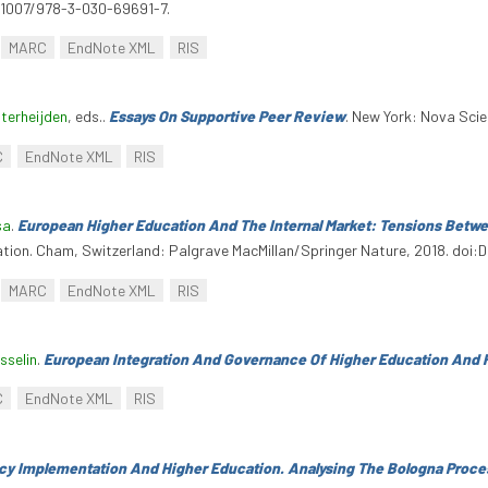
0.1007/978-3-030-69691-7.
MARC
EndNote XML
RIS
sterheijden
, eds.
.
Essays On Supportive Peer Review
. New York: Nova Scie
C
EndNote XML
RIS
sa
.
European Higher Education And The Internal Market: Tensions Betwe
cation. Cham, Switzerland: Palgrave MacMillan/Springer Nature, 2018. doi:
MARC
EndNote XML
RIS
sselin
.
European Integration And Governance Of Higher Education And
C
EndNote XML
RIS
cy Implementation And Higher Education. Analysing The Bologna Proce