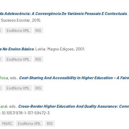
a Adolescência: A Convergência De Variáveis Pessoais E Contextuais
.
Sucesso Escolar, 2015.
C
EndNote XML
RIS
s No Ensino Básico
. Leiria: Magno Ediçoes, 2001.
C
EndNote XML
RIS
 Rosa
, eds.
.
Cost-Sharing And Accessibility In Higher Education – A Faire
C
EndNote XML
RIS
aral
, eds.
.
Cross-Border Higher Education And Quality Assurance: Comm
oi:10.1057/978-1-137-59472-3.
MARC
EndNote XML
RIS