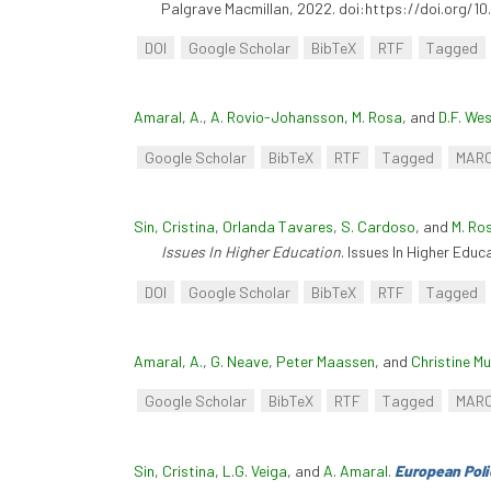
Palgrave Macmillan, 2022. doi:https://doi.org/1
DOI
Google Scholar
BibTeX
RTF
Tagged
Amaral, A.
,
A. Rovio-Johansson
,
M. Rosa
, and
D.F. We
Google Scholar
BibTeX
RTF
Tagged
MAR
Sin, Cristina
,
Orlanda Tavares
,
S. Cardoso
, and
M. Ro
Issues In Higher Education
. Issues In Higher Edu
DOI
Google Scholar
BibTeX
RTF
Tagged
Amaral, A.
,
G. Neave
,
Peter Maassen
, and
Christine Mu
Google Scholar
BibTeX
RTF
Tagged
MAR
Sin, Cristina
,
L.G. Veiga
, and
A. Amaral
.
European Poli