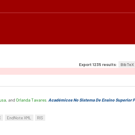
Export 1235 results:
BibTeX
usa
, and
Orlanda Tavares
.
Académicos No Sistema De Ensino Superior 
C
EndNote XML
RIS