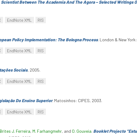
A Scientist Between The Academia And The Agora – Selected Writings 
C
EndNote XML
RIS
opean Policy Implementation: The Bologna Process
. London & New York:
C
EndNote XML
RIS
tações Sociais
, 2005.
C
EndNote XML
RIS
gislação Do Ensino Superior
. Matosinhos: CIPES, 2003.
C
EndNote XML
RIS
Brites J. Ferreira
,
M. Farhangmehr
, and
O. Gouveia
.
Booklet Projecto “Est