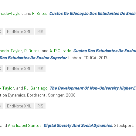
chado-Taylor
, and
R. Brites
.
Custos De Educação Dos Estudantes Do Ensin
C
EndNote XML
RIS
chado-Taylor
,
R. Brites
, and
A. P Curado
.
Custos Dos Estudantes Do Ensino
Dos Estudantes Do Ensino Superior
. Lisboa: EDUCA, 2017.
C
EndNote XML
RIS
o-Taylor
, and
Rui Santiago
.
The Development Of Non-University Higher Ed
ation Dynamics. Dordrecht: Springer, 2008.
C
EndNote XML
RIS
 and
Ana Isabel Santos
.
Digital Society And Social Dynamics
. Stockport,