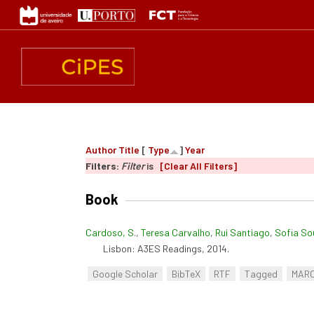
Skip
to
main
content
Author
Title
[
Type
]
Year
Filters:
Filter
is
[Clear All Filters]
Book
Cardoso, S.
,
Teresa Carvalho
,
Rui Santiago
,
Sofia So
Lisbon: A3ES Readings, 2014.
Google Scholar
BibTeX
RTF
Tagged
MAR