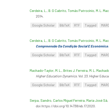
Cerdeira, L.
,
B. G Cabrito
,
Tomás Patrocínio
,
M. L. Ma
2014.
Google Scholar
BibTeX
RTF
Tagged
MAR
Cerdeira, L.
,
B. G Cabrito
,
Tomás Patrocínio
,
M. L. Ma
Compreensão Da Condição Social E Económica 
Google Scholar
BibTeX
RTF
Tagged
MAR
Machado-Taylor, M. L.
,
Brites J. Ferreira
,
M. L. Machad
Higher Education Dynamics
. Vol. 23. Higher Educ
Google Scholar
BibTeX
RTF
Tagged
MAR
Serpa, Sandro
,
Carlos Miguel Ferreira
,
Maria José Sá
,
doi:https://doi.org/10.14738/eb.17.2020.