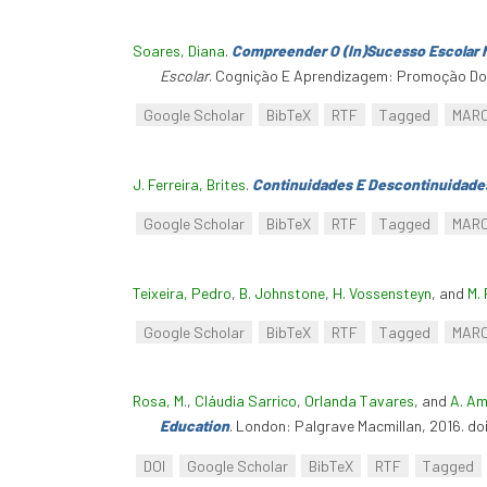
Soares, Diana
.
Compreender O (In)Sucesso Escolar N
Escolar
. Cognição E Aprendizagem: Promoção Do 
Google Scholar
BibTeX
RTF
Tagged
MAR
J. Ferreira, Brites
.
Continuidades E Descontinuidade
Google Scholar
BibTeX
RTF
Tagged
MAR
Teixeira, Pedro
,
B. Johnstone
,
H. Vossensteyn
, and
M.
Google Scholar
BibTeX
RTF
Tagged
MAR
Rosa, M.
,
Cláudia Sarrico
,
Orlanda Tavares
, and
A. Am
Education
. London: Palgrave Macmillan, 2016. d
DOI
Google Scholar
BibTeX
RTF
Tagged