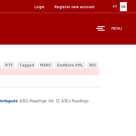
Login
Register new account
PT
EN
MENU
RTF
Tagged
MARC
EndNote XML
RIS
Português
.
A3Es Readings
. Vol. 12. A3Es Readings.