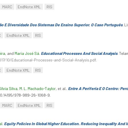
MARC
EndNote XML
RIS
ão E Diversidade Dos Sistemas De Ensino Superior. O Caso Português
. L
C
EndNote XML
RIS
eira
, and
Maria José Sá
.
Educational Processes And Social Analysis
. Tela
17/10/Educational-Processes-and-Social-Analysis.pdf
.
C
EndNote XML
RIS
Sílvia Silva
,
M. L. Machado-Taylor
, et al.
.
Entre A Periferia E O Centro: Pe
:10.14195/978-989-26-1068-9.
MARC
EndNote XML
RIS
al
.
Equity Policies In Global Higher Education. Reducing Inequality And 