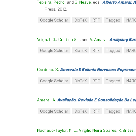
Teixeira, Pedro
, and
G. Neave
, eds.
.
Alberto Amaral, 
Press, 2012.
Google Scholar
BibTeX
RTF
Tagged
MAR
Veiga, L.G.
,
Cristina Sin
, and
A. Amaral
.
Analysing Eur
Google Scholar
BibTeX
RTF
Tagged
MAR
Cardoso, S
.
Anorexia E Bulimia Nervosas: Represen
Google Scholar
BibTeX
RTF
Tagged
MAR
Amaral, A
.
Avaliação, Revisão E Consolidação Da Le
Google Scholar
BibTeX
RTF
Tagged
MAR
Machado-Taylor, M. L.
,
Virgílio Meira Soares
,
R. Brites
,