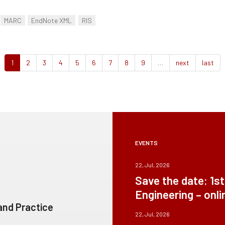
MARC
EndNote XML
RIS
1
2
3
4
5
6
7
8
9
…
next
last
EVENTS
22, Jul, 2026
Save the date: 1s
Engineering – onli
 and Practice
22, Jul, 2026