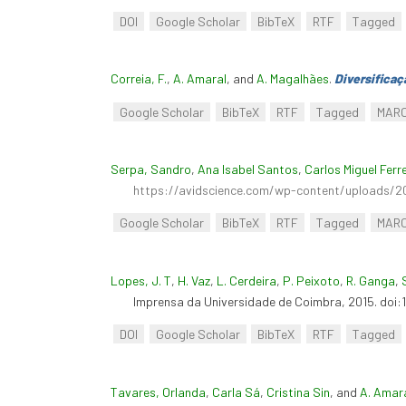
DOI
Google Scholar
BibTeX
RTF
Tagged
Correia, F.
,
A. Amaral
, and
A. Magalhães
.
Diversificaç
Google Scholar
BibTeX
RTF
Tagged
MAR
Serpa, Sandro
,
Ana Isabel Santos
,
Carlos Miguel Ferr
https://avidscience.com/wp-content/uploads/20
Google Scholar
BibTeX
RTF
Tagged
MAR
Lopes, J. T
,
H. Vaz
,
L. Cerdeira
,
P. Peixoto
,
R. Ganga
,
Imprensa da Universidade de Coimbra, 2015. doi
DOI
Google Scholar
BibTeX
RTF
Tagged
Tavares, Orlanda
,
Carla Sá
,
Cristina Sin
, and
A. Amar