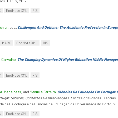
hos: CIPES, 2012.
C
EndNote XML
RIS
ichler
, eds.
.
Challenges And Options: The Academic Profession In Europ
MARC
EndNote XML
RIS
a Carvalho
.
The Changing Dynamics Of Higher Education Middle Manag
C
EndNote XML
RIS
A. Magalhães
, and
Manuela Ferreira
.
Ciências Da Educação Em Portugal: 
ugal: Saberes, Contextos De Intervenção E Profissionalidades
. Ciências
de de Psicologia e de Ciências da Educação da Universidade do Porto, 20
C
EndNote XML
RIS