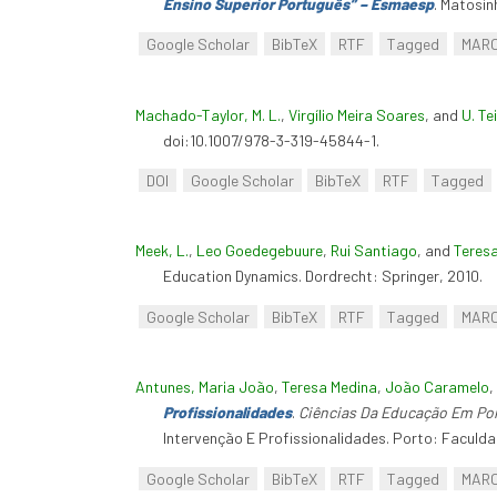
Ensino Superior Português” – Esmaesp
. Matosin
Google Scholar
BibTeX
RTF
Tagged
MAR
Machado-Taylor, M. L.
,
Virgílio Meira Soares
, and
U. Te
doi:10.1007/978-3-319-45844-1.
DOI
Google Scholar
BibTeX
RTF
Tagged
Meek, L.
,
Leo Goedegebuure
,
Rui Santiago
, and
Teres
Education Dynamics. Dordrecht: Springer, 2010.
Google Scholar
BibTeX
RTF
Tagged
MAR
Antunes, Maria João
,
Teresa Medina
,
João Caramelo
,
Profissionalidades
.
Ciências Da Educação Em Port
Intervenção E Profissionalidades. Porto: Faculda
Google Scholar
BibTeX
RTF
Tagged
MAR