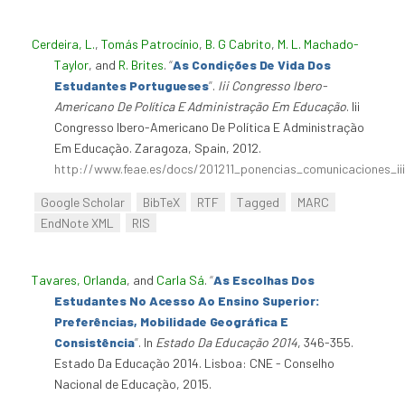
Cerdeira, L.
,
Tomás Patrocínio
,
B. G Cabrito
,
M. L. Machado-
Taylor
, and
R. Brites
.
“
As Condições De Vida Dos
Estudantes Portugueses
”
.
Iii Congresso Ibero-
Americano De Política E Administração Em Educação
. Iii
Congresso Ibero-Americano De Política E Administração
Em Educação. Zaragoza, Spain, 2012.
http://www.feae.es/docs/201211_ponencias_comunicaciones_ii
Google Scholar
BibTeX
RTF
Tagged
MARC
EndNote XML
RIS
Tavares, Orlanda
, and
Carla Sá
.
“
As Escolhas Dos
Estudantes No Acesso Ao Ensino Superior:
Preferências, Mobilidade Geográfica E
Consistência
”
. In
Estado Da Educação 2014
, 346-355.
Estado Da Educação 2014. Lisboa: CNE - Conselho
Nacional de Educação, 2015.