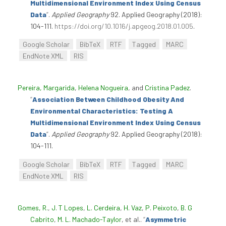
Multidimensional Environment Index Using Census
Data
”
.
Applied Geography
92. Applied Geography (2018):
104-111.
https://doi.org/10.1016/j.apgeog.2018.01.005
.
Google Scholar
BibTeX
RTF
Tagged
MARC
EndNote XML
RIS
Pereira, Margarida
,
Helena Nogueira
, and
Cristina Padez
.
“
Association Between Childhood Obesity And
Environmental Characteristics: Testing A
Multidimensional Environment Index Using Census
Data
”
.
Applied Geography
92. Applied Geography (2018):
104-111.
Google Scholar
BibTeX
RTF
Tagged
MARC
EndNote XML
RIS
Gomes, R.
,
J. T Lopes
,
L. Cerdeira
,
H. Vaz
,
P. Peixoto
,
B. G
Cabrito
,
M. L. Machado-Taylor
, et al.
.
“
Asymmetric