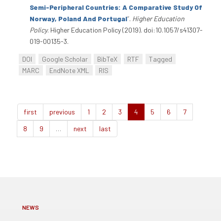
Semi-Peripheral Countries: A Comparative Study Of
Norway, Poland And Portugal
”
.
Higher Education
Policy
. Higher Education Policy (2019). doi:10.1057/s41307-
019-00135-3.
DOI
Google Scholar
BibTeX
RTF
Tagged
MARC
EndNote XML
RIS
first
previous
1
2
3
4
5
6
7
8
9
…
next
last
NEWS