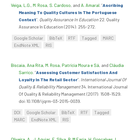
Veiga, L.G.
,
M. Rosa
,
S. Cardoso
, and
A. Amaral
.
“
Ascribing
Meaning To Quality Cultures In The Portuguese
Context
”
.
Quality Assurance In Education
22. Quality
Assurance In Education (2014): 255-272.
Google Scholar
BibTeX
RTF
Tagged
MARC
EndNote XML
RIS
Biscaia, Ana Rita
,
M. Rosa
,
Patrícia Moura e Sá
, and
Cláudia
Sarrico
.
“
Assessing Customer Satisfaction And
Loyalty In The Retail Sector
”
.
International Journal Of
Quality & Reliability Management
34. International Journal
Of Quality & Reliability Management (2017): 1508–1529.
doi:10.1108/ijqrm-03-2015-0039.
DOI
Google Scholar
BibTeX
RTF
Tagged
MARC
EndNote XML
RIS
Oliveira, A.
,
J. Aguiar
,
E. Silva
,
B. M Faria
,
H. Gonçalves
,
L.