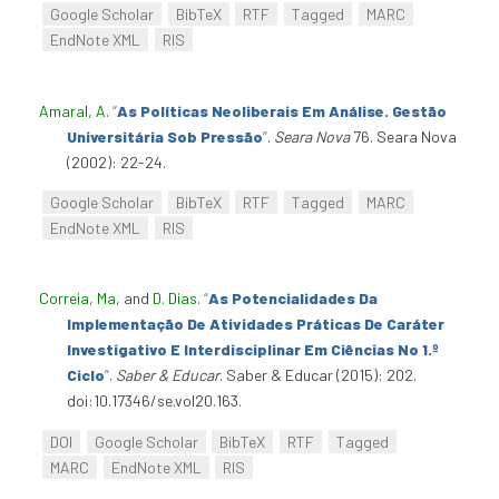
Google Scholar
BibTeX
RTF
Tagged
MARC
EndNote XML
RIS
Amaral, A
.
“
As Políticas Neoliberais Em Análise. Gestão
Universitária Sob Pressão
”
.
Seara Nova
76. Seara Nova
(2002): 22-24.
Google Scholar
BibTeX
RTF
Tagged
MARC
EndNote XML
RIS
Correia, Ma
, and
D. Dias
.
“
As Potencialidades Da
Implementação De Atividades Práticas De Caráter
Investigativo E Interdisciplinar Em Ciências No 1.º
Ciclo
”
.
Saber & Educar
. Saber & Educar (2015): 202.
doi:10.17346/se.vol20.163.
DOI
Google Scholar
BibTeX
RTF
Tagged
MARC
EndNote XML
RIS