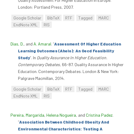
Quality Assessment For Higher Education In Europe.
London: Portland Press, 2007.
Google Scholar
BibTeX
RTF
Tagged
MARC
EndNote XML
RIS
Dias, D.
, and
A. Amaral
.
“
Assessment Of Higher Education
Learning Outcomes (Ahelo): An Oecd Feasibility
Study
”
. In
Quality Assurance In Higher Education.
Contemporary Debates
, 66-87. Quality Assurance In Higher
Education. Contemporary Debates. London & New York:
Palgrave Macmillan, 2014.
Google Scholar
BibTeX
RTF
Tagged
MARC
EndNote XML
RIS
Pereira, Margarida
,
Helena Nogueira
, and
Cristina Padez
.
“
Association Between Childhood Obesity And
Environmental Characteristics: Testing A