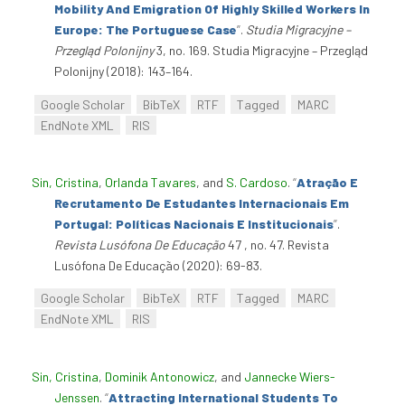
Mobility And Emigration Of Highly Skilled Workers In
Europe: The Portuguese Case
”
.
Studia Migracyjne –
Przegląd Polonijny
3, no. 169. Studia Migracyjne – Przegląd
Polonijny (2018): 143–164.
Google Scholar
BibTeX
RTF
Tagged
MARC
EndNote XML
RIS
Sin, Cristina
,
Orlanda Tavares
, and
S. Cardoso
.
“
Atração E
Recrutamento De Estudantes Internacionais Em
Portugal: Políticas Nacionais E Institucionais
”
.
Revista Lusófona De Educação
47 , no. 47. Revista
Lusófona De Educação (2020): 69-83.
Google Scholar
BibTeX
RTF
Tagged
MARC
EndNote XML
RIS
Sin, Cristina
,
Dominik Antonowicz
, and
Jannecke Wiers-
Jenssen
.
“
Attracting International Students To