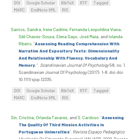
DOI
Google Scholar
BibTeX
RTF
Tagged
MARC
EndNote XML
RIS
Santos, Sandra
,
Irene Cadime
,
Fernanda Leopoldina Viana
,
Séli Chaves-Sousa
,
Elena Gayo
,
José Maia
, and
Iolanda
Ribeiro
.
“
Assessing Reading Comprehension With
Narrative And Expository Texts: Dimensionality
And Relationship With Fluency, Vocabulary And
Memory.
”
.
Scandinavian Journal Of Psychology
58, no. 1.
Scandinavian Journal Of Psychology (2017): 1-8. doi:doi:
10.1111/sjop.12335.
DOI
Google Scholar
BibTeX
RTF
Tagged
MARC
EndNote XML
RIS
Sin, Cristina
,
Orlanda Tavares
, and
S. Cardoso
.
“
Assessing
The Quality Of Third Mission Activities In
Portuguese Universities
”
.
Revista Espaço Pedagógico
(Avaliação Da Educação Superior)
JAN./ABR. 2019. Revista