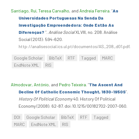
Santiago, Rui
,
Teresa Carvalho
, and
Andreia Ferreira
.
“
As
Universidades Portuguesas Na Senda Da
Investigação Empreendedora: Onde Estão As
Diferenças?
”
.
Análise Social
XLVIII, no. 208. Análise
Social (2013): 594–620.
http://analisesocial.ics.ul.pt/documentos/AS_208_d01.pdf
.
Google Scholar
BibTeX
RTF
Tagged
MARC
EndNote XML
RIS
Almodovar, António
, and
Pedro Teixeira
.
“
The Ascent And
Decline Of Catholic Economic Thought, 1830-1950S
”
.
History Of Political Economy
40. History Of Political
Economy (2008): 62-87. doi:10.1215/00182702-2007-060.
DOI
Google Scholar
BibTeX
RTF
Tagged
MARC
EndNote XML
RIS