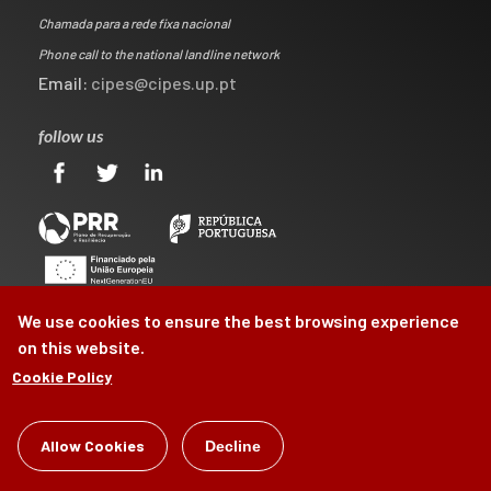
Chamada para a rede fixa nacional
Phone call to the national landline network
Email:
cipes@cipes.up.pt
follow us
We use cookies to ensure the best browsing experience
on this website.
Cookie Policy
©
CIPES
2026
Allow Cookies
Decline
by
Brag, Design & Digital