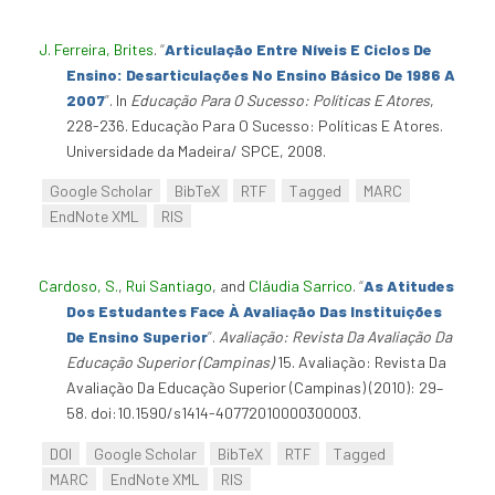
J. Ferreira, Brites
.
“
Articulação Entre Níveis E Ciclos De
Ensino: Desarticulações No Ensino Básico De 1986 A
2007
”
. In
Educação Para O Sucesso: Políticas E Atores
,
228-236. Educação Para O Sucesso: Políticas E Atores.
Universidade da Madeira/ SPCE, 2008.
Google Scholar
BibTeX
RTF
Tagged
MARC
EndNote XML
RIS
Cardoso, S.
,
Rui Santiago
, and
Cláudia Sarrico
.
“
As Atitudes
Dos Estudantes Face À Avaliação Das Instituições
De Ensino Superior
”
.
Avaliação: Revista Da Avaliação Da
Educação Superior (Campinas)
15. Avaliação: Revista Da
Avaliação Da Educação Superior (Campinas) (2010): 29–
58. doi:10.1590/s1414-40772010000300003.
DOI
Google Scholar
BibTeX
RTF
Tagged
MARC
EndNote XML
RIS