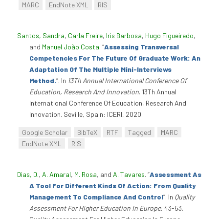
MARC
EndNote XML
RIS
Santos, Sandra
,
Carla Freire
,
Iris Barbosa
,
Hugo Figueiredo
,
and
Manuel João Costa
.
“
Assessing Transversal
Competencies For The Future Of Graduate Work: An
Adaptation Of The Multiple Mini-Interviews
Method.
”
. In
13Th Annual International Conference Of
Education, Research And Innovation
. 13Th Annual
International Conference Of Education, Research And
Innovation. Seville, Spain: ICERI, 2020.
Google Scholar
BibTeX
RTF
Tagged
MARC
EndNote XML
RIS
Dias, D.
,
A. Amaral
,
M. Rosa
, and
A. Tavares
.
“
Assessment As
A Tool For Different Kinds Of Action: From Quality
Management To Compliance And Control
”
. In
Quality
Assessment For Higher Education In Europe
, 43-53.