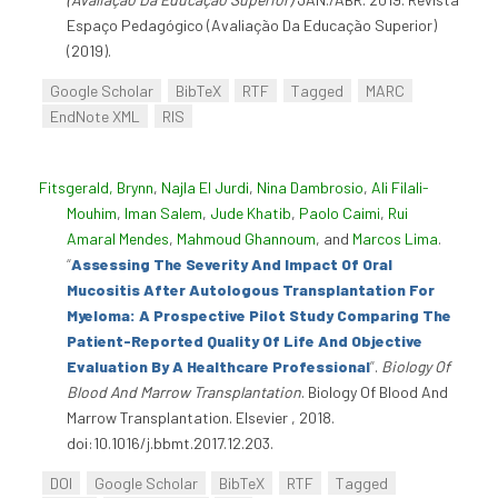
Espaço Pedagógico (Avaliação Da Educação Superior)
(2019).
Google Scholar
BibTeX
RTF
Tagged
MARC
EndNote XML
RIS
Fitsgerald, Brynn
,
Najla El Jurdi
,
Nina Dambrosio
,
Ali Filali-
Mouhim
,
Iman Salem
,
Jude Khatib
,
Paolo Caimi
,
Rui
Amaral Mendes
,
Mahmoud Ghannoum
, and
Marcos Lima
.
“
Assessing The Severity And Impact Of Oral
Mucositis After Autologous Transplantation For
Myeloma: A Prospective Pilot Study Comparing The
Patient-Reported Quality Of Life And Objective
Evaluation By A Healthcare Professional
”
.
Biology Of
Blood And Marrow Transplantation
. Biology Of Blood And
Marrow Transplantation. Elsevier , 2018.
doi:10.1016/j.bbmt.2017.12.203.
DOI
Google Scholar
BibTeX
RTF
Tagged