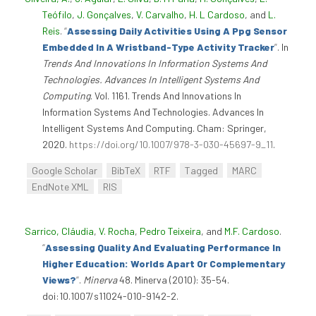
Teófilo
,
J. Gonçalves
,
V. Carvalho
,
H. L Cardoso
, and
L.
Reis
.
“
Assessing Daily Activities Using A Ppg Sensor
Embedded In A Wristband-Type Activity Tracker
”
. In
Trends And Innovations In Information Systems And
Technologies. Advances In Intelligent Systems And
Computing
. Vol. 1161. Trends And Innovations In
Information Systems And Technologies. Advances In
Intelligent Systems And Computing. Cham: Springer,
2020.
https://doi.org/10.1007/978-3-030-45697-9_11
.
Google Scholar
BibTeX
RTF
Tagged
MARC
EndNote XML
RIS
Sarrico, Cláudia
,
V. Rocha
,
Pedro Teixeira
, and
M.F. Cardoso
.
“
Assessing Quality And Evaluating Performance In
Higher Education: Worlds Apart Or Complementary
Views?
”
.
Minerva
48. Minerva (2010): 35-54.
doi:10.1007/s11024-010-9142-2.