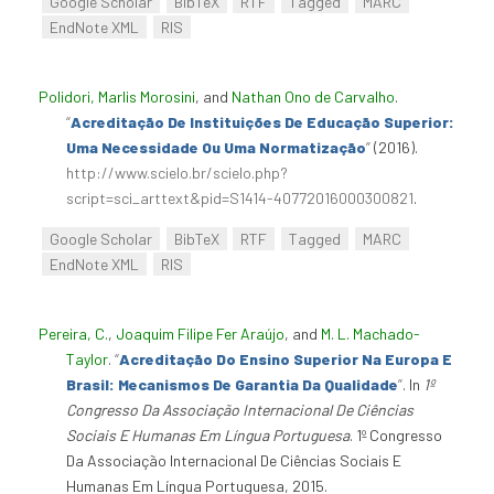
Google Scholar
BibTeX
RTF
Tagged
MARC
EndNote XML
RIS
Polidori, Marlis Morosini
, and
Nathan Ono de Carvalho
.
“
Acreditação De Instituições De Educação Superior:
Uma Necessidade Ou Uma Normatização
”
(2016).
http://www.scielo.br/scielo.php?
script=sci_arttext&pid=S1414-40772016000300821
.
Google Scholar
BibTeX
RTF
Tagged
MARC
EndNote XML
RIS
Pereira, C.
,
Joaquim Filipe Fer Araújo
, and
M. L. Machado-
Taylor
.
“
Acreditação Do Ensino Superior Na Europa E
Brasil: Mecanismos De Garantia Da Qualidade
”
. In
1º
Congresso Da Associação Internacional De Ciências
Sociais E Humanas Em Língua Portuguesa
. 1º Congresso
Da Associação Internacional De Ciências Sociais E
Humanas Em Língua Portuguesa, 2015.