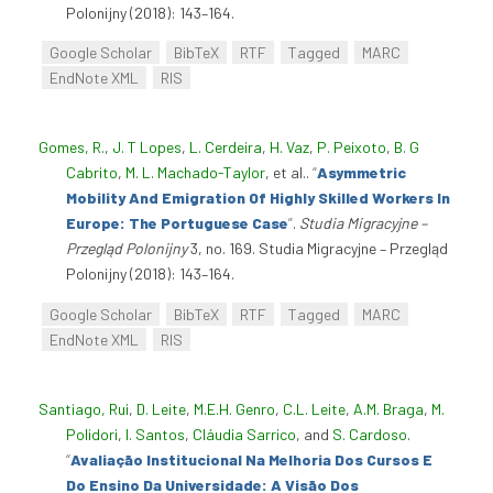
Polonijny (2018): 143–164.
Google Scholar
BibTeX
RTF
Tagged
MARC
EndNote XML
RIS
Gomes, R.
,
J. T Lopes
,
L. Cerdeira
,
H. Vaz
,
P. Peixoto
,
B. G
Cabrito
,
M. L. Machado-Taylor
, et al.
.
“
Asymmetric
Mobility And Emigration Of Highly Skilled Workers In
Europe: The Portuguese Case
”
.
Studia Migracyjne –
Przegląd Polonijny
3, no. 169. Studia Migracyjne – Przegląd
Polonijny (2018): 143–164.
Google Scholar
BibTeX
RTF
Tagged
MARC
EndNote XML
RIS
Santiago, Rui
,
D. Leite
,
M.E.H. Genro
,
C.L. Leite
,
A.M. Braga
,
M.
Polidori
,
I. Santos
,
Cláudia Sarrico
, and
S. Cardoso
.
“
Avaliação Institucional Na Melhoria Dos Cursos E
Do Ensino Da Universidade: A Visão Dos