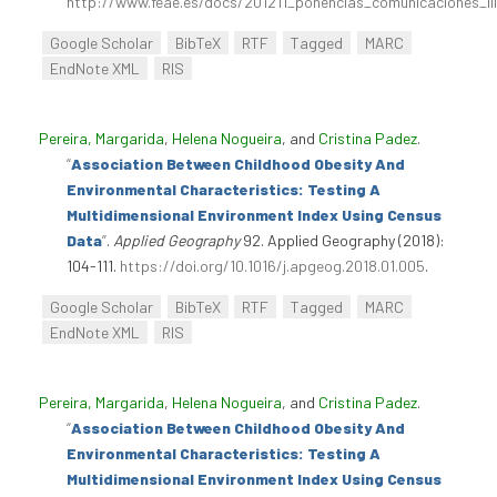
http://www.feae.es/docs/201211_ponencias_comunicaciones_ii
Google Scholar
BibTeX
RTF
Tagged
MARC
EndNote XML
RIS
Pereira, Margarida
,
Helena Nogueira
, and
Cristina Padez
.
“
Association Between Childhood Obesity And
Environmental Characteristics: Testing A
Multidimensional Environment Index Using Census
Data
”
.
Applied Geography
92. Applied Geography (2018):
104-111.
https://doi.org/10.1016/j.apgeog.2018.01.005
.
Google Scholar
BibTeX
RTF
Tagged
MARC
EndNote XML
RIS
Pereira, Margarida
,
Helena Nogueira
, and
Cristina Padez
.
“
Association Between Childhood Obesity And
Environmental Characteristics: Testing A
Multidimensional Environment Index Using Census