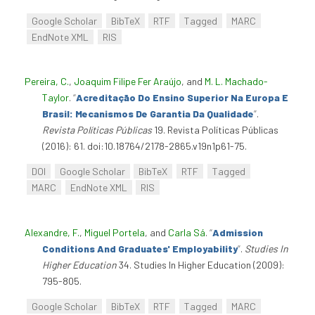
Google Scholar
BibTeX
RTF
Tagged
MARC
EndNote XML
RIS
Pereira, C.
,
Joaquim Filipe Fer Araújo
, and
M. L. Machado-
Taylor
.
“
Acreditação Do Ensino Superior Na Europa E
Brasil: Mecanismos De Garantia Da Qualidade
”
.
Revista Políticas Públicas
19. Revista Políticas Públicas
(2016): 61. doi:10.18764/2178-2865.v19n1p61-75.
DOI
Google Scholar
BibTeX
RTF
Tagged
MARC
EndNote XML
RIS
Alexandre, F.
,
Miguel Portela
, and
Carla Sá
.
“
Admission
Conditions And Graduates' Employability
”
.
Studies In
Higher Education
34. Studies In Higher Education (2009):
795-805.
Google Scholar
BibTeX
RTF
Tagged
MARC