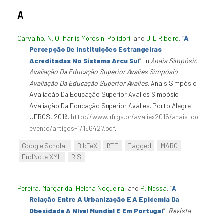
A
Carvalho, N. O
,
Marlis Morosini Polidori
, and
J. L Ribeiro
.
“
A
Percepção De Instituições Estrangeiras
Acreditadas No Sistema Arcu Sul
”
. In
Anais Simpósio
Avaliação Da Educação Superior Avalies Simpósio
Avaliação Da Educação Superior Avalies
. Anais Simpósio
Avaliação Da Educação Superior Avalies Simpósio
Avaliação Da Educação Superior Avalies. Porto Alegre:
UFRGS, 2016.
http://www.ufrgs.br/avalies2016/anais-do-
evento/artigos-1/156427.pdf
.
Google Scholar
BibTeX
RTF
Tagged
MARC
EndNote XML
RIS
Pereira, Margarida
,
Helena Nogueira
, and
P. Nossa
.
“
A
Relação Entre A Urbanização E A Epidemia Da
Obesidade A Nível Mundial E Em Portugal
”
.
Revista