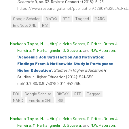
Geonorte
9, no. 32. Revista Geonorte (2018): 6-23.
https://www.researchgate.net/publication/326094325_
Google Scholar
BibTeX
RTF
Tagged
MARC
EndNote XML
RIS
Machado-Taylor, M. L.
,
Virgílio Meira Soares
,
R. Brites
,
Brites J.
Ferreira
,
M. Farhangmehr
,
O. Gouveia
, and
M.W. Peterson
.
“
Academic Job Satisfaction And Motivation:
Findings From A Nationwide Study In Portuguese
Higher Education
”
.
Studies In Higher Education
41.
Studies In Higher Education (2014): 541–559.
doi:10.1080/03075079.2014.942265.
DOI
Google Scholar
BibTeX
RTF
Tagged
MARC
EndNote XML
RIS
Machado-Taylor, M. L.
,
Virgílio Meira Soares
,
R. Brites
,
Brites J.
Ferreira
,
M. Farhangmehr
,
O. Gouveia
, and
M.W. Peterson
.