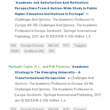
“
Academic Job Satisfaction And Motivation:
Perspectives From A Nation-Wide Study In Public
Higher Education Institutions In Portugal
”
. In
Challenges And Options: The Academic Profession In
Europe
, 69-139. Challenges And Options: The Academic
Profession In Europe. Dordrecht: Springer International
Publishing, 2017. doi:10.1007/978-3-319-45844-1_5.
DOI
Google Scholar
BibTeX
RTF
Tagged
MARC
EndNote XML
RIS
Machado-Taylor, M. L.
, and
M.W. Peterson
.
“
Academic
Strategy In The Emerging University – A
Transformational Perspective
”
. In
Challenges And
Options: The Academic Profession In Europe
, 49–66.
Challenges And Options: The Academic Profession In
Europe. Dordrecht: Springer International Publishing, 2017.
doi:10.1007/978-3-319-45844-1_4.
DOI
Google Scholar
BibTeX
RTF
Tagged