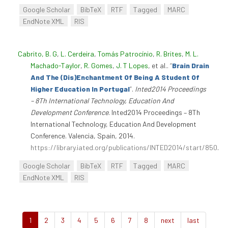
Google Scholar
BibTeX
RTF
Tagged
MARC
EndNote XML
RIS
Cabrito, B. G
,
L. Cerdeira
,
Tomás Patrocínio
,
R. Brites
,
M. L.
Machado-Taylor
,
R. Gomes
,
J. T Lopes
, et al.
.
“
Brain Drain
And The (Dis)Enchantment Of Being A Student Of
Higher Education In Portugal
”
.
Inted2014 Proceedings
– 8Th International Technology, Education And
Development Conference
. Inted2014 Proceedings – 8Th
International Technology, Education And Development
Conference. Valencia, Spain, 2014.
https://library.iated.org/publications/INTED2014/start/850
.
Google Scholar
BibTeX
RTF
Tagged
MARC
EndNote XML
RIS
1
2
3
4
5
6
7
8
next
last