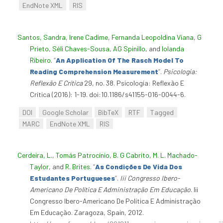
EndNote XML
RIS
Santos, Sandra
,
Irene Cadime
,
Fernanda Leopoldina Viana
,
G
Prieto
,
Séli Chaves-Sousa
,
AG Spinillo
, and
Iolanda
Ribeiro
.
“
An Application Of The Rasch Model To
Reading Comprehension Measurement
”
.
Psicologia:
Reflexão E Crítica
29, no. 38. Psicologia: Reflexão E
Crítica (2016): 1-19. doi:10.1186/s41155-016-0044-6.
DOI
Google Scholar
BibTeX
RTF
Tagged
MARC
EndNote XML
RIS
Cerdeira, L.
,
Tomás Patrocínio
,
B. G Cabrito
,
M. L. Machado-
Taylor
, and
R. Brites
.
“
As Condições De Vida Dos
Estudantes Portugueses
”
.
Iii Congresso Ibero-
Americano De Política E Administração Em Educação
. Iii
Congresso Ibero-Americano De Política E Administração
Em Educação. Zaragoza, Spain, 2012.