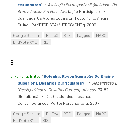
Estudantes
”
. In
Avaliação Participativa E Qualidade. Os
Atores Locais Em Foco
. Avaliação Participativa E
Qualidade. Os Atores Locais Em Foco. Porto Alegre:
Sulina; IPAMETODISTA//UFRGS/CNPq, 2009.
Google Scholar
BibTeX
RTF
Tagged
MARC
EndNote XML
RIS
B
J. Ferreira, Brites
.
“
Bolonha: Reconfiguração Do Ensino
Superior E Desafios Curriculares?
”
. In
Globalização E
(Des)Igualdades: Desafios Contemporâneos
, 73-82.
Globalização E (Des)Igualdades: Desafios
Contemporâneos. Porto: Porto Editora, 2007.
Google Scholar
BibTeX
RTF
Tagged
MARC
EndNote XML
RIS