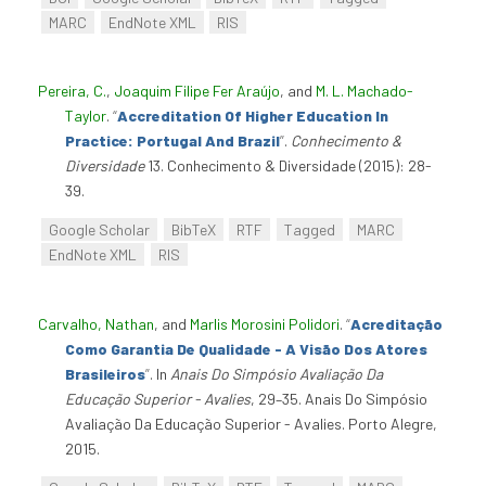
MARC
EndNote XML
RIS
Pereira, C.
,
Joaquim Filipe Fer Araújo
, and
M. L. Machado-
Taylor
.
“
Accreditation Of Higher Education In
Practice: Portugal And Brazil
”
.
Conhecimento &
Diversidade
13. Conhecimento & Diversidade (2015): 28-
39.
Google Scholar
BibTeX
RTF
Tagged
MARC
EndNote XML
RIS
Carvalho, Nathan
, and
Marlis Morosini Polidori
.
“
Acreditação
Como Garantia De Qualidade - A Visão Dos Atores
Brasileiros
”
. In
Anais Do Simpósio Avaliação Da
Educação Superior - Avalies
, 29–35. Anais Do Simpósio
Avaliação Da Educação Superior - Avalies. Porto Alegre,
2015.