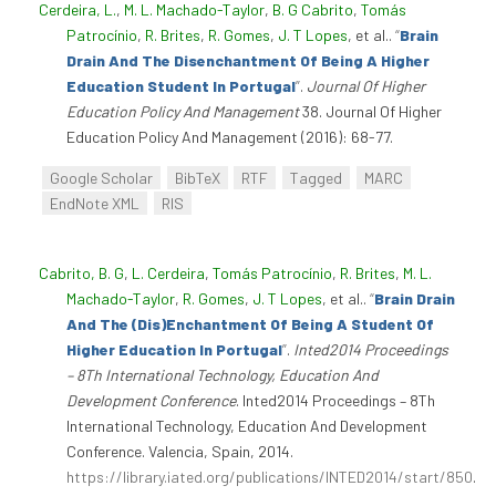
Cerdeira, L.
,
M. L. Machado-Taylor
,
B. G Cabrito
,
Tomás
Patrocínio
,
R. Brites
,
R. Gomes
,
J. T Lopes
, et al.
.
“
Brain
Drain And The Disenchantment Of Being A Higher
Education Student In Portugal
”
.
Journal Of Higher
Education Policy And Management
38. Journal Of Higher
Education Policy And Management (2016): 68-77.
Google Scholar
BibTeX
RTF
Tagged
MARC
EndNote XML
RIS
Cabrito, B. G
,
L. Cerdeira
,
Tomás Patrocínio
,
R. Brites
,
M. L.
Machado-Taylor
,
R. Gomes
,
J. T Lopes
, et al.
.
“
Brain Drain
And The (Dis)Enchantment Of Being A Student Of
Higher Education In Portugal
”
.
Inted2014 Proceedings
– 8Th International Technology, Education And
Development Conference
. Inted2014 Proceedings – 8Th
International Technology, Education And Development
Conference. Valencia, Spain, 2014.
https://library.iated.org/publications/INTED2014/start/850
.