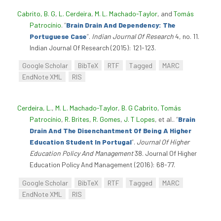
Cabrito, B. G
,
L. Cerdeira
,
M. L. Machado-Taylor
, and
Tomás
Patrocínio
.
“
Brain Drain And Dependency: The
Portuguese Case
”
.
Indian Journal Of Research
4, no. 11.
Indian Journal Of Research (2015): 121-123.
Google Scholar
BibTeX
RTF
Tagged
MARC
EndNote XML
RIS
Cerdeira, L.
,
M. L. Machado-Taylor
,
B. G Cabrito
,
Tomás
Patrocínio
,
R. Brites
,
R. Gomes
,
J. T Lopes
, et al.
.
“
Brain
Drain And The Disenchantment Of Being A Higher
Education Student In Portugal
”
.
Journal Of Higher
Education Policy And Management
38. Journal Of Higher
Education Policy And Management (2016): 68-77.
Google Scholar
BibTeX
RTF
Tagged
MARC
EndNote XML
RIS