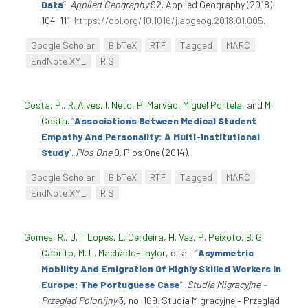
Data
”
.
Applied Geography
92. Applied Geography (2018):
104-111.
https://doi.org/10.1016/j.apgeog.2018.01.005
.
Google Scholar
BibTeX
RTF
Tagged
MARC
EndNote XML
RIS
Costa, P.
,
R. Alves
,
I. Neto
,
P. Marvão
,
Miguel Portela
, and
M.
Costa
.
“
Associations Between Medical Student
Empathy And Personality: A Multi-Institutional
Study
”
.
Plos One
9. Plos One (2014).
Google Scholar
BibTeX
RTF
Tagged
MARC
EndNote XML
RIS
Gomes, R.
,
J. T Lopes
,
L. Cerdeira
,
H. Vaz
,
P. Peixoto
,
B. G
Cabrito
,
M. L. Machado-Taylor
, et al.
.
“
Asymmetric
Mobility And Emigration Of Highly Skilled Workers In
Europe: The Portuguese Case
”
.
Studia Migracyjne –
Przegląd Polonijny
3, no. 169. Studia Migracyjne – Przegląd