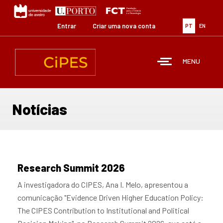
Passar
para
o
Entrar
Criar uma nova conta
PT
EN
conteúdo
principal
MENU
Notícias
Research Summit 2026
A investigadora do CIPES, Ana I. Melo, apresentou a
comunicação "Evidence Driven Higher Education Policy:
The CIPES Contribution to Institutional and Political