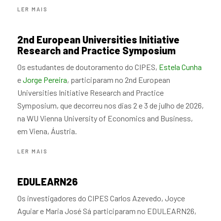
ACERCA
LER MAIS
DE
RESEARCH
SUMMIT
2nd European Universities Initiative
2026
Research and Practice Symposium
Os estudantes de doutoramento do CIPES,
Estela Cunha
e
Jorge Pereira
, participaram no 2nd European
Universities Initiative Research and Practice
Symposium, que decorreu nos dias 2 e 3 de julho de 2026,
na WU Vienna University of Economics and Business,
em Viena, Áustria.
ACERCA
LER MAIS
DE
2ND
EUROPEAN
EDULEARN26
UNIVERSITIES
INITIATIVE
Os investigadores do CIPES Carlos Azevedo, Joyce
RESEARCH
Aguiar e Maria José Sá participaram no EDULEARN26,
AND
PRACTICE