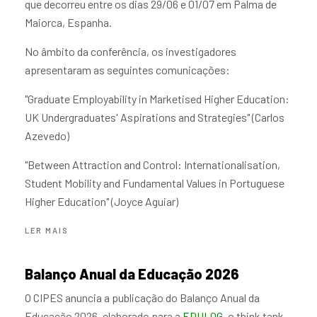
que decorreu entre os dias 29/06 e 01/07 em Palma de
SYMPOSIUM
Maiorca, Espanha.
No âmbito da conferência, os investigadores
apresentaram as seguintes comunicações:
"Graduate Employability in Marketised Higher Education:
UK Undergraduates' Aspirations and Strategies" (Carlos
Azevedo)
"Between Attraction and Control: Internationalisation,
Student Mobility and Fundamental Values in Portuguese
Higher Education" (Joyce Aguiar)
ACERCA
LER MAIS
DE
EDULEARN26
Balanço Anual da Educação 2026
O CIPES anuncia a publicação do Balanço Anual da
Educação 2026, elaborado para a
EDULOG
, o think tank