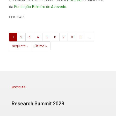
da
Fundação Belmiro de Azevedo
.
ACERCA
LER MAIS
DE
BALANÇO
ANUAL
DA
1
2
3
4
5
6
7
8
9
…
EDUCAÇÃO
2026
seguinte ›
última »
NOTÍCIAS
Research Summit 2026