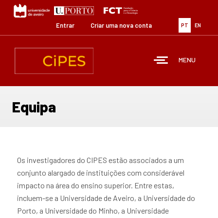
Passar
para
o
Entrar
Criar uma nova conta
PT
EN
conteúdo
principal
MENU
Equipa
Os investigadores do CIPES estão associados a um
conjunto alargado de instituições com considerável
impacto na área do ensino superior. Entre estas,
incluem-se a Universidade de Aveiro, a Universidade do
Porto, a Universidade do Minho, a Universidade