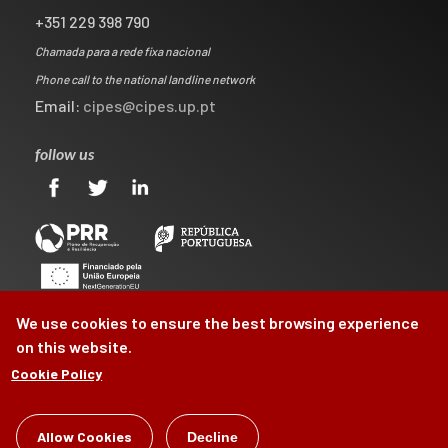
+351 229 398 790
Chamada para a rede fixa nacional
Phone call to the national landline network
Email:
cipes@cipes.up.pt
follow us
We use cookies to ensure the best browsing experience
on this website.
Cookie Policy
©
CIPES
2026
Allow Cookies
Decline