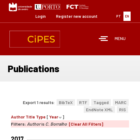
Skip
to
main
Login
Register new account
PT
EN
content
MENU
Publications
Export 1 results:
BibTeX
RTF
Tagged
MARC
EndNote XML
RIS
Author
Title
Type
[
Year
]
Filters:
Author
is
C. Borralho
[Clear All Filters]
2017