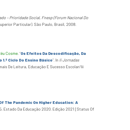
do – Prioridade Social, Fnesp (Forum Nacional Do
erior Particular). São Paulo, Brasil, 2008.
Céu Cosme
.
“
Os Efeitos Da Descodificação, Da
1.º Ciclo Do Ensino Básico
”
. In
Ii Jornadas
onais De Leitura, Educação E Sucesso Escolar/Iii
Of The Pandemic On Higher Education: A
5. Estado Da Educação 2020. Edição 2021 [Status Of