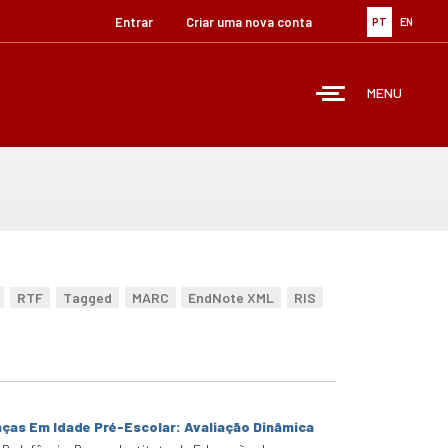
Entrar
Criar uma nova conta
PT
EN
MENU
RTF
Tagged
MARC
EndNote XML
RIS
ças Em Idade Pré-Escolar: Avaliação Dinâmica