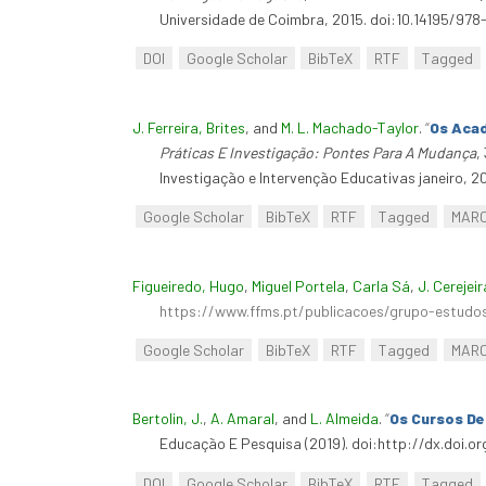
Universidade de Coimbra, 2015. doi:10.14195/978
DOI
Google Scholar
BibTeX
RTF
Tagged
J. Ferreira, Brites
, and
M. L. Machado-Taylor
.
“
Os Acad
Práticas E Investigação: Pontes Para A Mudança
,
Investigação e Intervenção Educativas janeiro, 2
Google Scholar
BibTeX
RTF
Tagged
MAR
Figueiredo, Hugo
,
Miguel Portela
,
Carla Sá
,
J. Cerejeir
https://www.ffms.pt/publicacoes/grupo-estudos
Google Scholar
BibTeX
RTF
Tagged
MAR
Bertolin, J.
,
A. Amaral
, and
L. Almeida
.
“
Os Cursos De
Educação E Pesquisa (2019). doi:http://dx.doi.
DOI
Google Scholar
BibTeX
RTF
Tagged