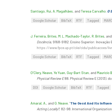
Santiago, Rui
,
A. Magalhães
, and
Teresa Carvalho
.
O 
Google Scholar
BibTeX
RTF
Tagged
MAR
J. Ferreira, Brites
,
M. L. Machado-Taylor
,
R. Brites
, an
Docência
, 9168-9182. Ensino Superior: Inovação 
https://www.fpce.up.pt/ciie/cidu/publicacoes/li
Google Scholar
BibTeX
RTF
Tagged
MAR
O'Clery, Neave
,
Ye Yuan
,
Guy-Bart Stan
, and
Mauricio 
Physical Review E
88. Physical Review E (2013). d
DOI
Google Scholar
BibTeX
RTF
Tagged
Amaral, A.
, and
G. Neave
.
“
The Oecd And Its Influenc
Acting Locally?
, 82-98. International Organizatio