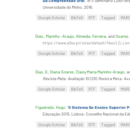
Da Compreensão Oral
”
. In
Ii Seminário Luso-Bra
Universidade do Minho, 2016.
Google Scholar
BibTeX
RTF
Tagged
MAR
Dias,
,
Marinho -Araujo
,
Almeida
,
Ferreira
, and
Soares
.
https://www.a3es.pt/sites/default/files/LO_Livr
Google Scholar
BibTeX
RTF
Tagged
MAR
Dias, D.
,
Diana Soares
,
Claisy Maria Marinho-Araujo
, 
Revista Meta: Avaliação
10 (29). Revista Meta: Ava
Google Scholar
BibTeX
RTF
Tagged
MAR
Figueiredo, Hugo
.
“
O Sistema De Ensino Superior P
Educação 2015. Lisboa: Conselho Nacional da Ed
Google Scholar
BibTeX
RTF
Tagged
MAR