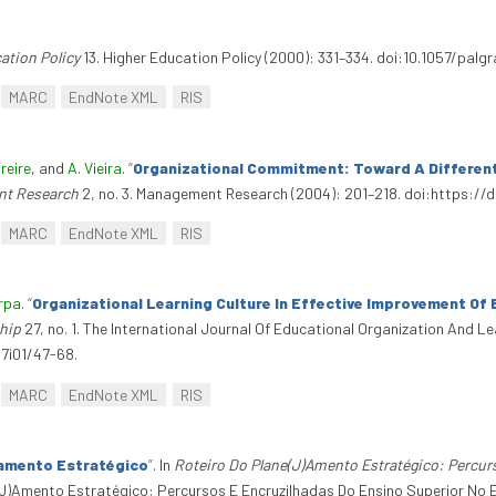
ation Policy
13. Higher Education Policy (2000): 331–334. doi:10.1057/pal
MARC
EndNote XML
RIS
reire
, and
A. Vieira
.
“
Organizational Commitment: Toward A Different
t Research
2, no. 3. Management Research (2004): 201–218. doi:https:/
MARC
EndNote XML
RIS
rpa
.
“
Organizational Learning Culture In Effective Improvement Of
hip
27, no. 1. The International Journal Of Educational Organization And L
7i01/47-68.
MARC
EndNote XML
RIS
eamento Estratégico
”
. In
Roteiro Do Plane(J)Amento Estratégico: Percur
e(J)Amento Estratégico: Percursos E Encruzilhadas Do Ensino Superior N