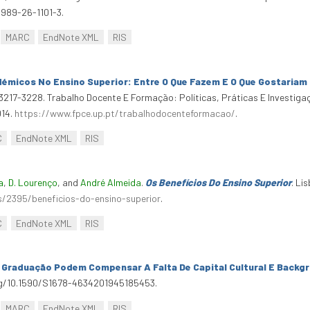
-989-26-1101-3.
MARC
EndNote XML
RIS
émicos No Ensino Superior: Entre O Que Fazem E O Que Gostariam 
 3217-3228. Trabalho Docente E Formação: Políticas, Práticas E Investiga
014.
https://www.fpce.up.pt/trabalhodocenteformacao/
.
C
EndNote XML
RIS
a
,
D. Lourenço
, and
André Almeida
.
Os Benefícios Do Ensino Superior
. Li
/2395/beneficios-do-ensino-superior
.
C
EndNote XML
RIS
 Graduação Podem Compensar A Falta De Capital Cultural E Backg
org/10.1590/S1678-4634201945185453.
MARC
EndNote XML
RIS