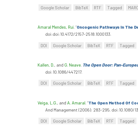
Google Scholar
BibTeX
RTF
Tagged
MAR
Amaral Mendes, Rui
.
“
Oncogenic Pathways In The D
doi:doi:10.4172/2157-2518.1000133.
DOI
Google Scholar
BibTeX
RTF
Tagged
Kallen, D.
, and
G. Neave
.
The Open Door: Pan-Europea
doi:10.1086/447217.
DOI
Google Scholar
BibTeX
RTF
Tagged
Veiga, L.G.
, and
A. Amaral
.
“
The Open Method Of Co
And Management (2006): 283-295. doi:10.1080/1
DOI
Google Scholar
BibTeX
RTF
Tagged