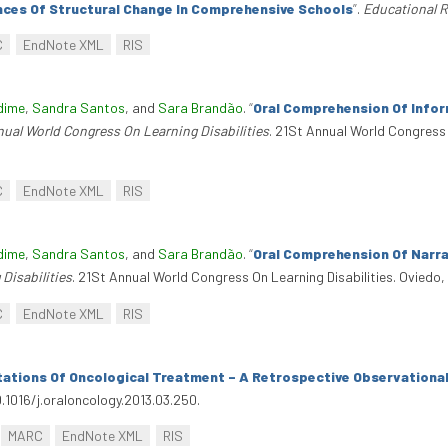
ces Of Structural Change In Comprehensive Schools
”
.
Educational 
C
EndNote XML
RIS
dime
,
Sandra Santos
, and
Sara Brandão
.
“
Oral Comprehension Of Info
nual World Congress On Learning Disabilities
. 21St Annual World Congress 
C
EndNote XML
RIS
dime
,
Sandra Santos
, and
Sara Brandão
.
“
Oral Comprehension Of Narr
Disabilities
. 21St Annual World Congress On Learning Disabilities. Oviedo
C
EndNote XML
RIS
tations Of Oncological Treatment – A Retrospective Observational 
10.1016/j.oraloncology.2013.03.250.
MARC
EndNote XML
RIS