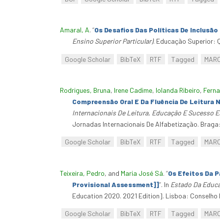
Amaral, A
.
“
Os Desafios Das Políticas De Inclusão
Ensino Superior Particular)
. Educação Superior: Q
Google Scholar
BibTeX
RTF
Tagged
MAR
Rodrigues, Bruna
,
Irene Cadime
,
Iolanda Ribeiro
,
Ferna
Compreensão Oral E Da Fluência De Leitura 
Internacionais De Leitura, Educação E Sucesso Es
Jornadas Internacionais De Alfabetização. Braga:
Google Scholar
BibTeX
RTF
Tagged
MAR
Teixeira, Pedro
, and
Maria José Sá
.
“
Os Efeitos Da 
Provisional Assessment]]
”
. In
Estado Da Educa
Education 2020. 2021 Edition]. Lisboa: Conselho
Google Scholar
BibTeX
RTF
Tagged
MAR