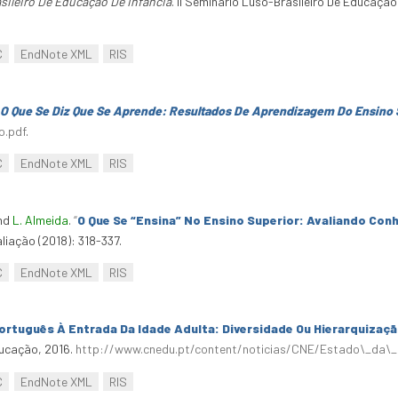
sileiro De Educação De Infância
. Ii Seminário Luso-Brasileiro De Educação
C
EndNote XML
RIS
O Que Se Diz Que Se Aprende: Resultados De Aprendizagem Do Ensino 
o.pdf
.
C
EndNote XML
RIS
and
L. Almeida
.
“
O Que Se “Ensina” No Ensino Superior: Avaliando Co
liação (2018): 318-337.
C
EndNote XML
RIS
ortuguês À Entrada Da Idade Adulta: Diversidade Ou Hierarquizaç
ucação, 2016.
http://www.cnedu.pt/content/noticias/CNE/Estado\_da\_
C
EndNote XML
RIS