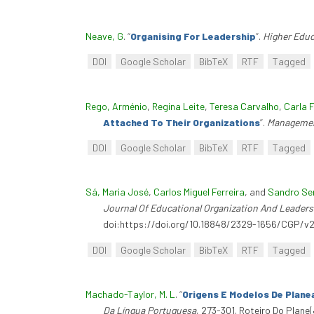
Neave, G
.
“
Organising For Leadership
”
.
Higher Educ
DOI
Google Scholar
BibTeX
RTF
Tagged
Rego, Arménio
,
Regina Leite
,
Teresa Carvalho
,
Carla F
Attached To Their Organizations
”
.
Managemen
DOI
Google Scholar
BibTeX
RTF
Tagged
Sá, Maria José
,
Carlos Miguel Ferreira
, and
Sandro Se
Journal Of Educational Organization And Leaders
doi:https://doi.org/10.18848/2329-1656/CGP/v2
DOI
Google Scholar
BibTeX
RTF
Tagged
Machado-Taylor, M. L
.
“
Origens E Modelos De Plan
Da Língua Portuguesa
, 273-301. Roteiro Do Plan