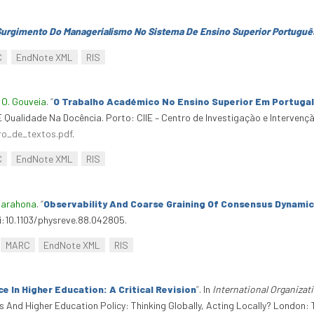
Surgimento Do Managerialismo No Sistema De Ensino Superior Portuguê
C
EndNote XML
RIS
d
O. Gouveia
.
“
O Trabalho Académico No Ensino Superior Em Portugal
E Qualidade Na Docência. Porto: CIIE – Centro de Investigação e Interven
vro_de_textos.pdf
.
C
EndNote XML
RIS
Barahona
.
“
Observability And Coarse Graining Of Consensus Dynamic
oi:10.1103/physreve.88.042805.
MARC
EndNote XML
RIS
e In Higher Education: A Critical Revision
”
. In
International Organizat
ns And Higher Education Policy: Thinking Globally, Acting Locally? London: 