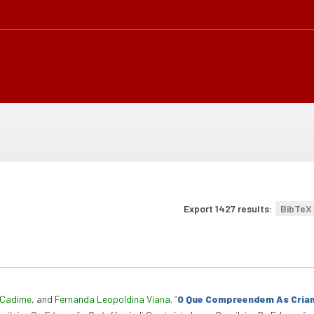
Export 1427 results:
BibTeX
 Cadime
, and
Fernanda Leopoldina Viana
.
“
O Que Compreendem As Crian