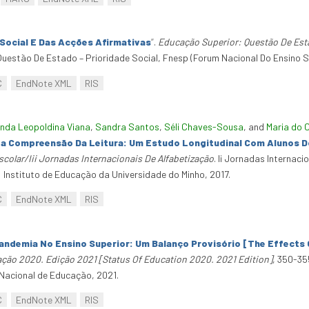
 Social E Das Acções Afirmativas
”
.
Educação Superior: Questão De Esta
uestão De Estado – Prioridade Social, Fnesp (Forum Nacional Do Ensino Sup
C
EndNote XML
RIS
nda Leopoldina Viana
,
Sandra Santos
,
Séli Chaves-Sousa
, and
Maria do 
Na Compreensão Da Leitura: Um Estudo Longitudinal Com Alunos Do 
colar/Iii Jornadas Internacionais De Alfabetização
. Ii Jornadas Internaci
 Instituto de Educação da Universidade do Minho, 2017.
C
EndNote XML
RIS
Pandemia No Ensino Superior: Um Balanço Provisório [The Effects 
ção 2020. Edição 2021 [Status Of Education 2020. 2021 Edition]
, 350-35
 Nacional de Educação, 2021.
C
EndNote XML
RIS