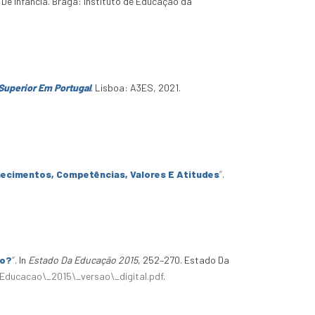
 De Infância. Braga: Instituto de Educação da
Superior Em Portugal
. Lisboa: A3ES, 2021.
nhecimentos, Competências, Valores E Atitudes
”
.
ão?
”
. In
Estado Da Educação 2015
, 252–270. Estado Da
Educacao\_2015\_versao\_digital.pdf
.