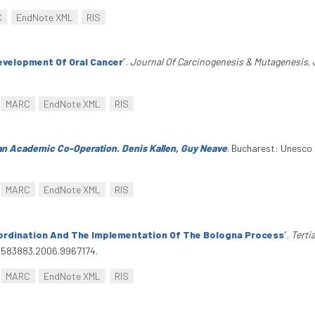
C
EndNote XML
RIS
evelopment Of Oral Cancer
”
.
Journal Of Carcinogenesis & Mutagenesis
.
MARC
EndNote XML
RIS
n Academic Co-Operation. Denis Kallen, Guy Neave
. Bucharest: Unesco
MARC
EndNote XML
RIS
ordination And The Implementation Of The Bologna Process
”
.
Terti
3583883.2006.9967174.
MARC
EndNote XML
RIS