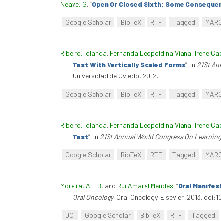
Neave, G
.
“
Open Or Closed Sixth: Some Consequen
Google Scholar
BibTeX
RTF
Tagged
MAR
Ribeiro, Iolanda
,
Fernanda Leopoldina Viana
,
Irene Ca
Test With Vertically Scaled Forms
”
. In
21St An
Universidad de Oviedo, 2012.
Google Scholar
BibTeX
RTF
Tagged
MAR
Ribeiro, Iolanda
,
Fernanda Leopoldina Viana
,
Irene Ca
Test
”
. In
21St Annual World Congress On Learning 
Google Scholar
BibTeX
RTF
Tagged
MAR
Moreira, A. FB
, and
Rui Amaral Mendes
.
“
Oral Manifes
Oral Oncology
. Oral Oncology. Elsevier, 2013. doi:
DOI
Google Scholar
BibTeX
RTF
Tagged