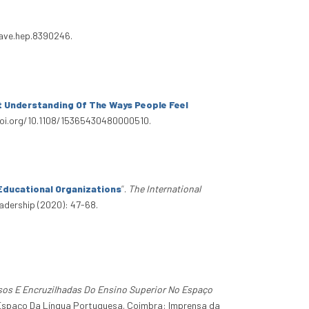
grave.hep.8390246.
 Understanding Of The Ways People Feel
/doi.org/10.1108/15365430480000510.
 Educational Organizations
”
.
The International
eadership (2020): 47-68.
sos E Encruzilhadas Do Ensino Superior No Espaço
o Espaço Da Língua Portuguesa. Coimbra: Imprensa da