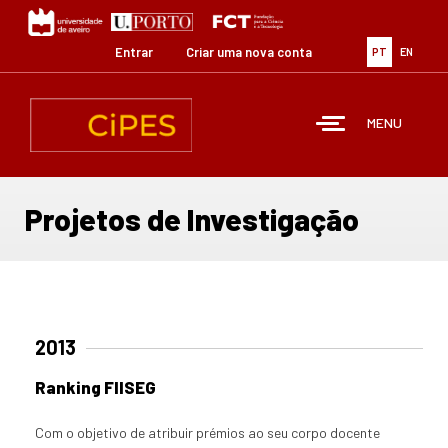
Passar
para
o
Entrar
Criar uma nova conta
PT
EN
conteúdo
principal
MENU
Projetos de Investigação
2013
Ranking FIISEG
Com o objetivo de atribuir prémios ao seu corpo docente