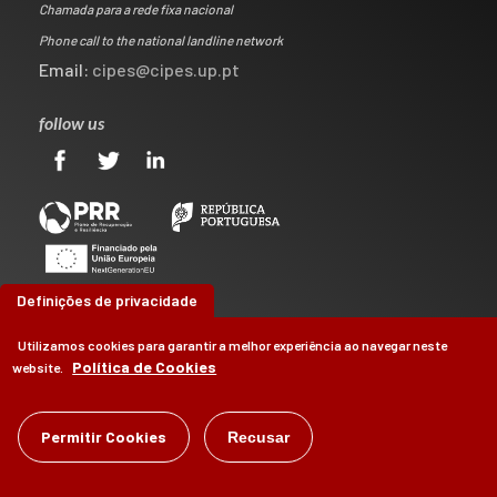
Chamada para a rede fixa nacional
Phone call to the national landline network
Email:
cipes@cipes.up.pt
follow us
Definições de privacidade
Utilizamos cookies para garantir a melhor experiência ao navegar neste
Política de Cookies
website.
©
Permitir Cookies
CIPES
2026
Recusar
by
Brag, Design & Digital