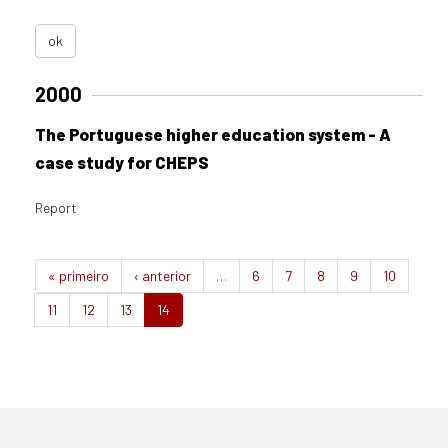
ok
2000
The Portuguese higher education system - A
case study for CHEPS
Report
« primeiro
‹ anterior
…
6
7
8
9
10
11
12
13
14