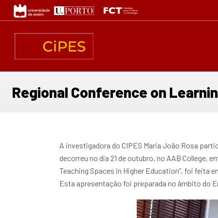
Passar
para
o
conteúdo
principal
Regional Conference on Learnin
A investigadora do CIPES Maria João Rosa part
decorreu no dia 21 de outubro, no AAB College, e
Teaching Spaces in Higher Education”, foi feita 
Esta apresentação foi preparada no âmbito do 