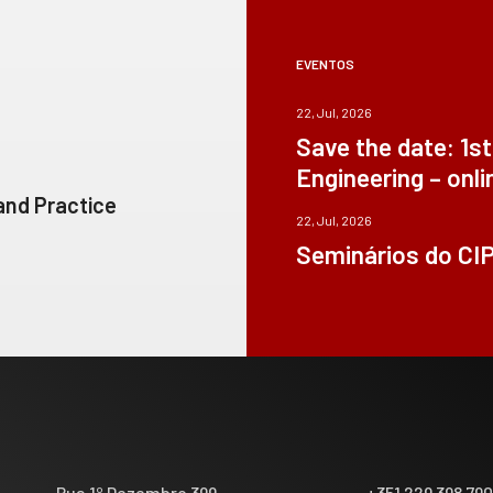
EVENTOS
22, Jul, 2026
Save the date: 1s
Engineering – onli
 and Practice
22, Jul, 2026
Seminários do CI
Rua 1º Dezembro 399
+351 229 398 79