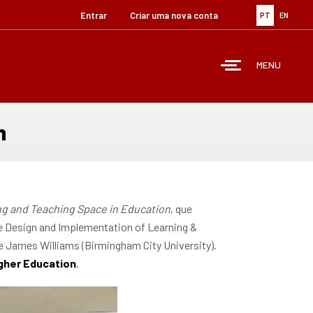
Entrar
Criar uma nova conta
PT
EN
MENU
n
g and Teaching Space in Education
, que
he Design and Implementation of Learning &
 e James Williams (Birmingham City University).
igher Education
.