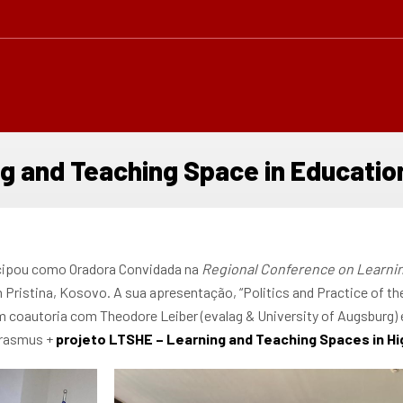
g and Teaching Space in Educatio
icipou como Oradora Convidada na
Regional Conference on Learnin
m Pristina, Kosovo. A sua apresentação, “Politics and Practice of t
em coautoria com Theodore Leiber (evalag & University of Augsburg)
Erasmus +
projeto LTSHE – Learning and Teaching Spaces in H