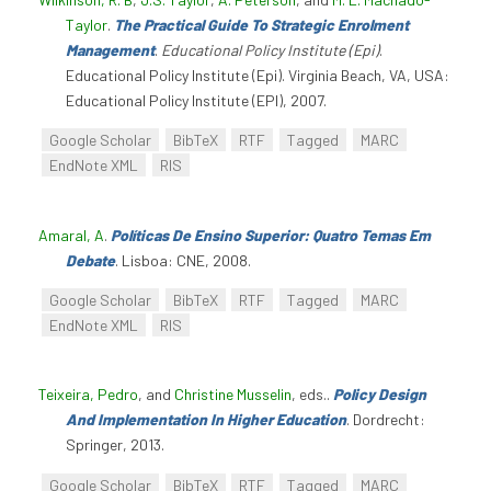
Taylor
.
The Practical Guide To Strategic Enrolment
Management
.
Educational Policy Institute (Epi)
.
Educational Policy Institute (Epi). Virginia Beach, VA, USA:
Educational Policy Institute (EPI), 2007.
Google Scholar
BibTeX
RTF
Tagged
MARC
EndNote XML
RIS
Amaral, A
.
Políticas De Ensino Superior: Quatro Temas Em
Debate
. Lisboa: CNE, 2008.
Google Scholar
BibTeX
RTF
Tagged
MARC
EndNote XML
RIS
Teixeira, Pedro
, and
Christine Musselin
, eds.
.
Policy Design
And Implementation In Higher Education
. Dordrecht:
Springer, 2013.
Google Scholar
BibTeX
RTF
Tagged
MARC