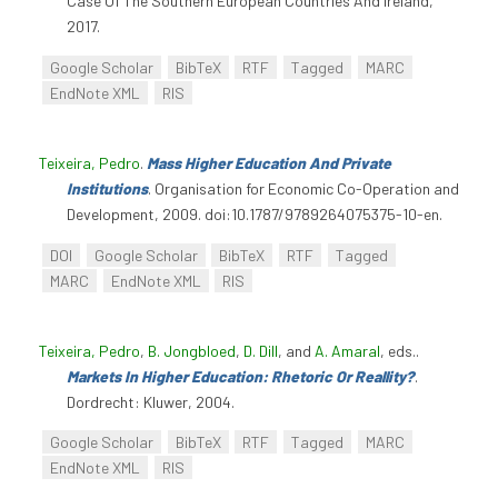
Case Of The Southern European Countries And Ireland,
2017.
Google Scholar
BibTeX
RTF
Tagged
MARC
EndNote XML
RIS
Teixeira, Pedro
.
Mass Higher Education And Private
Institutions
. Organisation for Economic Co-Operation and
Development, 2009. doi:10.1787/9789264075375-10-en.
DOI
Google Scholar
BibTeX
RTF
Tagged
MARC
EndNote XML
RIS
Teixeira, Pedro
,
B. Jongbloed
,
D. Dill
, and
A. Amaral
, eds.
.
Markets In Higher Education: Rhetoric Or Reallity?
.
Dordrecht: Kluwer, 2004.
Google Scholar
BibTeX
RTF
Tagged
MARC
EndNote XML
RIS