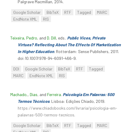
Palgrave Macmillan, 2014.
Google Scholar
BibTeX
RTF
Tagged
MARC
EndNote XML
RIS
Teixeira, Pedro
, and
D. Dill
, eds.
.
Public Vices, Private
Virtues? Reflecting About The Effects Of Marketization
In Higher Education
. Rotterdam: Sense Publishers, 2011.
doi:10.1007/978-94-6091-466-9.
DOI
Google Scholar
BibTeX
RTF
Tagged
MARC
EndNote XML
RIS
Machado,
,
Dias
, and
Ferreira
.
Psicologia Em Palavras: 500
Termos Técnicos
. Lisboa: Edições Chiado, 2019.
https://www.chiadobooks.com/livraria/psicologia-em-
palavras-500-termos-tecnicos
.
Google Scholar
BibTeX
RTF
Tagged
MARC