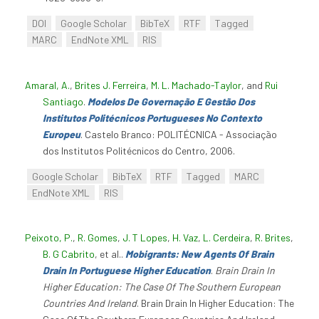
DOI
Google Scholar
BibTeX
RTF
Tagged
MARC
EndNote XML
RIS
Amaral, A.
,
Brites J. Ferreira
,
M. L. Machado-Taylor
, and
Rui
Santiago
.
Modelos De Governação E Gestão Dos
Institutos Politécnicos Portugueses No Contexto
Europeu
. Castelo Branco: POLITÉCNICA - Associação
dos Institutos Politécnicos do Centro, 2006.
Google Scholar
BibTeX
RTF
Tagged
MARC
EndNote XML
RIS
Peixoto, P.
,
R. Gomes
,
J. T Lopes
,
H. Vaz
,
L. Cerdeira
,
R. Brites
,
B. G Cabrito
, et al.
.
Mobigrants: New Agents Of Brain
Drain In Portuguese Higher Education
.
Brain Drain In
Higher Education: The Case Of The Southern European
Countries And Ireland
. Brain Drain In Higher Education: The