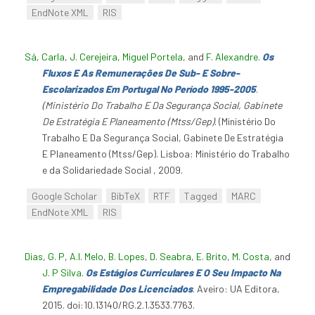
EndNote XML
RIS
Sá, Carla
,
J. Cerejeira
,
Miguel Portela
, and
F. Alexandre
.
Os
Fluxos E As Remunerações De Sub- E Sobre-
Escolarizados Em Portugal No Período 1995-2005
.
(Ministério Do Trabalho E Da Segurança Social, Gabinete
De Estratégia E Planeamento (Mtss/Gep)
. (Ministério Do
Trabalho E Da Segurança Social, Gabinete De Estratégia
E Planeamento (Mtss/Gep). Lisboa: Ministério do Trabalho
e da Solidariedade Social , 2009.
Google Scholar
BibTeX
RTF
Tagged
MARC
EndNote XML
RIS
Dias, G. P
,
A.I. Melo
,
B. Lopes
,
D. Seabra
,
E. Brito
,
M. Costa
, and
J. P Silva
.
Os Estágios Curriculares E O Seu Impacto Na
Empregabilidade Dos Licenciados
. Aveiro: UA Editora,
2015. doi:10.13140/RG.2.1.3533.7763.