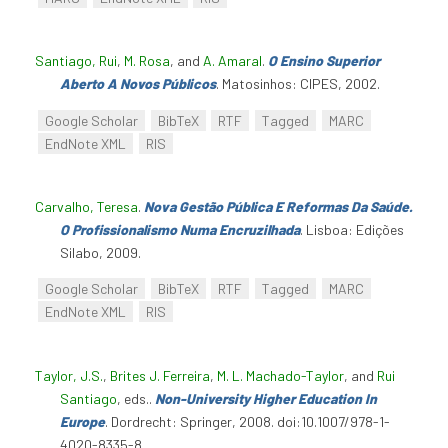
Santiago, Rui
,
M. Rosa
, and
A. Amaral
.
O Ensino Superior
Aberto A Novos Públicos
. Matosinhos: CIPES, 2002.
Google Scholar
BibTeX
RTF
Tagged
MARC
EndNote XML
RIS
Carvalho, Teresa
.
Nova Gestão Pública E Reformas Da Saúde.
O Profissionalismo Numa Encruzilhada
. Lisboa: Edições
Silabo, 2009.
Google Scholar
BibTeX
RTF
Tagged
MARC
EndNote XML
RIS
Taylor, J.S.
,
Brites J. Ferreira
,
M. L. Machado-Taylor
, and
Rui
Santiago
, eds.
.
Non-University Higher Education In
Europe
. Dordrecht: Springer, 2008. doi:10.1007/978-1-
4020-8335-8.