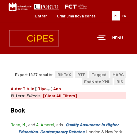
Passar
para
o
Entrar
Criar uma nova conta
PT
EN
conteúdo
principal
MENU
Export 1427 results:
BibTeX
RTF
Tagged
MARC
EndNote XML
RIS
Autor
Título
[
Tipo
]
Ano
Filters:
Filter
is
[Clear All Filters]
Book
Rosa, M.
, and
A. Amaral
, eds.
.
Quality Assurance In Higher
Education. Contemporary Debates
. London & New York: