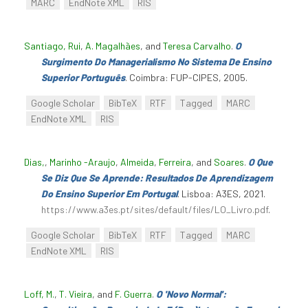
MARC
EndNote XML
RIS
Santiago, Rui
,
A. Magalhães
, and
Teresa Carvalho
.
O
Surgimento Do Managerialismo No Sistema De Ensino
Superior Português
. Coimbra: FUP-CIPES, 2005.
Google Scholar
BibTeX
RTF
Tagged
MARC
EndNote XML
RIS
Dias,
,
Marinho -Araujo
,
Almeida
,
Ferreira
, and
Soares
.
O Que
Se Diz Que Se Aprende: Resultados De Aprendizagem
Do Ensino Superior Em Portugal
. Lisboa: A3ES, 2021.
https://www.a3es.pt/sites/default/files/LO_Livro.pdf
.
Google Scholar
BibTeX
RTF
Tagged
MARC
EndNote XML
RIS
Loff, M.
,
T. Vieira
, and
F. Guerra
.
O 'Novo Normal':