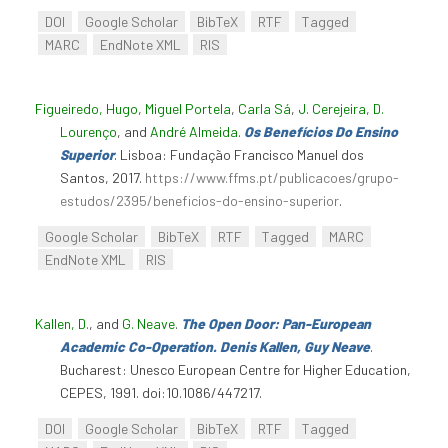
DOI
Google Scholar
BibTeX
RTF
Tagged
MARC
EndNote XML
RIS
Figueiredo, Hugo
,
Miguel Portela
,
Carla Sá
,
J. Cerejeira
,
D.
Lourenço
, and
André Almeida
.
Os Benefícios Do Ensino
Superior
. Lisboa: Fundação Francisco Manuel dos
Santos, 2017.
https://www.ffms.pt/publicacoes/grupo-
estudos/2395/beneficios-do-ensino-superior
.
Google Scholar
BibTeX
RTF
Tagged
MARC
EndNote XML
RIS
Kallen, D.
, and
G. Neave
.
The Open Door: Pan-European
Academic Co-Operation. Denis Kallen, Guy Neave
.
Bucharest: Unesco European Centre for Higher Education,
CEPES, 1991. doi:10.1086/447217.
DOI
Google Scholar
BibTeX
RTF
Tagged