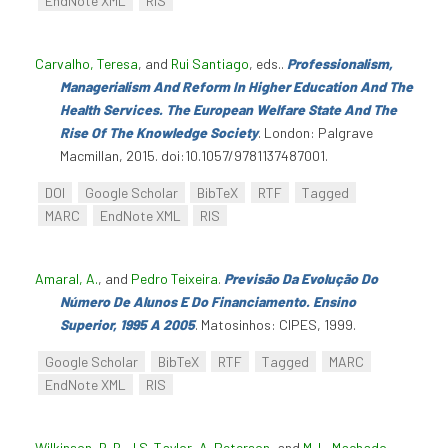
EndNote XML
RIS
Carvalho, Teresa
, and
Rui Santiago
, eds.
.
Professionalism,
Managerialism And Reform In Higher Education And The
Health Services. The European Welfare State And The
Rise Of The Knowledge Society
. London: Palgrave
Macmillan, 2015. doi:10.1057/9781137487001.
DOI
Google Scholar
BibTeX
RTF
Tagged
MARC
EndNote XML
RIS
Amaral, A.
, and
Pedro Teixeira
.
Previsão Da Evolução Do
Número De Alunos E Do Financiamento. Ensino
Superior, 1995 A 2005
. Matosinhos: CIPES, 1999.
Google Scholar
BibTeX
RTF
Tagged
MARC
EndNote XML
RIS
Wilkinson, R. B
,
J.S. Taylor
,
A. Peterson
, and
M. L. Machado-