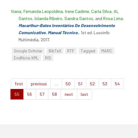
Viana, Fernanda Leopoldina
,
Irene Cadime
,
Carla Silva
,
AL
Santos
,
Iolanda Ribeiro
,
Sandra Santos
, and
Rosa Lima
.
Macarthur-Bates Inventários De Desenvolvimento
Comunicativo. Manual Técnico.
. 1st ed. Lusoinfo
Multimédia, 2017.
Google Scholar
BibTeX
RTF
Tagged
MARC
EndNote XML
RIS
first
previous
…
50
51
52
53
54
55
56
57
58
next
last