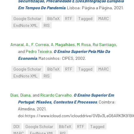
Securitização, Precariedade E (Des)Integração Europeia
Em Tempos De Pandemia
. Lisboa: Página a Página, 2021.
Google Scholar
BibTeX
RTF
Tagged
MARC
EndNote XML
RIS
Amaral, A.
,
F. Correia
,
A. Magalhães
,
M. Rosa
,
Rui Santiago
,
and
Pedro Teixeira
.
O Ensino Superior Pela Mão Da
Economia
. Matosinhos: CIPES, 2002.
Google Scholar
BibTeX
RTF
Tagged
MARC
EndNote XML
RIS
Dias, Diana
, and
Ricardo Carvalho
.
O Ensino Superior Em
Portugal: Missões, Contextos E Processos
. Coimbra:
Almedina, 2021.
doi:https://www.icloud.com/iclouddrive/0VBv3LeG6ARK3K9
DOI
Google Scholar
BibTeX
RTF
Tagged
MARC
EndNote XML
RIS