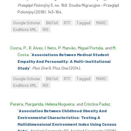
Przegląd Polonijny
3, no. 169. Studia Migracyjne – Przegląd
Polonijny (2018): 143–164.
Google Scholar
BibTeX
RTF
Tagged
MARC
EndNote XML
RIS
Costa, P.
,
R. Alves
,
I. Neto
,
P. Marvão
,
Miguel Portela
, and
M.
Costa
.
“
Associations Between Medical Student
Empathy And Personality: A Multi-Institutional
Study
”
.
Plos One
9. Plos One (2014).
Google Scholar
BibTeX
RTF
Tagged
MARC
EndNote XML
RIS
Pereira, Margarida
,
Helena Nogueira
, and
Cristina Padez
.
“
Association Between Childhood Obesity And
Environmental Characteristics: Testing A
Multidimensional Environment Index Using Census
Data
”
.
Applied Geography
92. Applied Geography (2018):