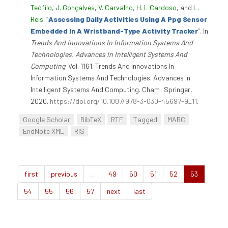
Teófilo
,
J. Gonçalves
,
V. Carvalho
,
H. L Cardoso
, and
L.
Reis
.
“
Assessing Daily Activities Using A Ppg Sensor
Embedded In A Wristband-Type Activity Tracker
”
. In
Trends And Innovations In Information Systems And
Technologies. Advances In Intelligent Systems And
Computing
. Vol. 1161. Trends And Innovations In
Information Systems And Technologies. Advances In
Intelligent Systems And Computing. Cham: Springer,
2020.
https://doi.org/10.1007/978-3-030-45697-9_11
.
Google Scholar
BibTeX
RTF
Tagged
MARC
EndNote XML
RIS
first
previous
…
49
50
51
52
53
54
55
56
57
next
last