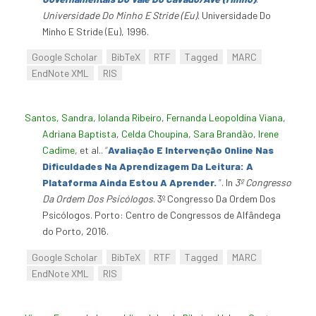
Universidade Do Minho E Stride (Eu)
. Universidade Do
Minho E Stride (Eu), 1996.
Google Scholar
BibTeX
RTF
Tagged
MARC
EndNote XML
RIS
Santos, Sandra
,
Iolanda Ribeiro
,
Fernanda Leopoldina Viana
,
Adriana Baptista
,
Celda Choupina
,
Sara Brandão
,
Irene
Cadime
, et al.
.
“
Avaliação E Intervenção Online Nas
Dificuldades Na Aprendizagem Da Leitura: A
Plataforma Ainda Estou A Aprender.
”
. In
3º Congresso
Da Ordem Dos Psicólogos
. 3º Congresso Da Ordem Dos
Psicólogos. Porto: Centro de Congressos de Alfândega
do Porto, 2016.
Google Scholar
BibTeX
RTF
Tagged
MARC
EndNote XML
RIS