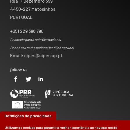
Rua 1º Dezembro 399
4450-227 Matosinhos
PORTUGAL
+351 229 398 790
Chamada para a rede fixa nacional
Phone call to the national landline network
Email:
cipes@cipes.up.pt
follow us
Definições de privacidade
Utilizamos cookies para garantir a melhor experiência ao navegar neste