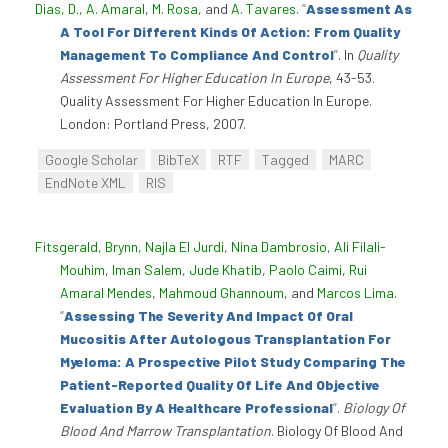
Dias, D.
,
A. Amaral
,
M. Rosa
, and
A. Tavares
.
“
Assessment As
A Tool For Different Kinds Of Action: From Quality
Management To Compliance And Control
”
. In
Quality
Assessment For Higher Education In Europe
, 43-53.
Quality Assessment For Higher Education In Europe.
London: Portland Press, 2007.
Google Scholar
BibTeX
RTF
Tagged
MARC
EndNote XML
RIS
Fitsgerald, Brynn
,
Najla El Jurdi
,
Nina Dambrosio
,
Ali Filali-
Mouhim
,
Iman Salem
,
Jude Khatib
,
Paolo Caimi
,
Rui
Amaral Mendes
,
Mahmoud Ghannoum
, and
Marcos Lima
.
“
Assessing The Severity And Impact Of Oral
Mucositis After Autologous Transplantation For
Myeloma: A Prospective Pilot Study Comparing The
Patient-Reported Quality Of Life And Objective
Evaluation By A Healthcare Professional
”
.
Biology Of
Blood And Marrow Transplantation
. Biology Of Blood And