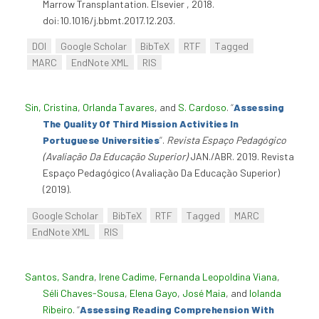
Marrow Transplantation. Elsevier , 2018.
doi:10.1016/j.bbmt.2017.12.203.
DOI
Google Scholar
BibTeX
RTF
Tagged
MARC
EndNote XML
RIS
Sin, Cristina
,
Orlanda Tavares
, and
S. Cardoso
.
“
Assessing
The Quality Of Third Mission Activities In
Portuguese Universities
”
.
Revista Espaço Pedagógico
(Avaliação Da Educação Superior)
JAN./ABR. 2019. Revista
Espaço Pedagógico (Avaliação Da Educação Superior)
(2019).
Google Scholar
BibTeX
RTF
Tagged
MARC
EndNote XML
RIS
Santos, Sandra
,
Irene Cadime
,
Fernanda Leopoldina Viana
,
Séli Chaves-Sousa
,
Elena Gayo
,
José Maia
, and
Iolanda
Ribeiro
.
“
Assessing Reading Comprehension With