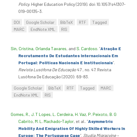
Policy
. Higher Education Policy (2019). doi:10.1057/s41307-
019-00135-3.
DOI
Google Scholar
BibTeX
RTF
Tagged
MARC
EndNote XML
RIS
Sin, Cristina
,
Orlanda Tavares
, and
S. Cardoso
.
“
Atração E
Recrutamento De Estudantes Internacionais Em
Portugal: Políticas Nacionais E Institucionais
”
.
Revista Lusófona De Educação
47 , no. 47. Revista
Lusófona De Educação (2020): 69-83.
Google Scholar
BibTeX
RTF
Tagged
MARC
EndNote XML
RIS
Gomes, R.
,
J. T Lopes
,
L. Cerdeira
,
H. Vaz
,
P. Peixoto
,
B. G
Cabrito
,
M. L. Machado-Taylor
, et al.
.
“
Asymmetric
Mobility And Emigration Of Highly Skilled Workers In
Europe: The Portuguese Case
”
.
Studia Migracyjne –