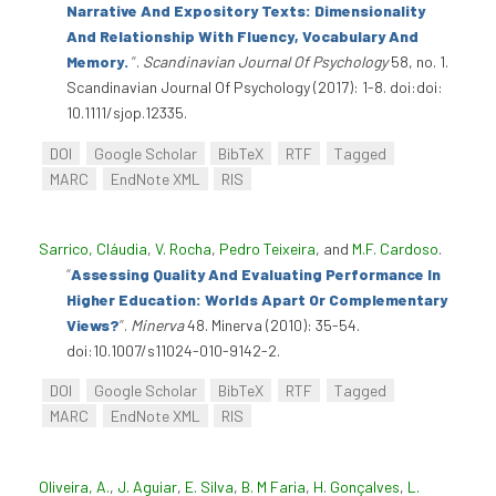
Narrative And Expository Texts: Dimensionality
And Relationship With Fluency, Vocabulary And
Memory.
”
.
Scandinavian Journal Of Psychology
58, no. 1.
Scandinavian Journal Of Psychology (2017): 1-8. doi:doi:
10.1111/sjop.12335.
DOI
Google Scholar
BibTeX
RTF
Tagged
MARC
EndNote XML
RIS
Sarrico, Cláudia
,
V. Rocha
,
Pedro Teixeira
, and
M.F. Cardoso
.
“
Assessing Quality And Evaluating Performance In
Higher Education: Worlds Apart Or Complementary
Views?
”
.
Minerva
48. Minerva (2010): 35-54.
doi:10.1007/s11024-010-9142-2.
DOI
Google Scholar
BibTeX
RTF
Tagged
MARC
EndNote XML
RIS
Oliveira, A.
,
J. Aguiar
,
E. Silva
,
B. M Faria
,
H. Gonçalves
,
L.