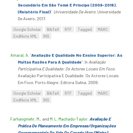
Secundário Em São Tomé E Príncipe (2009-2016).
(Relatório Final)
”
.
Universidade De Aveiro
. Universidade
De Aveiro, 2017.
Google Scholar
BibTeX
RTF
Tagged
MARC
EndNote XML
RIS
Amaral, A
.
“
Avaliação E Qualidade No Ensino Superior: As
Muitas Razões Para A Qualidade
”
. In
Avaliação
Participativa E Qualidade: Os Actores Locais Em Foco
.
Avaliação Participativa E Qualidade: Os Actores Locais
Em Foco. Porto Alegre: Editora Sulina, 2009.
Google Scholar
BibTeX
RTF
Tagged
MARC
EndNote XML
RIS
Farhangmehr, M.
, and
M. L. Machado-Taylor
.
Avaliação E
Prática De Planeamento Em Empresas/Organizações
Governamentais Do Vale Do Cavado/Ave (Minho)
.