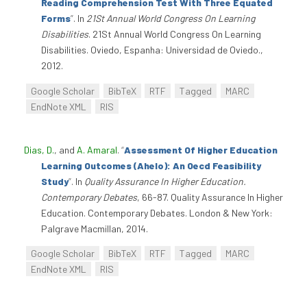
Reading Comprehension Test With Three Equated
Forms
”
. In
21St Annual World Congress On Learning
Disabilities
. 21St Annual World Congress On Learning
Disabilities. Oviedo, Espanha: Universidad de Oviedo.,
2012.
Google Scholar
BibTeX
RTF
Tagged
MARC
EndNote XML
RIS
Dias, D.
, and
A. Amaral
.
“
Assessment Of Higher Education
Learning Outcomes (Ahelo): An Oecd Feasibility
Study
”
. In
Quality Assurance In Higher Education.
Contemporary Debates
, 66-87. Quality Assurance In Higher
Education. Contemporary Debates. London & New York:
Palgrave Macmillan, 2014.
Google Scholar
BibTeX
RTF
Tagged
MARC
EndNote XML
RIS