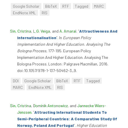
Google Scholar
BibTeX
RTF
Tagged
MARC
EndNote XML
RIS
Sin, Cristina
,
L.G. Veiga
, and
A. Amaral
.
“
Attractiveness And
Internationalisation
”
. In
European Policy
Implementation And Higher Education. Analysing The
Bologna Process
, 177-195. European Policy
Implementation And Higher Education. Analysing The
Bologna Process. London: Palgrave Macmillan, 2016.
doi:10.1057/978-1-137-50462-3_9.
DOI
Google Scholar
BibTeX
RTF
Tagged
MARC
EndNote XML
RIS
Sin, Cristina
,
Dominik Antonowicz
, and
Jannecke Wiers-
Jenssen
.
“
Attracting International Students To
Semi-Peripheral Countries: A Comparative Study Of
Norway, Poland And Portugal
”
.
Higher Education