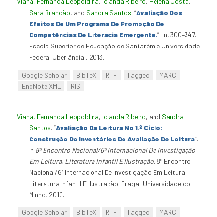
Viana, Fernanda Leopoldina
,
Iolanda Ribeiro
,
Helena Costa
,
Sara Brandão
, and
Sandra Santos
.
“
Avaliação Dos
Efeitos De Um Programa De Promoção De
Competências De Literacia Emergente.
”
. In, 300–347.
Escola Superior de Educação de Santarém e Universidade
Federal Uberlândia., 2013.
Google Scholar
BibTeX
RTF
Tagged
MARC
EndNote XML
RIS
Viana, Fernanda Leopoldina
,
Iolanda Ribeiro
, and
Sandra
Santos
.
“
Avaliação Da Leitura No 1.º Ciclo:
Construção De Inventários De Avaliação De Leitura
”
.
In
8º Encontro Nacional/6º Internacional De Investigação
Em Leitura, Literatura Infantil E Ilustração
. 8º Encontro
Nacional/6º Internacional De Investigação Em Leitura,
Literatura Infantil E Ilustração. Braga: Universidade do
Minho, 2010.
Google Scholar
BibTeX
RTF
Tagged
MARC