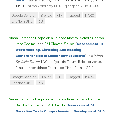
104-111.
https://doi.org/10.1016/j.apgeog.2018.01.005
.
Google Scholar
BibTeX
RTF
Tagged
MARC
EndNote XML
RIS
Viana, Fernanda Leopoldina
,
Iolanda Ribeiro
,
Sandra Santos
,
Irene Cadime
, and
Séli Chaves-Sousa
.
“
Assessment Of
Word Reading, Listening And Reading
Comprehension In Elementary Students
”
. In
Ii World
Dyslexia Forum
. Ii World Dyslexia Forum. Belo Horizonte,
Brasil: Universidade Federal de Minas Gerais, 2014.
Google Scholar
BibTeX
RTF
Tagged
MARC
EndNote XML
RIS
Viana, Fernanda Leopoldina
,
Iolanda Ribeiro
,
Irene Cadime
,
Sandra Santos
, and
AG Spinillo
.
“
Assessment Of
Narrative Texts Comprehension: Development Of A