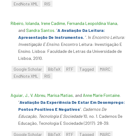
EndNote XML
RIS
Ribeiro, Iolanda
,
Irene Cadime
,
Fernanda Leopoldina Viana
,
and
Sandra Santos
.
“
A Avaliação Da Leitura:
Apresentação De Instrumentos.
”
. In
Encontro Leitura:
Investigação E Ensino
. Encontro Leitura: Investigação E
Ensino. Lisboa: Faculdade de Letras da Universidade de
Lisboa, 2010.
Google Scholar
BibTeX
RTF
Tagged
MARC
EndNote XML
RIS
Aguiar, J.
,
V. Abreu
,
Marisa Matias
, and
Anne Marie Fontaine
.
“
Avaliação Da Experiência De Estar Em Desemprego:
Pontos Positivos E Negativos
”
.
Cadernos De
Educação, Tecnologia E Sociedade
10, no. 1. Cadernos De
Educação, Tecnologia E Sociedade (2017): 28-39.
Google Scholar
BibTeX
RTF
Tagged
MARC