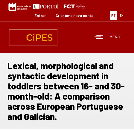
Passar
para
o
Entrar
Criar uma nova conta
PT
EN
conteúdo
principal
MENU
Lexical, morphological and
syntactic development in
toddlers between 16- and 30-
month-old: A comparison
across European Portuguese
and Galician.