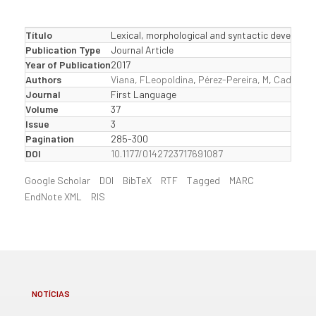
Título
Lexical, morphological and syntactic developm
Publication Type
Journal Article
Year of Publication
2017
Authors
Viana, FLeopoldina
,
Pérez-Pereira, M
,
Cadime, I
Journal
First Language
Volume
37
Issue
3
Pagination
285-300
DOI
10.1177/0142723717691087
Google Scholar
DOI
BibTeX
RTF
Tagged
MARC
EndNote XML
RIS
NOTÍCIAS