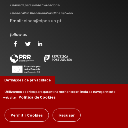
Chamada para a rede fixa nacional
Phone call to the national landline network
Email:
cipes@cipes.up.pt
follow us
Definições de privacidade
Utilizamos cookies para garantir a melhor experiência ao navegar neste
Política de Cookies
website.
©
Permitir Cookies
CIPES
2026
Recusar
by
Brag, Design & Digital