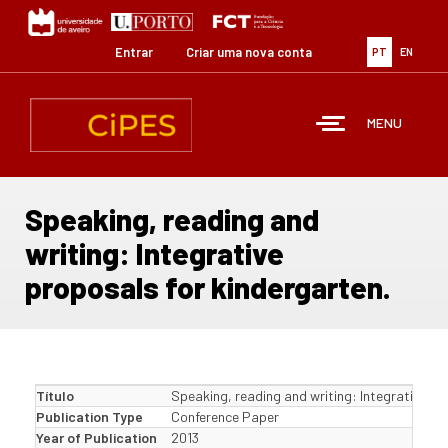
Passar
para
o
Entrar
Criar uma nova conta
PT
EN
conteúdo
principal
MENU
Speaking, reading and
writing: Integrative
proposals for kindergarten.
Título
Speaking, reading and writing: Integrative pr
Publication Type
Conference Paper
Year of Publication
2013