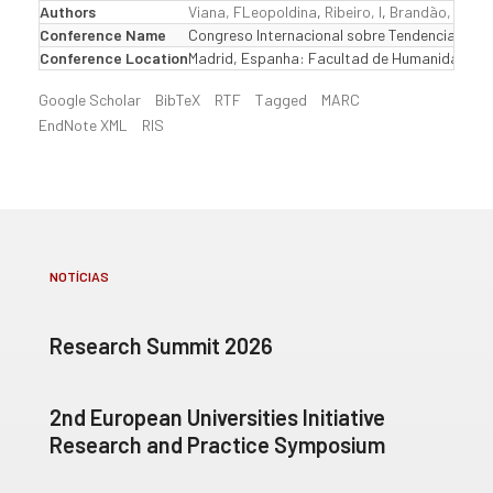
Authors
Viana, FLeopoldina
,
Ribeiro, I
,
Brandão, S
,
Sa
Conference Name
Congreso Internacional sobre Tendencias Actu
Conference Location
Madrid, Espanha: Facultad de Humanidades 
Google Scholar
BibTeX
RTF
Tagged
MARC
EndNote XML
RIS
NOTÍCIAS
Research Summit 2026
2nd European Universities Initiative
Research and Practice Symposium