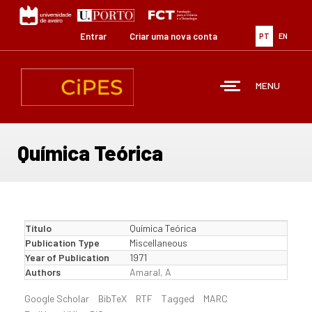
Passar
para
o
Entrar
Criar uma nova conta
PT
EN
conteúdo
principal
MENU
Química Teórica
Título
Química Teórica
Publication Type
Miscellaneous
Year of Publication
1971
Authors
Amaral, A
Google Scholar
BibTeX
RTF
Tagged
MARC