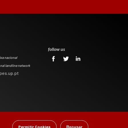
0
follow us
ixa nacional
onal landline network
pes.up.pt
Permitir Cookies
Recusar