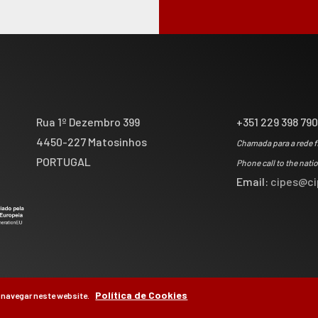
Rua 1º Dezembro 399
+351 229 398 79
4450-227 Matosinhos
Chamada para a rede f
PORTUGAL
Phone call to the nati
Email:
cipes@ci
Política de Cookies
 navegar neste website.