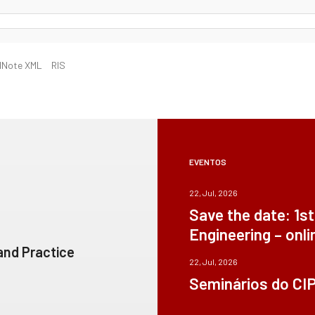
dNote XML
RIS
EVENTOS
22, Jul, 2026
Save the date: 1s
Engineering – onli
 and Practice
22, Jul, 2026
Seminários do CI