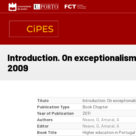
Passar
para
o
conteúdo
principal
Introduction. On exceptionalism
2009
Título
Introduction. On exceptional
Publication Type
Book Chapter
Year of Publication
2011
Authors
Neave, G
,
Amaral, A
Editor
Neave, G
,
Amaral, A
Book Title
Higher education in Portugal