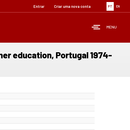
Entrar
Criar uma nova conta
PT
EN
MENU
her education, Portugal 1974-