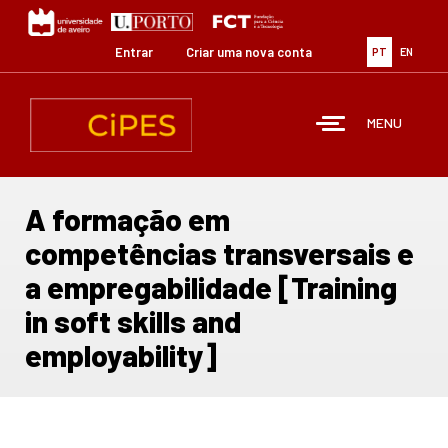
Passar
para
o
Entrar
Criar uma nova conta
PT
EN
conteúdo
principal
MENU
A formação em
competências transversais e
a empregabilidade [Training
in soft skills and
employability]