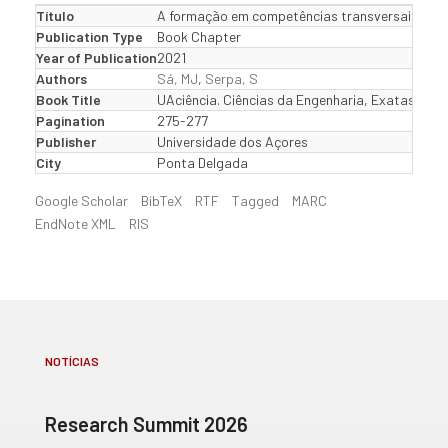
Título
A formação em competências transversais e a emp
Publication Type
Book Chapter
Year of Publication
2021
Authors
Sá, MJ
,
Serpa, S
Book Title
UAciência. Ciências da Engenharia, Exatas, Saú
Pagination
275-277
Publisher
Universidade dos Açores
City
Ponta Delgada
Google Scholar
BibTeX
RTF
Tagged
MARC
EndNote XML
RIS
NOTÍCIAS
Research Summit 2026