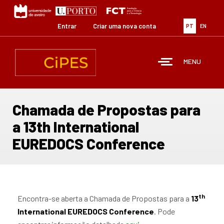
Passar
para
o
Entrar
Criar uma nova conta
PT
EN
conteúdo
principal
MENU
Chamada de Propostas para
a 13th International
EUREDOCS Conference
th
Encontra-se aberta a Chamada de Propostas para a
13
International EUREDOCS Conference
. Pode