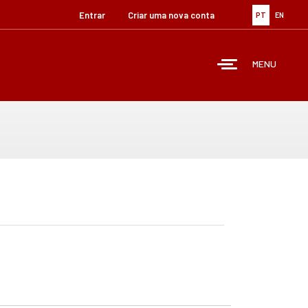
Entrar
Criar uma nova conta
PT
EN
MENU