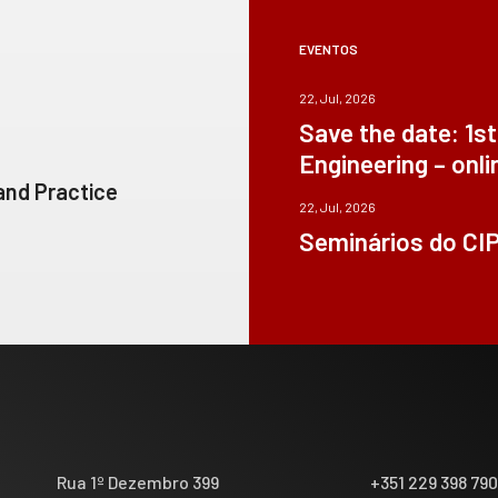
EVENTOS
22, Jul, 2026
Save the date: 1s
Engineering – onli
 and Practice
22, Jul, 2026
Seminários do CI
Rua 1º Dezembro 399
+351 229 398 79