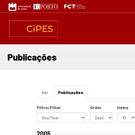
Passar
para
o
conteúdo
principal
Publicações
Separadores
Ver
Publicações
(separador
primários
ativo)
Filtro/Filter
Order
Items
2005