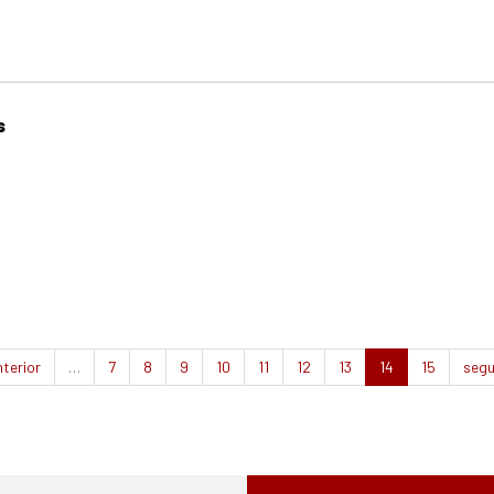
s
nterior
…
7
8
9
10
11
12
13
14
15
segu