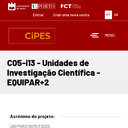
Passar
para
o
Entrar
Criar uma nova conta
PT
EN
conteúdo
principal
MENU
C05-i13 - Unidades de
Investigação Científica -
EQUIPAR+2
Acrónimo do projeto:
UID/PRR2/00757/2025