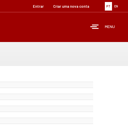
Entrar
Criar uma nova conta
PT
EN
MENU