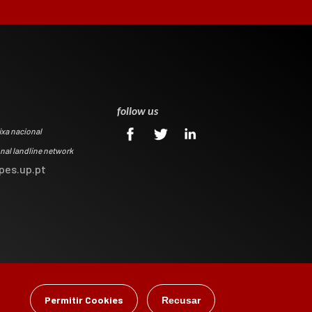
0
follow us
ixa nacional
onal landline network
pes.up.pt
Permitir Cookies
Recusar