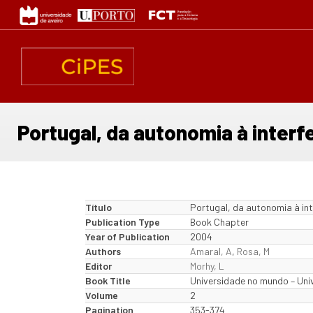
Passar
para
o
conteúdo
principal
Portugal, da autonomia à interf
Título
Portugal, da autonomia à in
Publication Type
Book Chapter
Year of Publication
2004
Authors
Amaral, A
,
Rosa, M
Editor
Morhy, L
Book Title
Universidade no mundo – Un
Volume
2
Pagination
353-374