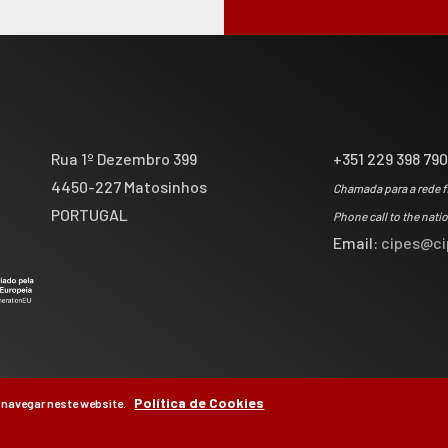
Rua 1º Dezembro 399
+351 229 398 79
4450-227 Matosinhos
Chamada para a rede f
PORTUGAL
Phone call to the nati
Email:
cipes@ci
Política de Cookies
 navegar neste website.