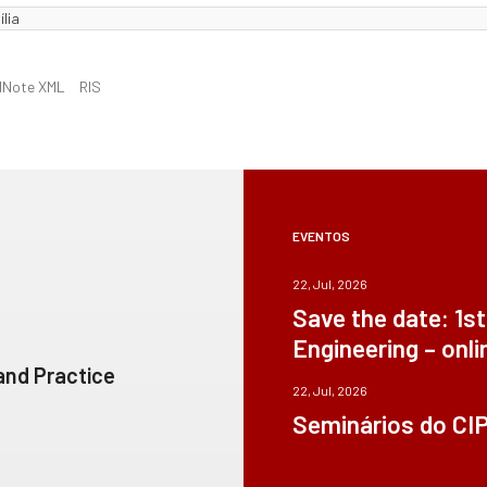
lia
dNote XML
RIS
EVENTOS
22, Jul, 2026
Save the date: 1s
Engineering – onli
 and Practice
22, Jul, 2026
Seminários do CI