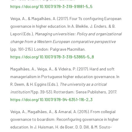
https://doi.org/10.1007/978-3-319-91881-5_5
Veiga, A., & Magalhães, A. (2017). Four ‘I’s configuring European
governance in higher education. In A. Bleiklie, J. Enders, & B.
Lepori (Eds.),
Managing universities: Policy and organizational
change from a Western European comparative perspective
(pp. 191-215). London: Palgrave Macmillan.
https://doi.org/10.1007/978-3-319-53865-5_8
Magalhães, A., Veiga, A., & Videira, P. (2017). Hard and soft
managerialism in Portuguese higher education governance. In
R. Deem, & H. Eggins (Eds.),
The university as a critical
institution?
(pp. 39-53). Rotterdam: Sense Publishers, 2017.
https://doi.org/10.1007/978-94-6351-116-2_3
Veiga, A., Magalhães, A., & Amaral, A. (2015). From collegial
governance to boardism: Reconfiguring governance in higher
education. In J. Huisman, H. de Boer, D. D. Dill, & M. Souto-