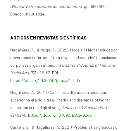
Alternative frameworks for coordination
(pp. 182-197).
London: Routledge.
ARTIGOS EM REVISTAS CIENTÍFICAS
Magalhães, A., & Veiga, A. (2022). Models of higher education
governance in Europe: From ‘organised anarchy’ to business-
corporate organisations
. International Journal of Film and
Media Arts
, 7(3), 49-63. DOI:
https://doi.org/10.24140/ijfma.v7.n3.04
Magalhães, A. (2021). Caminhos e dilemas da educação
superior na era do digital [Paths and dilemmas of higher
education in the digital age].
Educação & Sociedade, 42
,
e249245.
https://doi.org/10.1590/ES.249245
Custers, B., & Magalhães, A. (2021). Problematising ‘education’