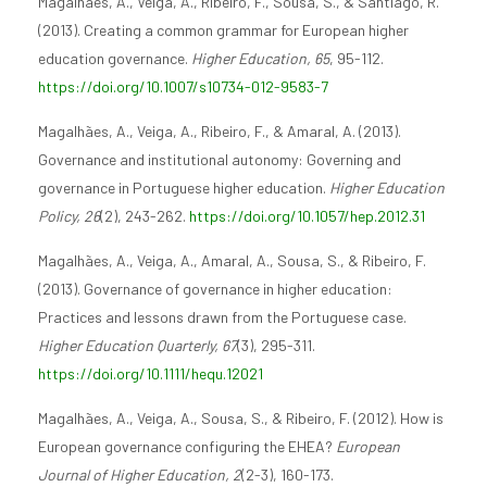
Magalhães, A., Veiga, A., Ribeiro, F., Sousa, S., & Santiago, R.
(2013). Creating a common grammar for European higher
education governance.
Higher Education, 65
, 95-112.
https://doi.org/10.1007/s10734-012-9583-7
Magalhães, A., Veiga, A., Ribeiro, F., & Amaral, A. (2013).
Governance and institutional autonomy: Governing and
governance in Portuguese higher education.
Higher Education
Policy, 26
(2), 243-262.
https://doi.org/10.1057/hep.2012.31
Magalhães, A., Veiga, A., Amaral, A., Sousa, S., & Ribeiro, F.
(2013). Governance of governance in higher education:
Practices and lessons drawn from the Portuguese case.
Higher Education Quarterly, 67
(3), 295-311.
https://doi.org/10.1111/hequ.12021
Magalhães, A., Veiga, A., Sousa, S., & Ribeiro, F. (2012). How is
European governance configuring the EHEA?
European
Journal of Higher Education, 2
(2-3), 160-173.