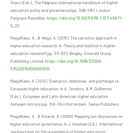
Otero (Eds.),
The Palgrave international handbook of higher
education policy and governance
(pp. 398-416). London:
Palgrave Macmillan.
https://doi.org/10.1007/978-1-137-45617-
5_22
Magalhães, A., & Veiga, A. (2015). The narrative approach in
higher education research. In
Theory and method in higher
education research
(pp. 311-331). Bingley: Emerald Group
Publishing Limited.
https://doi.org/10.1108/S2056-
375220150000001015
Magalhães, A. (2014). Scenarios, dilemmas, and pathways to
European higher education. In A. Teodoro, & M. Guilherme
(Eds.),
European and Latin American higher education
between mirrors
(pp. 109-124). Rotterdam: Sense Publishers.
Magalhães, A., & Amaral, A. (2009). Mapping out discourses on
higher education governance. In J. Huisman (Ed.),
International
perspectives on the governance of higher education: