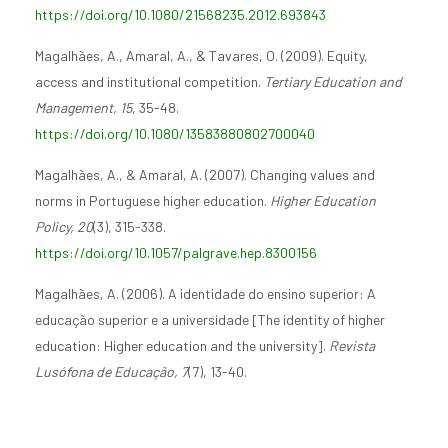
https://doi.org/10.1080/21568235.2012.693843
Magalhães, A., Amaral, A., & Tavares, O. (2009). Equity,
access and institutional competition.
Tertiary Education and
Management, 15
, 35-48.
https://doi.org/10.1080/13583880802700040
Magalhães, A., & Amaral, A. (2007). Changing values and
norms in Portuguese higher education.
Higher Education
Policy, 20
(3), 315-338.
https://doi.org/10.1057/palgrave.hep.8300156
Magalhães, A. (2006). A identidade do ensino superior: A
educação superior e a universidade [The identity of higher
education: Higher education and the university].
Revista
Lusófona de Educação, 7
(7), 13-40.