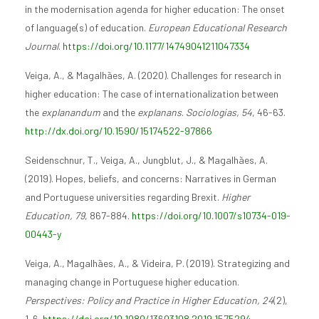
in the modernisation agenda for higher education: The onset
of language(s) of education.
European Educational Research
Journal
.
https://doi.org/10.1177/14749041211047334
Veiga, A., & Magalhães, A. (2020). Challenges for research in
higher education: The case of internationalization between
the
explanandum
and the
explanans
.
Sociologias, 54
, 46-63.
http://dx.doi.org/10.1590/15174522-97866
Seidenschnur, T., Veiga, A., Jungblut, J., & Magalhães, A.
(2019). Hopes, beliefs, and concerns: Narratives in German
and Portuguese universities regarding Brexit.
Higher
Education,
79
, 867-884.
https://doi.org/10.1007/s10734-019-
00443-y
Veiga, A., Magalhães, A., & Videira, P. (2019). Strategizing and
managing change in Portuguese higher education.
Perspectives: Policy and Practice in Higher Education, 24
(2),
1-6.
https://doi.org/10.1080/13603108.2019.1575294