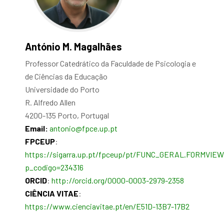
António M. Magalhães
Professor Catedrático da Faculdade de Psicologia e
de Ciências da Educação
Universidade do Porto
R. Alfredo Allen
4200-135 Porto, Portugal
Email:
antonio@fpce.up.pt
FPCEUP
:
https://sigarra.up.pt/fpceup/pt/FUNC_GERAL.FORMVIE
p_codigo=234316
ORCID
:
http://orcid.org/0000-0003-2979-2358
CIÊNCIA VITAE
:
https://www.cienciavitae.pt/en/E51D-13B7-17B2