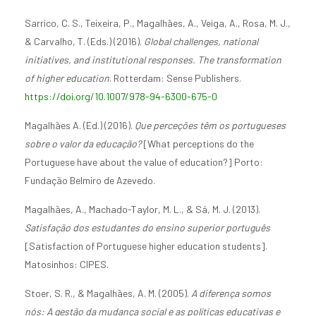
Sarrico, C. S., Teixeira, P., Magalhães, A., Veiga, A., Rosa, M. J.,
& Carvalho, T. (Eds.) (2016).
Global challenges, national
initiatives, and institutional responses. The transformation
of higher education
. Rotterdam: Sense Publishers.
https://doi.org/10.1007/978-94-6300-675-0
Magalhães A. (Ed.) (2016).
Que perceções têm os portugueses
sobre o valor da educação?
[What perceptions do the
Portuguese have about the value of education?] Porto:
Fundação Belmiro de Azevedo.
Magalhães, A., Machado-Taylor, M. L., & Sá, M. J. (2013).
Satisfação dos estudantes do ensino superior português
[Satisfaction of Portuguese higher education students].
Matosinhos: CIPES.
Stoer, S. R., & Magalhães, A. M. (2005).
A diferença somos
nós: A gestão da mudança social e as políticas educativas e