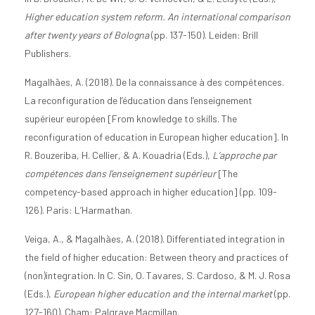
Higher education system reform. An international comparison
after twenty years of Bologna
(pp. 137-150). Leiden: Brill
Publishers.
Magalhães, A. (2018). De la connaissance à des compétences.
La reconfiguration de l’éducation dans l’enseignement
supérieur européen [From knowledge to skills. The
reconfiguration of education in European higher education]. In
R. Bouzeriba, H. Cellier, & A. Kouadria (Eds.),
L’approche par
compétences dans l’enseignement supérieur
[The
competency-based approach in higher education] (pp. 109-
126). Paris: L’Harmathan.
Veiga, A., & Magalhães, A. (2018). Differentiated integration in
the field of higher education: Between theory and practices of
(non)integration. In C. Sin, O. Tavares, S. Cardoso, & M. J. Rosa
(Eds.),
European higher education and the internal market
(pp.
127-160). Cham: Palgrave Macmillan.