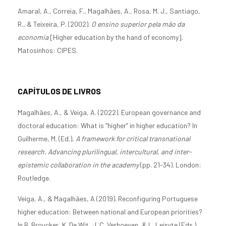
Amaral, A., Correia, F., Magalhães, A., Rosa, M. J., Santiago,
R., & Teixeira, P. (2002).
O ensino superior pela mão da
economia
[Higher education by the hand of economy].
Matosinhos: CIPES.
CAPÍTULOS DE LIVROS
Magalhães, A., & Veiga, A. (2022). European governance and
doctoral education: What is “higher” in higher education? In
Guilherme, M. (Ed.),
A framework for critical transnational
research. Advancing plurilingual, intercultural, and inter-
epistemic collaboration in the academy
(pp. 21-34). London:
Routledge.
Veiga, A., & Magalhães, A (2019). Reconfiguring Portuguese
higher education: Between national and European priorities?
In B. Broucker, K. De Wit, J. C. Verhoeven, & L. Leisyte (Eds.),