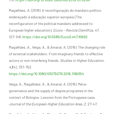
Magalhães, A. (2018). A reconfiguração do mandato político
endereçado à educação superior europeia [The
reconfiguration of the political mandate addressed to
European higher education].
Eccos – Revista Científica, 47
,
127-148.
https://doi.org/10.5585/EccoS.n47.10692
Magalhães, A., Veiga, A., & Amaral, A. (2016). The changing role
of external stakeholders: From imaginary friends to effective
actors or non-interfering friends.
Studies in Higher Education,
43
(4), 737-753.
https://doi.org/10.1080/03075079.2016.1196354
Veiga, A., Magalhães, A., & Amaral, A. (2016). Meta-
governance and the supply of degree programes in the
context of Bologna: Lessons from the Portuguese case.
Journal of the European Higher Education Area, 2
, 27-47.