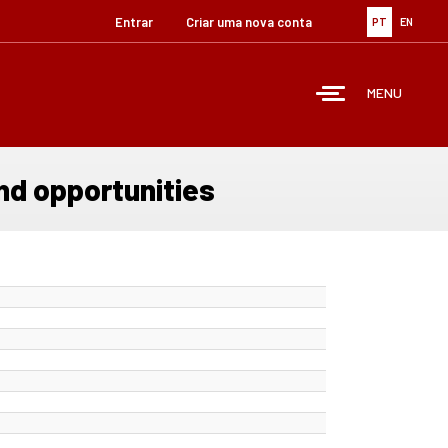
Entrar
Criar uma nova conta
PT
EN
MENU
nd opportunities