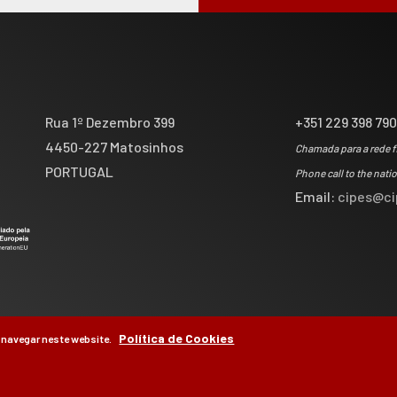
Rua 1º Dezembro 399
+351 229 398 79
4450-227 Matosinhos
Chamada para a rede f
PORTUGAL
Phone call to the nati
Email:
cipes@ci
Política de Cookies
 navegar neste website.
by
Brag, Design & Di