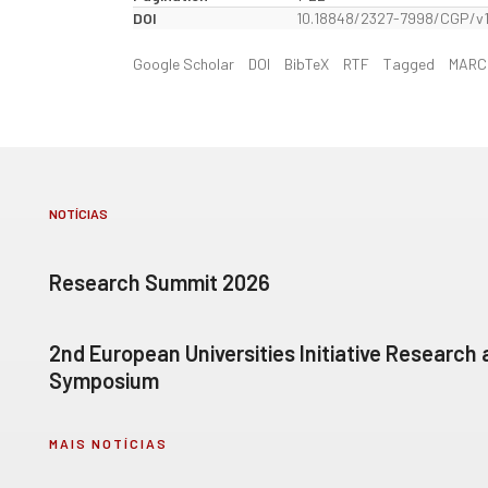
DOI
10.18848/2327-7998/CGP/v1
Google Scholar
DOI
BibTeX
RTF
Tagged
MARC
NOTÍCIAS
Research Summit 2026
2nd European Universities Initiative Research
Symposium
MAIS NOTÍCIAS