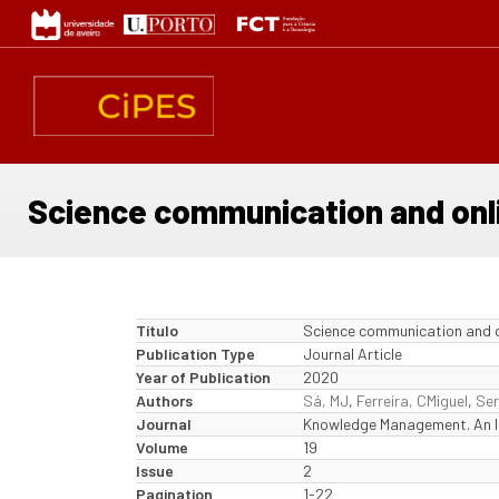
Passar
para
o
conteúdo
principal
Science communication and onli
Título
Science communication and o
Publication Type
Journal Article
Year of Publication
2020
Authors
Sá, MJ
,
Ferreira, CMiguel
,
Ser
Journal
Knowledge Management. An In
Volume
19
Issue
2
Pagination
1-22