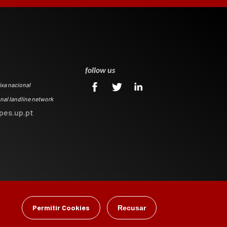
0
follow us
ixa nacional
onal landline network
pes.up.pt
Permitir Cookies
Recusar
gital