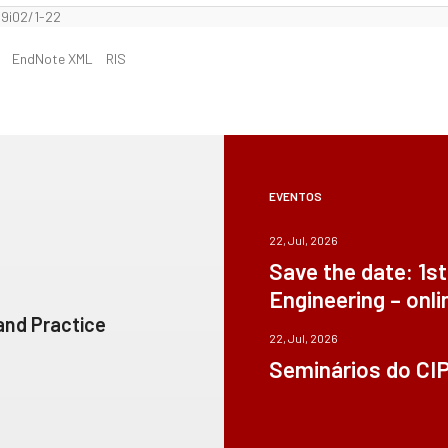
9i02/1-22
EndNote XML
RIS
EVENTOS
22, Jul, 2026
Save the date: 1s
Engineering – onli
 and Practice
22, Jul, 2026
Seminários do CI