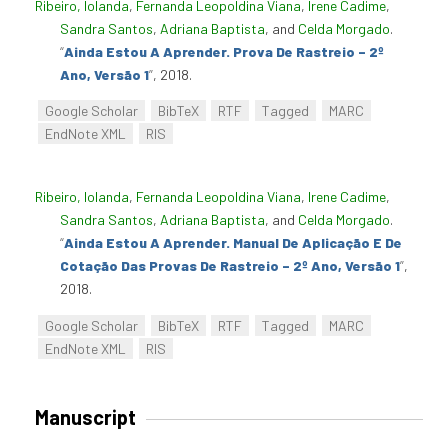
Ribeiro, Iolanda
,
Fernanda Leopoldina Viana
,
Irene Cadime
,
Sandra Santos
,
Adriana Baptista
, and
Celda Morgado
.
“
Ainda Estou A Aprender. Prova De Rastreio – 2º
Ano, Versão 1
”
, 2018.
Google Scholar
BibTeX
RTF
Tagged
MARC
EndNote XML
RIS
Ribeiro, Iolanda
,
Fernanda Leopoldina Viana
,
Irene Cadime
,
Sandra Santos
,
Adriana Baptista
, and
Celda Morgado
.
“
Ainda Estou A Aprender. Manual De Aplicação E De
Cotação Das Provas De Rastreio – 2º Ano, Versão 1
”
,
2018.
Google Scholar
BibTeX
RTF
Tagged
MARC
EndNote XML
RIS
Manuscript