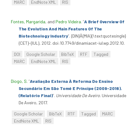
MARC
EndNote XML
RIS
Fontes, Margarida
, and
Pedro Videira
.
“
A Brief Overview Of
The Evolution And Main Features Of The
Biotechnology Industry
”
. {DIN}Â{MIA}{\textquotesingle}
{CET}-{IUL}, 2012. doi:10.7749/dinamiacet-iul.wp.2012.10.
DOI
Google Scholar
BibTeX
RTF
Tagged
MARC
EndNote XML
RIS
Diogo, S
.
“
Avaliação Externa À Reforma Do Ensino
Secundário Em São Tomé E Príncipe (2009-2016).
(Relatório Final)
”
.
Universidade De Aveiro
. Universidade
De Aveiro, 2017.
Google Scholar
BibTeX
RTF
Tagged
MARC
EndNote XML
RIS