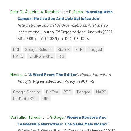
Dias, D.
,
Â. Leite
,
A. Ramires
, and
P. Bicho
.
“
Working With
Cancer: Motivation And Job Satisfaction
”
.
International Journal Of Organizational Analysis
25.
International Journal Of Organizational Analysis (2017):
662–686. doi:10.1108/ijoa-12-2016-1096.
DOI
Google Scholar
BibTeX
RTF
Tagged
MARC
EndNote XML
RIS
Neave, G
.
“
A Word From The Editor
”
.
Higher Education
Policy
9. Higher Education Policy (1996): 1-2.
Google Scholar
BibTeX
RTF
Tagged
MARC
EndNote XML
RIS
Carvalho, Teresa
, and
S Diogo
.
“
Women Rectors And
Leadership Narratives: The Same Male Norm?
”
.
Education Sciences
8, no. 2. Education Sciences (2018).