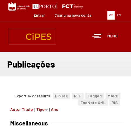
Passar
para
o
Entrar
Criar uma nova conta
PT
EN
conteúdo
principal
MENU
Publicações
Export 1427 results:
BibTeX
RTF
Tagged
MARC
EndNote XML
RIS
Autor
Título
[
Tipo
]
Ano
Miscellaneous