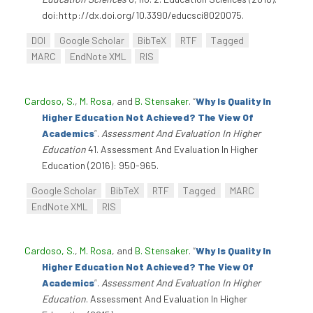
doi:http://dx.doi.org/10.3390/educsci8020075.
DOI
Google Scholar
BibTeX
RTF
Tagged
MARC
EndNote XML
RIS
Cardoso, S.
,
M. Rosa
, and
B. Stensaker
.
“
Why Is Quality In
Higher Education Not Achieved? The View Of
Academics
”
.
Assessment And Evaluation In Higher
Education
41. Assessment And Evaluation In Higher
Education (2016): 950-965.
Google Scholar
BibTeX
RTF
Tagged
MARC
EndNote XML
RIS
Cardoso, S.
,
M. Rosa
, and
B. Stensaker
.
“
Why Is Quality In
Higher Education Not Achieved? The View Of
Academics
”
.
Assessment And Evaluation In Higher
Education
. Assessment And Evaluation In Higher