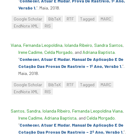
“
Conhecer, Atuar E Mudar. Prova De Rastreio, 1º Ano,
Versão 1.
”
. Maia, 2018.
Google Scholar
BibTeX
RTF
Tagged
MARC
EndNote XML
RIS
Viana, Fernanda Leopoldina
,
Iolanda Ribeiro
,
Sandra Santos
,
Irene Cadime
,
Celda Morgado
, and
Adriana Baptista
.
“
Conhecer, Atuar E Mudar. Manual De Aplicação E De
Cotação Das Provas De Rastreio – 1º Ano, Versão 1.
”
.
Maia, 2018.
Google Scholar
BibTeX
RTF
Tagged
MARC
EndNote XML
RIS
Santos, Sandra
,
Iolanda Ribeiro
,
Fernanda Leopoldina Viana
,
Irene Cadime
,
Adriana Baptista
, and
Celda Morgado
.
“
Conhecer, Atuar E Mudar. Manual De Aplicação E De
Cotação Das Provas De Rastreio – 2º Ano, Versão 1.
”
.