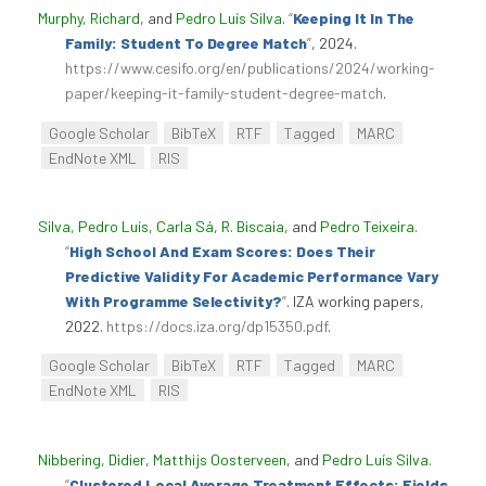
Murphy, Richard
, and
Pedro Luís Silva
.
“
Keeping It In The
Family: Student To Degree Match
”
, 2024.
https://www.cesifo.org/en/publications/2024/working-
paper/keeping-it-family-student-degree-match
.
Google Scholar
BibTeX
RTF
Tagged
MARC
EndNote XML
RIS
Silva, Pedro Luís
,
Carla Sá
,
R. Biscaia
, and
Pedro Teixeira
.
“
High School And Exam Scores: Does Their
Predictive Validity For Academic Performance Vary
With Programme Selectivity?
”
. IZA working papers,
2022.
https://docs.iza.org/dp15350.pdf
.
Google Scholar
BibTeX
RTF
Tagged
MARC
EndNote XML
RIS
Nibbering, Didier
,
Matthijs Oosterveen
, and
Pedro Luís Silva
.
“
Clustered Local Average Treatment Effects: Fields