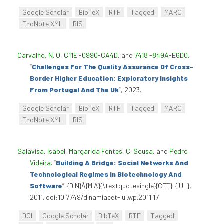
Google Scholar
BibTeX
RTF
Tagged
MARC
EndNote XML
RIS
Carvalho, N. O
,
C11E -0990-CA4D
, and
7418 -849A-E6D0
.
“
Challenges For The Quality Assurance Of Cross-
Border Higher Education: Exploratory Insights
From Portugal And The Uk
”
, 2023.
Google Scholar
BibTeX
RTF
Tagged
MARC
EndNote XML
RIS
Salavisa, Isabel
,
Margarida Fontes
,
C. Sousa
, and
Pedro
Videira
.
“
Building A Bridge: Social Networks And
Technological Regimes In Biotechnology And
Software
”
. {DIN}Â{MIA}{\textquotesingle}{CET}-{IUL},
2011. doi:10.7749/dinamiacet-iul.wp.2011.17.
DOI
Google Scholar
BibTeX
RTF
Tagged