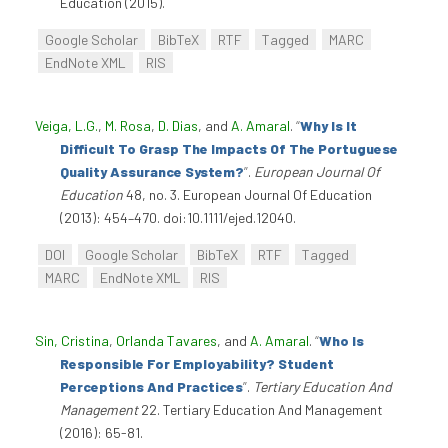
Education (2015).
Google Scholar
BibTeX
RTF
Tagged
MARC
EndNote XML
RIS
Veiga, L.G.
,
M. Rosa
,
D. Dias
, and
A. Amaral
.
“
Why Is It
Difficult To Grasp The Impacts Of The Portuguese
Quality Assurance System?
”
.
European Journal Of
Education
48, no. 3. European Journal Of Education
(2013): 454–470. doi:10.1111/ejed.12040.
DOI
Google Scholar
BibTeX
RTF
Tagged
MARC
EndNote XML
RIS
Sin, Cristina
,
Orlanda Tavares
, and
A. Amaral
.
“
Who Is
Responsible For Employability? Student
Perceptions And Practices
”
.
Tertiary Education And
Management
22. Tertiary Education And Management
(2016): 65-81.