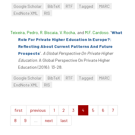
Google Scholar
BibTeX
RTF
Tagged
MARC
EndNote XML
RIS
Teixeira, Pedro
,
R. Biscaia
,
V. Rocha
, and
M.F. Cardoso
.
“
What
Role For Private Higher Education In Europe?:
Reflecting About Current Patterns And Future
Prospects
”
.
A Global Perspective On Private Higher
Education
. A Global Perspective On Private Higher
Education (2016): 13-28.
Google Scholar
BibTeX
RTF
Tagged
MARC
EndNote XML
RIS
first
previous
1
2
3
4
5
6
7
8
9
…
next
last