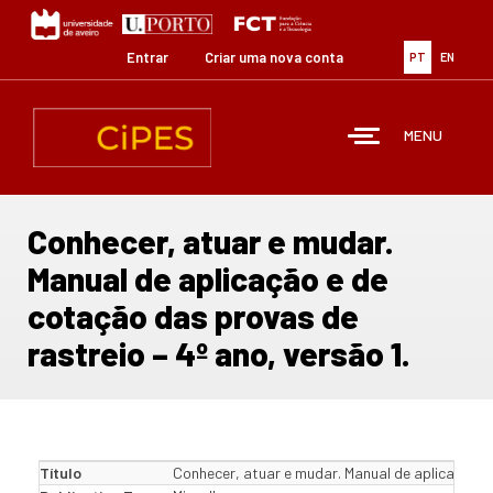
Passar
para
o
Entrar
Criar uma nova conta
PT
EN
conteúdo
principal
MENU
Conhecer, atuar e mudar.
Manual de aplicação e de
cotação das provas de
rastreio – 4º ano, versão 1.
Título
Conhecer, atuar e mudar. Manual de aplicação e 