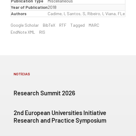
Publication Type
Miscellaneous
Year of Publication
2018
Authors
Cadime, I
,
Santos, S
,
Ribeiro, I
,
Viana, FLeopold
Google Scholar
BibTeX
RTF
Tagged
MARC
EndNote XML
RIS
NOTÍCIAS
Research Summit 2026
2nd European Universities Initiative
Research and Practice Symposium