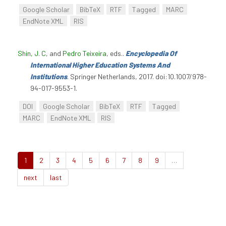
Google Scholar
BibTeX
RTF
Tagged
MARC
EndNote XML
RIS
Shin, J. C
, and
Pedro Teixeira
, eds.
.
Encyclopedia Of
International Higher Education Systems And
Institutions
. Springer Netherlands, 2017. doi:10.1007/978-
94-017-9553-1.
DOI
Google Scholar
BibTeX
RTF
Tagged
MARC
EndNote XML
RIS
1
2
3
4
5
6
7
8
9
…
next
last