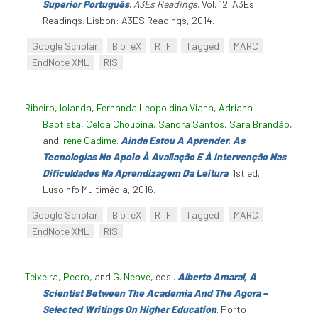
Superior Português
.
A3Es Readings
. Vol. 12. A3Es
Readings. Lisbon: A3ES Readings, 2014.
Google Scholar
BibTeX
RTF
Tagged
MARC
EndNote XML
RIS
Ribeiro, Iolanda
,
Fernanda Leopoldina Viana
,
Adriana
Baptista
,
Celda Choupina
,
Sandra Santos
,
Sara Brandão
,
and
Irene Cadime
.
Ainda Estou A Aprender. As
Tecnologias No Apoio À Avaliação E À Intervenção Nas
Dificuldades Na Aprendizagem Da Leitura
. 1st ed.
Lusoinfo Multimédia, 2016.
Google Scholar
BibTeX
RTF
Tagged
MARC
EndNote XML
RIS
Teixeira, Pedro
, and
G. Neave
, eds.
.
Alberto Amaral, A
Scientist Between The Academia And The Agora –
Selected Writings On Higher Education
. Porto: