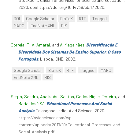
Stockport, Cheshire: Services for Science and Education,
2020. doi:https://doi.org/10.14738/eb.17.2020.
DOI
Google Scholar
BibTeX
RTF
Tagged
MARC
EndNote XML
RIS
Correia, F.
,
A. Amaral
, and
A. Magalhães
.
Diversificação E
Diversidade Dos Sistemas De Ensino Superior. O Caso
Português
. Lisboa: CNE, 2002.
Google Scholar
BibTeX
RTF
Tagged
MARC
EndNote XML
RIS
Serpa, Sandro
,
Ana Isabel Santos
,
Carlos Miguel Ferreira
, and
Maria José Sá
.
Educational Processes And Social
Analysis
. Telangana, India: Avid Science, 2020.
https://avidscience.com/wp-
content/uploads/2017/10/Educational-Processes-and-
Social-Analysis.pdf
.