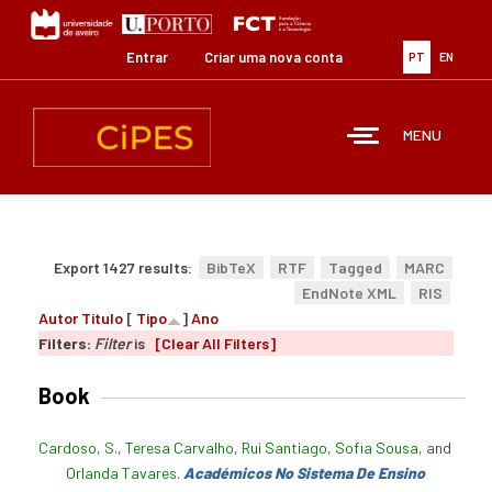
Passar
para
o
Entrar
Criar uma nova conta
PT
EN
conteúdo
principal
MENU
Export 1427 results:
BibTeX
RTF
Tagged
MARC
EndNote XML
RIS
Autor
Título
[
Tipo
]
Ano
Filters:
Filter
is
[Clear All Filters]
Book
Cardoso, S.
,
Teresa Carvalho
,
Rui Santiago
,
Sofia Sousa
, and
Orlanda Tavares
.
Académicos No Sistema De Ensino