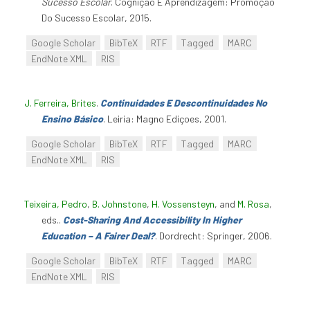
Sucesso Escolar
. Cognição E Aprendizagem: Promoção
Do Sucesso Escolar, 2015.
Google Scholar
BibTeX
RTF
Tagged
MARC
EndNote XML
RIS
J. Ferreira, Brites
.
Continuidades E Descontinuidades No
Ensino Básico
. Leiria: Magno Ediçoes, 2001.
Google Scholar
BibTeX
RTF
Tagged
MARC
EndNote XML
RIS
Teixeira, Pedro
,
B. Johnstone
,
H. Vossensteyn
, and
M. Rosa
,
eds.
.
Cost-Sharing And Accessibility In Higher
Education – A Fairer Deal?
. Dordrecht: Springer, 2006.
Google Scholar
BibTeX
RTF
Tagged
MARC
EndNote XML
RIS