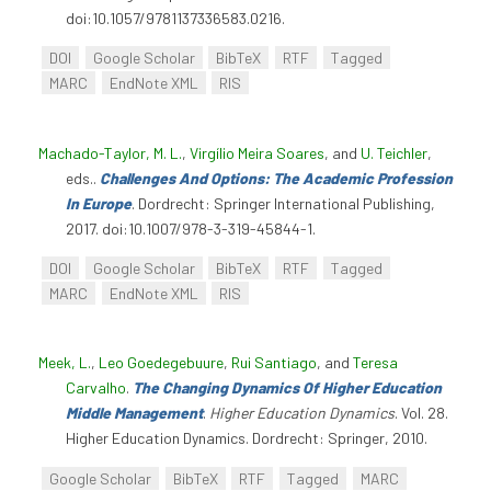
doi:10.1057/9781137336583.0216.
DOI
Google Scholar
BibTeX
RTF
Tagged
MARC
EndNote XML
RIS
Machado-Taylor, M. L.
,
Virgílio Meira Soares
, and
U. Teichler
,
eds.
.
Challenges And Options: The Academic Profession
In Europe
. Dordrecht: Springer International Publishing,
2017. doi:10.1007/978-3-319-45844-1.
DOI
Google Scholar
BibTeX
RTF
Tagged
MARC
EndNote XML
RIS
Meek, L.
,
Leo Goedegebuure
,
Rui Santiago
, and
Teresa
Carvalho
.
The Changing Dynamics Of Higher Education
Middle Management
.
Higher Education Dynamics
. Vol. 28.
Higher Education Dynamics. Dordrecht: Springer, 2010.
Google Scholar
BibTeX
RTF
Tagged
MARC