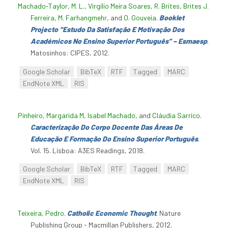
Machado-Taylor, M. L.
,
Virgílio Meira Soares
,
R. Brites
,
Brites J.
Ferreira
,
M. Farhangmehr
, and
O. Gouveia
.
Booklet
Projecto “Estudo Da Satisfação E Motivação Dos
Académicos No Ensino Superior Português” – Esmaesp
.
Matosinhos: CIPES, 2012.
Google Scholar
BibTeX
RTF
Tagged
MARC
EndNote XML
RIS
Pinheiro, Margarida M
,
Isabel Machado
, and
Cláudia Sarrico
.
Caracterização Do Corpo Docente Das Áreas De
Educação E Formação Do Ensino Superior Português
.
Vol. 15. Lisboa: A3ES Readings, 2018.
Google Scholar
BibTeX
RTF
Tagged
MARC
EndNote XML
RIS
Teixeira, Pedro
.
Catholic Economic Thought
. Nature
Publishing Group - Macmillan Publishers, 2012.