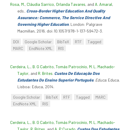
Rosa, M.
,
Cláudia Sarrico
,
Orlanda Tavares
, and
A. Amaral
,
eds.
.
Cross-Border Higher Education And Quality
Assurance: Commerce, The Service Directive And
Governing Higher Education
. London: Palgrave
Macmillan, 2016. doi:10.1057/978-1-137-59472-3.
DOI
Google Scholar
BibTeX
RTF
Tagged
MARC
EndNote XML
RIS
Cerdeira, L.
,
B. G Cabrito
,
Tomás Patrocínio
,
M. L. Machado-
Taylor
, and
R. Brites
.
Custos De Educação Dos
Estudantes Do Ensino Superior Português
.
Educa
. Educa.
Lisboa: Educa, 2014.
Google Scholar
BibTeX
RTF
Tagged
MARC
EndNote XML
RIS
Cerdeira, L.
,
B. G Cabrito
,
Tomás Patrocínio
,
M. L. Machado-
Taylor
,
R. Brites
, and
A. P Curado
.
Custos Dos Estudantes