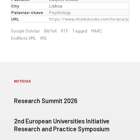
City
Lisboa
Palavras-chave
Psychology
URL
https://www.chiadobooks.com/livraria/psicol
Google Scholar
BibTeX
RTF
Tagged
MARC
EndNote XML
RIS
NOTÍCIAS
Research Summit 2026
2nd European Universities Initiative
Research and Practice Symposium