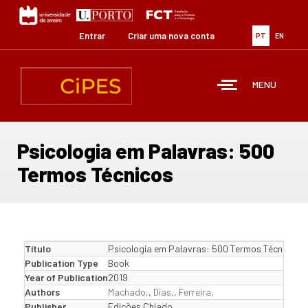
Passar
para
o
Entrar
Criar uma nova conta
PT
EN
conteúdo
principal
MENU
Psicologia em Palavras: 500
Termos Técnicos
Título
Psicologia em Palavras: 500 Termos Técnicos
Publication Type
Book
Year of Publication
2019
Authors
Machado,
,
Dias,
,
Ferreira,
Publisher
Edições Chiado