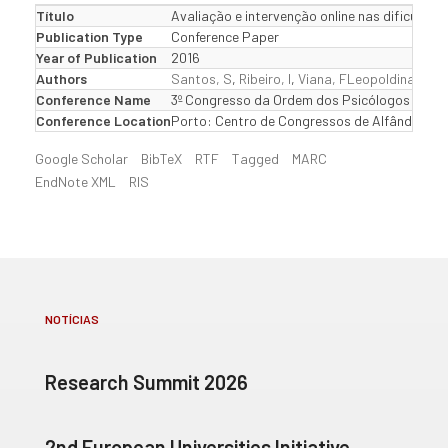
Título
Avaliação e intervenção online nas dificuld
Publication Type
Conference Paper
Year of Publication
2016
Authors
Santos, S
,
Ribeiro, I
,
Viana, FLeopoldina
,
Bapt
Conference Name
3º Congresso da Ordem dos Psicólogos
Conference Location
Porto: Centro de Congressos de Alfândega d
Google Scholar
BibTeX
RTF
Tagged
MARC
EndNote XML
RIS
NOTÍCIAS
Research Summit 2026
2nd European Universities Initiative