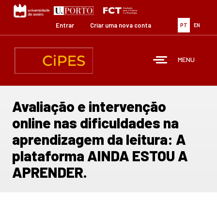
Passar
para
o
Entrar
Criar uma nova conta
PT
EN
conteúdo
principal
MENU
Avaliação e intervenção
online nas dificuldades na
aprendizagem da leitura: A
plataforma AINDA ESTOU A
APRENDER.