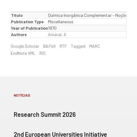
Título
Química Inorgânica Complementar – Noções Elem
Publication Type
Miscellaneous
Year of Publication
1970
Authors
Amaral, A
Google Scholar
BibTeX
RTF
Tagged
MARC
EndNote XML
RIS
NOTÍCIAS
Research Summit 2026
2nd European Universities Initiative