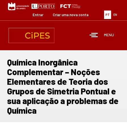
Passar
para
o
Entrar
Criar uma nova conta
PT
EN
conteúdo
principal
MENU
Química Inorgânica
Complementar – Noções
Elementares de Teoria dos
Grupos de Simetria Pontual e
sua aplicação a problemas de
Química