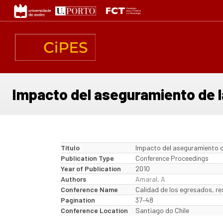
Passar
para
o
conteúdo
principal
Impacto del aseguramiento de la
Título
Impacto del aseguramiento de
Publication Type
Conference Proceedings
Year of Publication
2010
Authors
Amaral, A
Conference Name
Calidad de los egresados, res
Pagination
37–48
Conference Location
Santiago do Chile