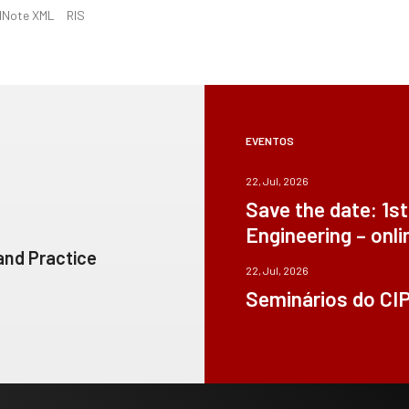
dNote XML
RIS
EVENTOS
22, Jul, 2026
Save the date: 1s
Engineering – onli
 and Practice
22, Jul, 2026
Seminários do CI