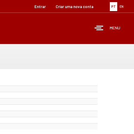
Entrar
Criar uma nova conta
PT
EN
MENU