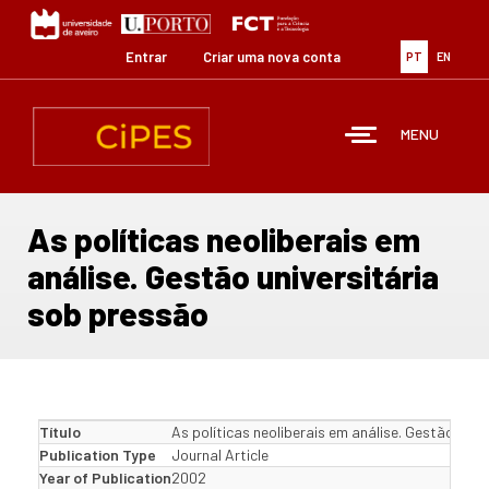
Passar
para
o
Entrar
Criar uma nova conta
PT
EN
conteúdo
principal
MENU
As políticas neoliberais em
análise. Gestão universitária
sob pressão
Título
As políticas neoliberais em análise. Gestão univ
Publication Type
Journal Article
Year of Publication
2002