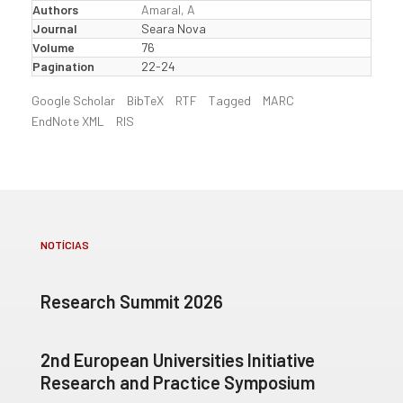
Authors
Amaral, A
Journal
Seara Nova
Volume
76
Pagination
22-24
Google Scholar
BibTeX
RTF
Tagged
MARC
EndNote XML
RIS
NOTÍCIAS
Research Summit 2026
2nd European Universities Initiative
Research and Practice Symposium