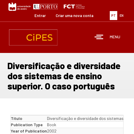
Passar
para
o
Entrar
Criar uma nova conta
PT
EN
conteúdo
principal
MENU
Diversificação e diversidade
dos sistemas de ensino
superior. O caso português
Título
Diversificação e diversidade dos sistemas de e
Publication Type
Book
Year of Publication
2002