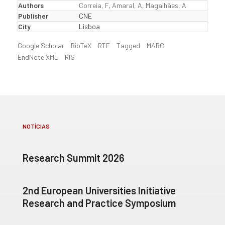
Authors
Correia, F
,
Amaral, A
,
Magalhães, A
Publisher
CNE
City
Lisboa
Google Scholar
BibTeX
RTF
Tagged
MARC
EndNote XML
RIS
NOTÍCIAS
Research Summit 2026
2nd European Universities Initiative
Research and Practice Symposium