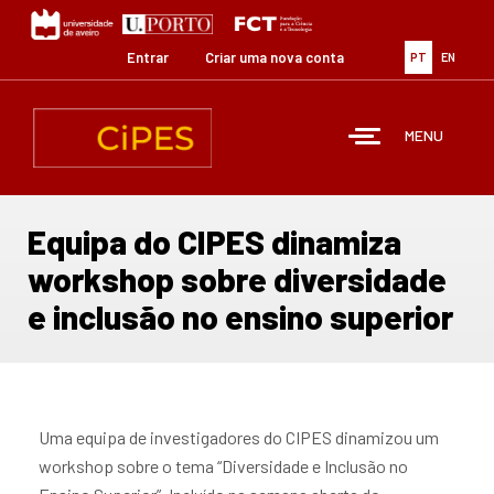
Passar
para
o
Entrar
Criar uma nova conta
PT
EN
conteúdo
principal
MENU
Equipa do CIPES dinamiza
workshop sobre diversidade
e inclusão no ensino superior
Uma equipa de investigadores do CIPES dinamizou um
workshop sobre o tema “Diversidade e Inclusão no