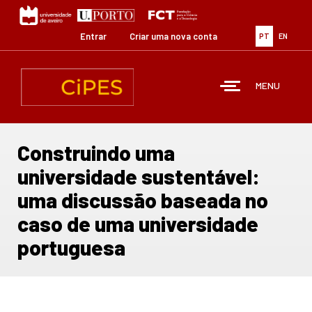
Passar
para
o
Entrar
Criar uma nova conta
PT
EN
conteúdo
principal
MENU
Construindo uma
universidade sustentável:
uma discussão baseada no
caso de uma universidade
portuguesa