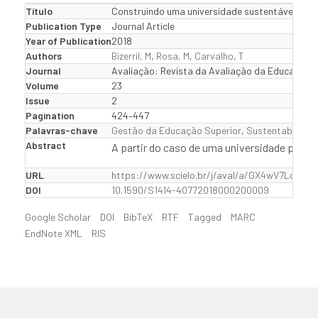
Título
Construindo uma universidade sustentável: um
Publication Type
Journal Article
Year of Publication
2018
Authors
Bizerril, M
,
Rosa, M
,
Carvalho, T
Journal
Avaliação: Revista da Avaliação da Educação S
Volume
23
Issue
2
Pagination
424–447
Palavras-chave
Gestão da Educação Superior
,
Sustentabilidad
Abstract
A partir do caso de uma universidade portu
URL
https://www.scielo.br/j/aval/a/GX4wV7LqXcg
DOI
10.1590/S1414-40772018000200009
Google Scholar
DOI
BibTeX
RTF
Tagged
MARC
EndNote XML
RIS