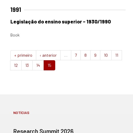
1991
Legislação do ensino superior – 1930/1990
Book
« primeiro
‹ anterior
…
7
8
9
10
11
12
13
14
15
NOTÍCIAS
Research Summit 2026