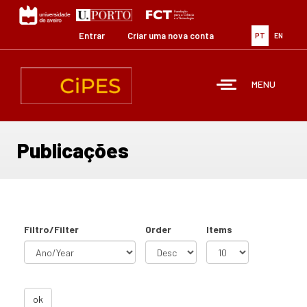
Passar
para
o
Entrar
Criar uma nova conta
PT
EN
conteúdo
principal
MENU
Publicações
Filtro/Filter
Order
Items
ok