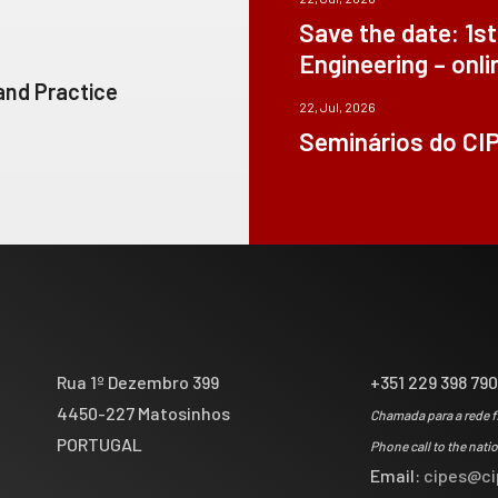
Save the date: 1s
Engineering – onli
 and Practice
22, Jul, 2026
Seminários do CI
Rua 1º Dezembro 399
+351 229 398 79
4450-227 Matosinhos
Chamada para a rede f
PORTUGAL
Phone call to the nati
Email:
cipes@ci