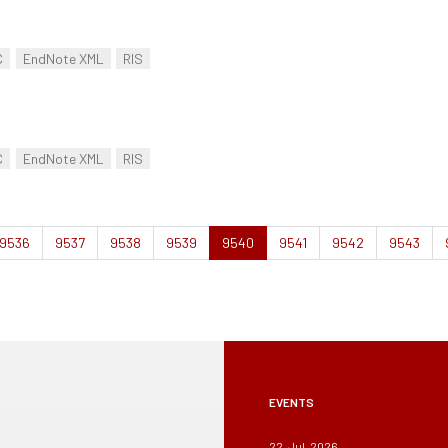
C
EndNote XML
RIS
C
EndNote XML
RIS
9536
9537
9538
9539
9540
9541
9542
9543
EVENTS
22, Jul, 2026