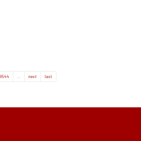
9544
…
next
last