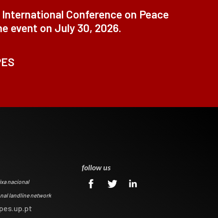
t International Conference on Peace
ne event on July 30, 2026.
PES
0
follow us
ixa nacional
onal landline network
pes.up.pt