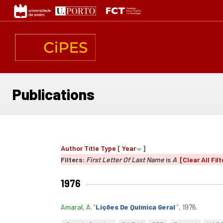
Skip
to
main
content
Publications
Author
Title
Type
[
Year
]
Filters:
First Letter Of Last Name
is
A
[Clear All Filt
1976
Amaral, A
.
“
Lições De Química Geral
”
, 1976.