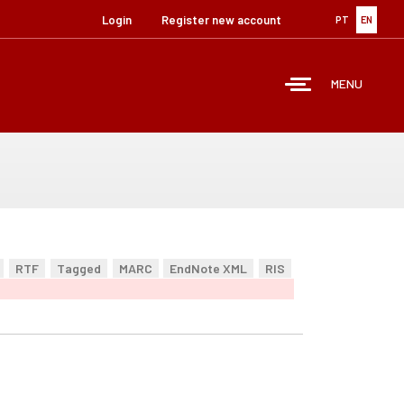
Login
Register new account
PT
EN
MENU
RTF
Tagged
MARC
EndNote XML
RIS