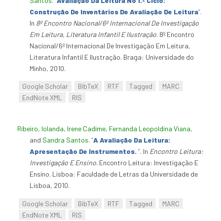
Santos
.
“
Avaliação Da Leitura No 1.º Ciclo:
Construção De Inventários De Avaliação De Leitura
”
.
In
8º Encontro Nacional/6º Internacional De Investigação
Em Leitura, Literatura Infantil E Ilustração
. 8º Encontro
Nacional/6º Internacional De Investigação Em Leitura,
Literatura Infantil E Ilustração. Braga: Universidade do
Minho, 2010.
Google Scholar
BibTeX
RTF
Tagged
MARC
EndNote XML
RIS
Ribeiro, Iolanda
,
Irene Cadime
,
Fernanda Leopoldina Viana
,
and
Sandra Santos
.
“
A Avaliação Da Leitura:
Apresentação De Instrumentos.
”
. In
Encontro Leitura:
Investigação E Ensino
. Encontro Leitura: Investigação E
Ensino. Lisboa: Faculdade de Letras da Universidade de
Lisboa, 2010.
Google Scholar
BibTeX
RTF
Tagged
MARC
EndNote XML
RIS