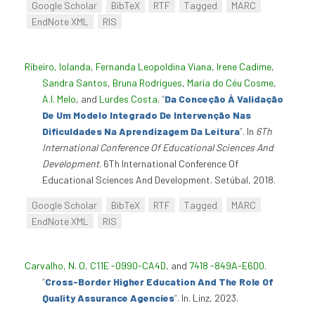
Google Scholar
BibTeX
RTF
Tagged
MARC
EndNote XML
RIS
Ribeiro, Iolanda
,
Fernanda Leopoldina Viana
,
Irene Cadime
,
Sandra Santos
,
Bruna Rodrigues
,
Maria do Céu Cosme
,
A.I. Melo
, and
Lurdes Costa
.
“
Da Conceção À Validação
De Um Modelo Integrado De Intervenção Nas
Dificuldades Na Aprendizagem Da Leitura
”
. In
6Th
International Conference Of Educational Sciences And
Development
. 6Th International Conference Of
Educational Sciences And Development. Setúbal, 2018.
Google Scholar
BibTeX
RTF
Tagged
MARC
EndNote XML
RIS
Carvalho, N. O
,
C11E -0990-CA4D
, and
7418 -849A-E6D0
.
“
Cross-Border Higher Education And The Role Of
Quality Assurance Agencies
”
. In. Linz, 2023.