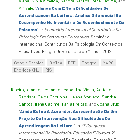
Viana
,
Sílvia Almeida
,
Sandra Santos
,
Irene Cadime
, and
AP Vale
.
“
Alunos Com E Sem Dificuldades De
Aprendizagem Da Leitura: Análise Diferencial Do
Desempenho No Inventário De Reconhecimento De
Palavras
”
. In
Seminário Internacional Contributos Da
Psicologia Em Contextos Educativos
. Seminário
Internacional Contributos Da Psicologia Em Contextos
Educativos. Braga: Universidade do Minho. , 2012.
Google Scholar
BibTeX
RTF
Tagged
MARC
EndNote XML
RIS
Ribeiro, Iolanda
,
Fernanda Leopoldina Viana
,
Adriana
Baptista
,
Celda Choupina
,
Helena Azevedo
,
Sandra
Santos
,
Irene Cadime
,
Tânia Freitas
, and
Joana Cruz
.
“
Ainda Estou A Aprender. Apresentação De Um
Projeto De Intervenção Nas Dificuldades De
Aprendizagem Da Leitura.
”
. In
2º Congresso
Internacional De Psicologia, Educação E Cultura
. 2º
Congresso Internacional De Psicologia, Educação E