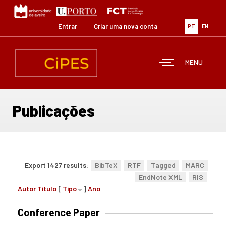
Passar
para
o
Entrar
Criar uma nova conta
PT
EN
conteúdo
principal
MENU
Publicações
Export 1427 results:
BibTeX
RTF
Tagged
MARC
EndNote XML
RIS
Autor
Título
[
Tipo
]
Ano
Conference Paper