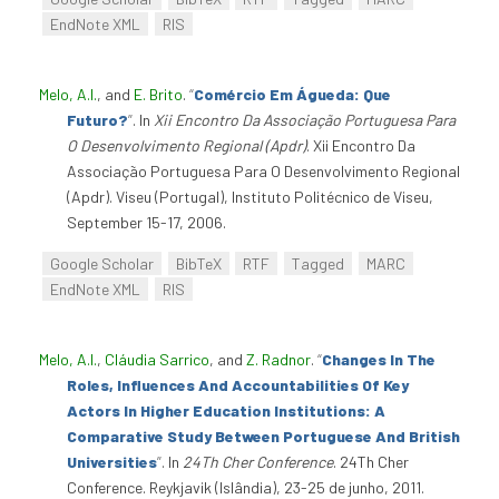
EndNote XML
RIS
Melo, A.I.
, and
E. Brito
.
“
Comércio Em Águeda: Que
Futuro?
”
. In
Xii Encontro Da Associação Portuguesa Para
O Desenvolvimento Regional (Apdr)
. Xii Encontro Da
Associação Portuguesa Para O Desenvolvimento Regional
(Apdr). Viseu (Portugal), Instituto Politécnico de Viseu,
September 15-17, 2006.
Google Scholar
BibTeX
RTF
Tagged
MARC
EndNote XML
RIS
Melo, A.I.
,
Cláudia Sarrico
, and
Z. Radnor
.
“
Changes In The
Roles, Influences And Accountabilities Of Key
Actors In Higher Education Institutions: A
Comparative Study Between Portuguese And British
Universities
”
. In
24Th Cher Conference
. 24Th Cher
Conference. Reykjavik (Islândia), 23-25 de junho, 2011.