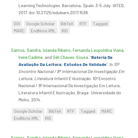
Learning Technologies. Barcelona, Spain. 3-5 July: IATED,
2017. doi:10.21125/edulearn.2017.1538.
DOI
Google Scholar
BibTeX
RTF
Tagged
MARC
EndNote XML
RIS
Santos, Sandra
,
Iolanda Ribeiro
,
Fernanda Leopoldina Viana
,
Irene Cadime
, and
Séli Chaves-Sousa
.
“
Bateria De
Avaliação Da Leitura: Estudos De Validade
”
. In
10º
Encontro Nacional / 8º Internacional De Investigação Em
Leitura, Literatura Infantil E Ilustração
. 10º Encontro
Nacional / 8º Internacional De Investigação Em Leitura,
Literatura Infantil E Ilustração. Braga: Universidade do
Minho, 2014.
Google Scholar
BibTeX
RTF
Tagged
MARC
EndNote XML
RIS
Santos, Sandra
,
Iolanda Ribeiro
,
Fernanda Leopoldina Viana
,