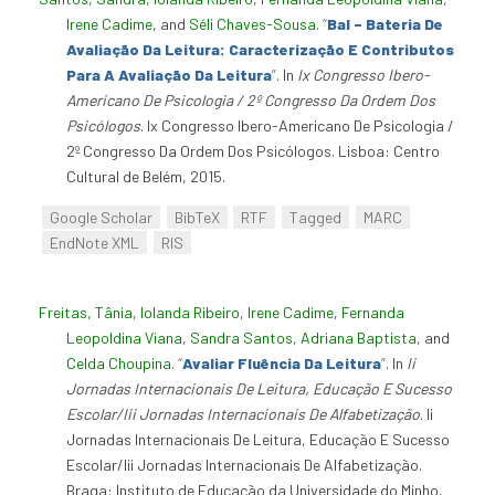
Irene Cadime
, and
Séli Chaves-Sousa
.
“
Bal – Bateria De
Avaliação Da Leitura: Caracterização E Contributos
Para A Avaliação Da Leitura
”
. In
Ix Congresso Ibero-
Americano De Psicologia / 2º Congresso Da Ordem Dos
Psicólogos
. Ix Congresso Ibero-Americano De Psicologia /
2º Congresso Da Ordem Dos Psicólogos. Lisboa: Centro
Cultural de Belém, 2015.
Google Scholar
BibTeX
RTF
Tagged
MARC
EndNote XML
RIS
Freitas, Tânia
,
Iolanda Ribeiro
,
Irene Cadime
,
Fernanda
Leopoldina Viana
,
Sandra Santos
,
Adriana Baptista
, and
Celda Choupina
.
“
Avaliar Fluência Da Leitura
”
. In
Ii
Jornadas Internacionais De Leitura, Educação E Sucesso
Escolar/Iii Jornadas Internacionais De Alfabetização
. Ii
Jornadas Internacionais De Leitura, Educação E Sucesso
Escolar/Iii Jornadas Internacionais De Alfabetização.
Braga: Instituto de Educação da Universidade do Minho,