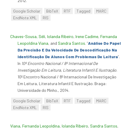
2012.
Google Scholar
BibTeX
RTF
Tagged
MARC
EndNote XML
RIS
Chaves-Sousa, Séli
,
Iolanda Ribeiro
,
Irene Cadime
,
Fernanda
Leopoldina Viana
, and
Sandra Santos
.
“
Análise Do Papel
Da Precisão E Da Velocidade De Descodificação Na
Identificação De Alunos Com Problemas De Leitura
”
.
In
10º Encontro Nacional / 8º Internacional De
Investigação Em Leitura, Literatura Infantil E Ilustração
.
10º Encontro Nacional / 8º Internacional De Investigação
Em Leitura, Literatura Infantil E Ilustração. Braga:
Universidade do Minho., 2014.
Google Scholar
BibTeX
RTF
Tagged
MARC
EndNote XML
RIS
Viana, Fernanda Leopoldina
,
Iolanda Ribeiro
,
Sandra Santos
,