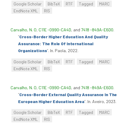
Google Scholar
BibTeX
RTF
Tagged
MARC
EndNote XML
RIS
Carvalho, N. O
,
C11E -0990-CA4D
, and
7418 -849A-E6D0
.
“
Cross-Border Higher Education And Quality
Assurance: The Role Of International
Organizations
”
. In. Paola, 2022.
Google Scholar
BibTeX
RTF
Tagged
MARC
EndNote XML
RIS
Carvalho, N. O
,
C11E -0990-CA4D
, and
7418 -849A-E6D0
.
“
Cross-Border External Quality Assurance In The
European Higher Education Area
”
. In. Aveiro, 2023.
Google Scholar
BibTeX
RTF
Tagged
MARC
EndNote XML
RIS