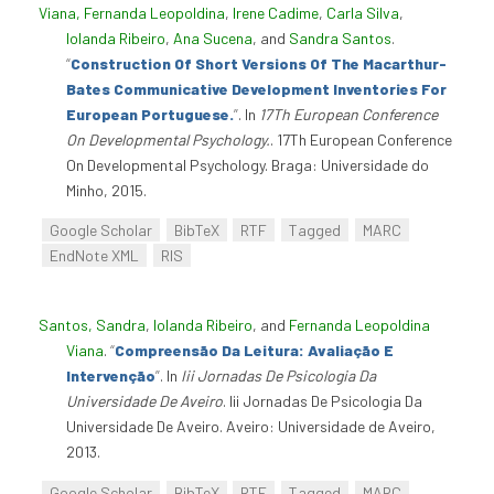
Viana, Fernanda Leopoldina
,
Irene Cadime
,
Carla Silva
,
Iolanda Ribeiro
,
Ana Sucena
, and
Sandra Santos
.
“
Construction Of Short Versions Of The Macarthur-
Bates Communicative Development Inventories For
European Portuguese.
”
. In
17Th European Conference
On Developmental Psychology.
. 17Th European Conference
On Developmental Psychology. Braga: Universidade do
Minho, 2015.
Google Scholar
BibTeX
RTF
Tagged
MARC
EndNote XML
RIS
Santos, Sandra
,
Iolanda Ribeiro
, and
Fernanda Leopoldina
Viana
.
“
Compreensão Da Leitura: Avaliação E
Intervenção
”
. In
Iii Jornadas De Psicologia Da
Universidade De Aveiro
. Iii Jornadas De Psicologia Da
Universidade De Aveiro. Aveiro: Universidade de Aveiro,
2013.
Google Scholar
BibTeX
RTF
Tagged
MARC