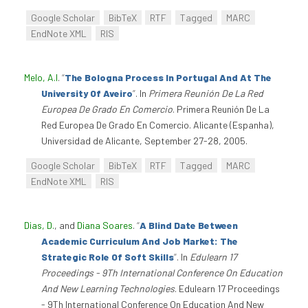
Google Scholar
BibTeX
RTF
Tagged
MARC
EndNote XML
RIS
Melo, A.I
.
“
The Bologna Process In Portugal And At The
University Of Aveiro
”
. In
Primera Reunión De La Red
Europea De Grado En Comercio
. Primera Reunión De La
Red Europea De Grado En Comercio. Alicante (Espanha),
Universidad de Alicante, September 27-28, 2005.
Google Scholar
BibTeX
RTF
Tagged
MARC
EndNote XML
RIS
Dias, D.
, and
Diana Soares
.
“
A Blind Date Between
Academic Curriculum And Job Market: The
Strategic Role Of Soft Skills
”
. In
Edulearn 17
Proceedings - 9Th International Conference On Education
And New Learning Technologies
. Edulearn 17 Proceedings
- 9Th International Conference On Education And New