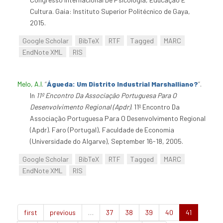
Cultura. Gaia: Instituto Superior Politécnico de Gaya,
2015.
Google Scholar
BibTeX
RTF
Tagged
MARC
EndNote XML
RIS
Melo, A.I
.
“
Águeda: Um Distrito Industrial Marshalliano?
”
.
In
11º Encontro Da Associação Portuguesa Para O
Desenvolvimento Regional (Apdr)
. 11º Encontro Da
Associação Portuguesa Para O Desenvolvimento Regional
(Apdr). Faro (Portugal), Faculdade de Economia
(Universidade do Algarve), September 16-18, 2005.
Google Scholar
BibTeX
RTF
Tagged
MARC
EndNote XML
RIS
first
previous
…
37
38
39
40
41