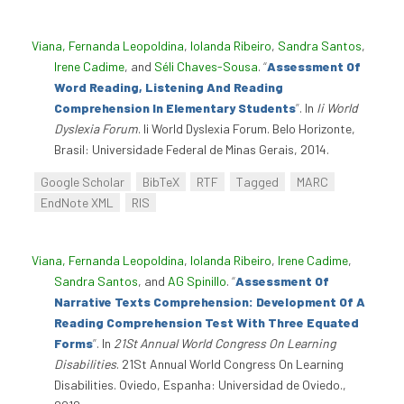
Viana, Fernanda Leopoldina
,
Iolanda Ribeiro
,
Sandra Santos
,
Irene Cadime
, and
Séli Chaves-Sousa
.
“
Assessment Of
Word Reading, Listening And Reading
Comprehension In Elementary Students
”
. In
Ii World
Dyslexia Forum
. Ii World Dyslexia Forum. Belo Horizonte,
Brasil: Universidade Federal de Minas Gerais, 2014.
Google Scholar
BibTeX
RTF
Tagged
MARC
EndNote XML
RIS
Viana, Fernanda Leopoldina
,
Iolanda Ribeiro
,
Irene Cadime
,
Sandra Santos
, and
AG Spinillo
.
“
Assessment Of
Narrative Texts Comprehension: Development Of A
Reading Comprehension Test With Three Equated
Forms
”
. In
21St Annual World Congress On Learning
Disabilities
. 21St Annual World Congress On Learning
Disabilities. Oviedo, Espanha: Universidad de Oviedo.,