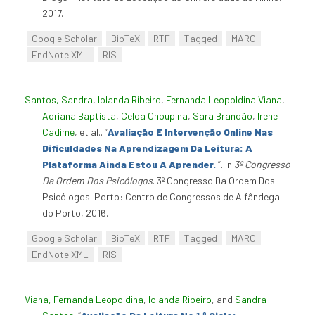
2017.
Google Scholar
BibTeX
RTF
Tagged
MARC
EndNote XML
RIS
Santos, Sandra
,
Iolanda Ribeiro
,
Fernanda Leopoldina Viana
,
Adriana Baptista
,
Celda Choupina
,
Sara Brandão
,
Irene
Cadime
, et al.
.
“
Avaliação E Intervenção Online Nas
Dificuldades Na Aprendizagem Da Leitura: A
Plataforma Ainda Estou A Aprender.
”
. In
3º Congresso
Da Ordem Dos Psicólogos
. 3º Congresso Da Ordem Dos
Psicólogos. Porto: Centro de Congressos de Alfândega
do Porto, 2016.
Google Scholar
BibTeX
RTF
Tagged
MARC
EndNote XML
RIS
Viana, Fernanda Leopoldina
,
Iolanda Ribeiro
, and
Sandra