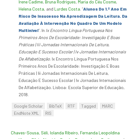
Irene Cadime
,
Bruna Rodrigues
,
Maria do Céu Cosme
,
Helena Costa
, and
Lurdes Costa
.
“
Alunos Do 1.º Ano Em
Risco De Insucesso Na Aprendizagem Da Leitura. Da
Avaliação À Intervenção No Quadro De Um Modelo
Multinível
”
. In
Ix Encontro Língua Portuguesa Nos
Primeiros Anos De Escolaridade: Investigação E Boas
Práticas | Iii Jornadas Internacionais De Leitura,
Educação E Sucesso Escolar | Iv Jornadas Internacionais
De Alfabetização
. Ix Encontro Língua Portuguesa Nos
Primeiros Anos De Escolaridade: Investigação E Boas
Práticas | Iii Jornadas Internacionais De Leitura,
Educação E Sucesso Escolar | Iv Jornadas Internacionais
De Alfabetização. Lisboa: Escola Superior de Educação,
2018.
Google Scholar
BibTeX
RTF
Tagged
MARC
EndNote XML
RIS
Chaves-Sousa, Séli
,
Iolanda Ribeiro
,
Fernanda Leopoldina