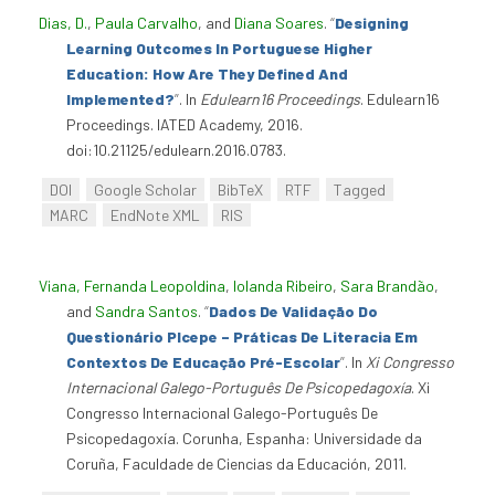
Dias, D.
,
Paula Carvalho
, and
Diana Soares
.
“
Designing
Learning Outcomes In Portuguese Higher
Education: How Are They Defined And
Implemented?
”
. In
Edulearn16 Proceedings
. Edulearn16
Proceedings. IATED Academy, 2016.
doi:10.21125/edulearn.2016.0783.
DOI
Google Scholar
BibTeX
RTF
Tagged
MARC
EndNote XML
RIS
Viana, Fernanda Leopoldina
,
Iolanda Ribeiro
,
Sara Brandão
,
and
Sandra Santos
.
“
Dados De Validação Do
Questionário Plcepe – Práticas De Literacia Em
Contextos De Educação Pré-Escolar
”
. In
Xi Congresso
Internacional Galego-Português De Psicopedagoxía
. Xi
Congresso Internacional Galego-Português De
Psicopedagoxía. Corunha, Espanha: Universidade da
Coruña, Faculdade de Ciencias da Educación, 2011.