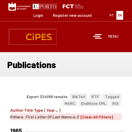
Skip
to
main
Login
Register new account
PT
EN
content
MENU
Publications
Export 324156 results:
BibTeX
RTF
Tagged
MARC
EndNote XML
RIS
Author
Title
Type
[
Year
]
Filters:
First Letter Of Last Name
is
S
[Clear All Filters]
1965