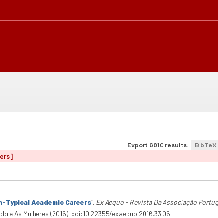
Export 6810 results:
BibTeX
ters]
n-Typical Academic Careers
”
.
Ex Aequo - Revista Da Associação Portu
bre As Mulheres (2016). doi:10.22355/exaequo.2016.33.06.