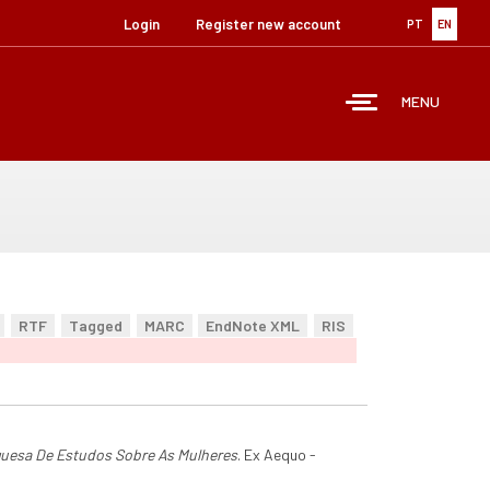
Login
Register new account
PT
EN
MENU
RTF
Tagged
MARC
EndNote XML
RIS
guesa De Estudos Sobre As Mulheres
. Ex Aequo -