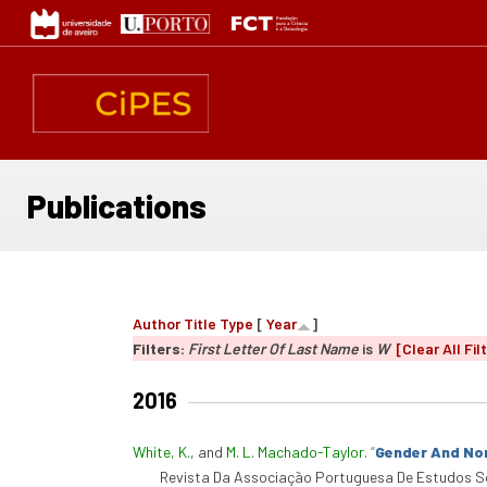
Skip
to
main
content
Publications
Author
Title
Type
[
Year
]
Filters:
First Letter Of Last Name
is
W
[Clear All Fil
2016
White, K.
, and
M. L. Machado-Taylor
.
“
Gender And No
Revista Da Associação Portuguesa De Estudos So