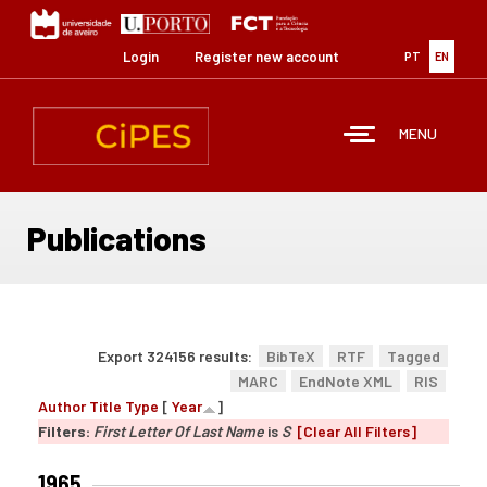
Skip
to
main
Login
Register new account
PT
EN
content
MENU
Publications
Export 324156 results:
BibTeX
RTF
Tagged
MARC
EndNote XML
RIS
Author
Title
Type
[
Year
]
Filters:
First Letter Of Last Name
is
S
[Clear All Filters]
1965