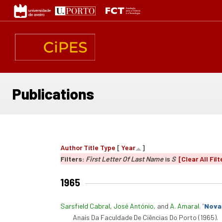
Skip
to
main
content
Publications
Author
Title
Type
[
Year
]
Filters:
First Letter Of Last Name
is
S
[Clear All Filt
1965
Sarsfield Cabral, José António
, and
A. Amaral
.
“
Nova 
Anais Da Faculdade De Ciências Do Porto (1965).