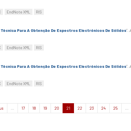
C
EndNote XML
RIS
Técnica Para A Obtenção De Espectros Electrónicos De Sólidos
”
.
C
EndNote XML
RIS
Técnica Para A Obtenção De Espectros Electrónicos De Sólidos
”
.
C
EndNote XML
RIS
us
…
17
18
19
20
21
22
23
24
25
…