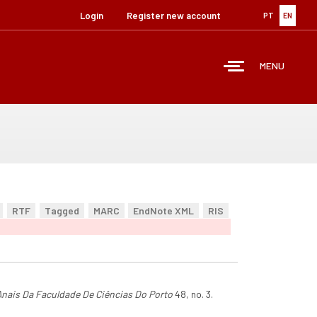
Login
Register new account
PT
EN
MENU
RTF
Tagged
MARC
EndNote XML
RIS
Anais Da Faculdade De Ciências Do Porto
48, no. 3.