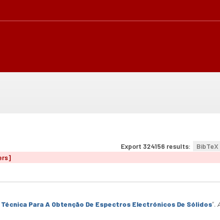
Export 324156 results:
BibTeX
ers]
Técnica Para A Obtenção De Espectros Electrónicos De Sólidos
”
.