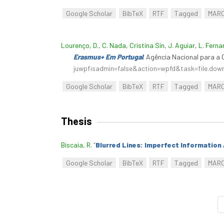
Google Scholar
BibTeX
RTF
Tagged
MAR
Lourenço, D.
,
C. Nada
,
Cristina Sin
,
J. Aguiar
,
L. Fern
Erasmus+ Em Portugal
. Agência Nacional para 
juwpfisadmin=false&action=wpfd&task=file.do
Google Scholar
BibTeX
RTF
Tagged
MAR
Thesis
Biscaia, R
.
“
Blurred Lines: Imperfect Information 
Google Scholar
BibTeX
RTF
Tagged
MAR