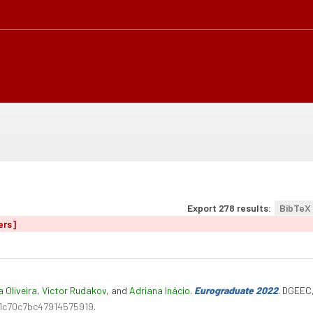
Export 278 results:
BibTeX
ers]
 Oliveira
,
Victor Rudakov
, and
Adriana Inácio
.
Eurograduate 2022
. DGEEC
21c70c7bc47914575919
.