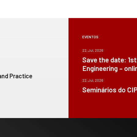
EVENTOS
22, Jul, 2026
Save the date: 1s
Engineering – onli
 and Practice
22, Jul, 2026
Seminários do CI