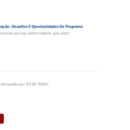
mação: Desafios E Oportunidades Do Programa
smusmais.pt/wp-admin/admin-ajax.php?
hdl.handle.net/10216/70824
.