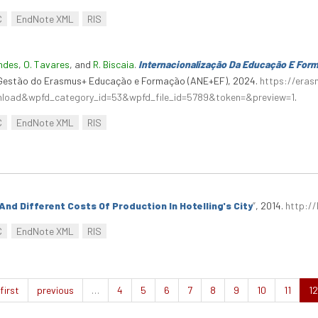
C
EndNote XML
RIS
andes
,
O. Tavares
, and
R. Biscaia
.
Internacionalização Da Educação E For
a Gestão do Erasmus+ Educação e Formação (ANE+EF), 2024.
https://era
wnload&wpfd_category_id=53&wpfd_file_id=5789&token=&preview=1
.
C
EndNote XML
RIS
And Different Costs Of Production In Hotelling's City
”
, 2014.
http://
C
EndNote XML
RIS
first
previous
…
4
5
6
7
8
9
10
11
12