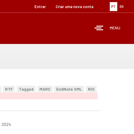
Entrar
Criar uma nova conta
PT
EN
MENU
RTF
Tagged
MARC
EndNote XML
RIS
, 2024.