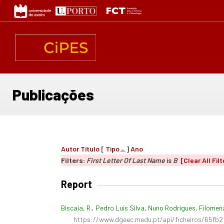
Passar
para
o
conteúdo
principal
Publicações
Autor
Título
[
Tipo
]
Ano
Filters:
First Letter Of Last Name
is
B
[Clear All Filt
Report
Biscaia, R.
,
Pedro Luís Silva
,
Nuno Rodrigues
,
Filomena
https://www.dgeec.medu.pt/api/ficheiros/65fb