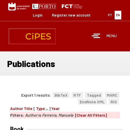
Skip
to
main
Login
Register new account
PT
EN
content
MENU
Publications
Export 1 results:
BibTeX
RTF
Tagged
MARC
EndNote XML
RIS
Author
Title
[
Type
]
Year
Filters:
Author
is
Ferreira, Manuela
[Clear All Filters]
Book