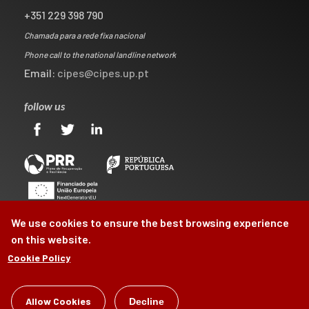
+351 229 398 790
Chamada para a rede fixa nacional
Phone call to the national landline network
Email:
cipes@cipes.up.pt
follow us
We use cookies to ensure the best browsing experience
on this website.
Cookie Policy
©
CIPES
2026
Allow Cookies
Decline