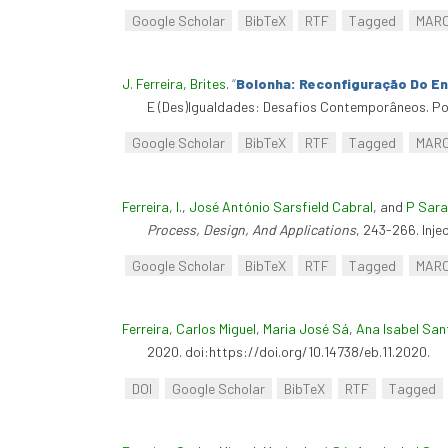
Google Scholar
BibTeX
RTF
Tagged
MAR
J. Ferreira, Brites
.
“
Bolonha: Reconfiguração Do Ens
E (Des)Igualdades: Desafios Contemporâneos. Por
Google Scholar
BibTeX
RTF
Tagged
MAR
Ferreira, I.
,
José António Sarsfield Cabral
, and
P Sara
Process, Design, And Applications
, 243-266. Inje
Google Scholar
BibTeX
RTF
Tagged
MAR
Ferreira, Carlos Miguel
,
Maria José Sá
,
Ana Isabel San
2020. doi:https://doi.org/10.14738/eb.11.2020.
DOI
Google Scholar
BibTeX
RTF
Tagged