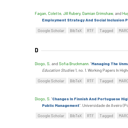
Fagan, Colette
,
Jill Rubery
,
Damian Grimshaw
, and
Hug
Employment Strategy And Social Inclusion 
Google Scholar
BibTeX
RTF
Tagged
MAR
D
Diogo, S
, and
Sofia Bruckmann
.
“
Managing The Unma
Education Studies
1, no. 1. Working Papers In Hig
Google Scholar
BibTeX
RTF
Tagged
MAR
Diogo, S
.
“
Changes In Finnish And Portuguese Hi
Public Management
”
. Universidade de Aveiro (Po
Google Scholar
BibTeX
RTF
Tagged
MAR