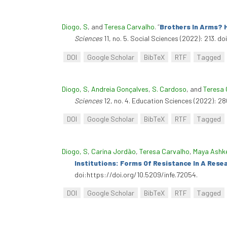
Diogo, S
, and
Teresa Carvalho
.
“
Brothers In Arms? 
Sciences
11, no. 5. Social Sciences (2022): 213. d
DOI
Google Scholar
BibTeX
RTF
Tagged
Diogo, S
,
Andreia Gonçalves
,
S. Cardoso
, and
Teresa 
Sciences
12, no. 4. Education Sciences (2022): 2
DOI
Google Scholar
BibTeX
RTF
Tagged
Diogo, S
,
Carina Jordão
,
Teresa Carvalho
,
Maya Ashk
Institutions: Forms Of Resistance In A Rese
doi:https://doi.org/10.5209/infe.72054.
DOI
Google Scholar
BibTeX
RTF
Tagged