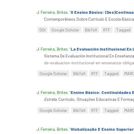
J. Ferreira, Brites
.
“
O Ensino Básico: (Des)Continua
Contemporêneos Sobre Currículo E Escola Básica
DOI
Google Scholar
BibTeX
RTF
Tagged
J. Ferreira, Brites
.
“
La Evaluación Institucional En
Sistema De Evaluación Institucional En Enseñanza
de-evaluacion-institucional-en-ensenanza-oblig
Google Scholar
BibTeX
RTF
Tagged
MAR
J. Ferreira, Brites
.
“
Ensino Básico: Continuidades 
Estrela
. Currículo, Situações Educativas E Form
Google Scholar
BibTeX
RTF
Tagged
MAR
J. Ferreira, Brites
.
“
Globalização E Ensino Superior