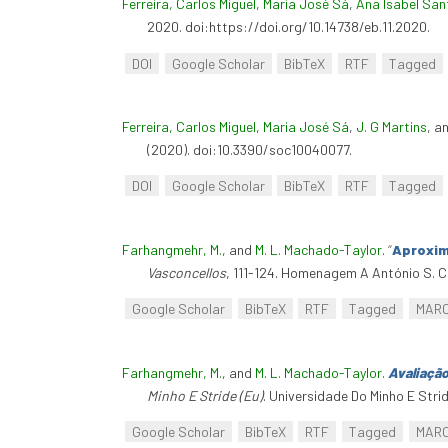
Ferreira, Carlos Miguel
,
Maria José Sá
,
Ana Isabel San
2020. doi:https://doi.org/10.14738/eb.11.2020.
DOI
Google Scholar
BibTeX
RTF
Tagged
Ferreira, Carlos Miguel
,
Maria José Sá
,
J. G Martins
, a
(2020). doi:10.3390/soc10040077.
DOI
Google Scholar
BibTeX
RTF
Tagged
Farhangmehr, M.
, and
M. L. Machado-Taylor
.
“
Aproxim
Vasconcellos
, 111-124. Homenagem A António S. C
Google Scholar
BibTeX
RTF
Tagged
MAR
Farhangmehr, M.
, and
M. L. Machado-Taylor
.
Avaliaçã
Minho E Stride (Eu)
. Universidade Do Minho E Strid
Google Scholar
BibTeX
RTF
Tagged
MAR