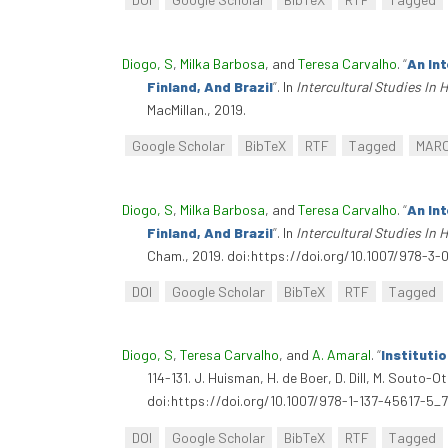
Diogo, S
,
Milka Barbosa
, and
Teresa Carvalho
.
“
An In
Finland, And Brazil
”
. In
Intercultural Studies In 
MacMillan., 2019.
Google Scholar
BibTeX
RTF
Tagged
MAR
Diogo, S
,
Milka Barbosa
, and
Teresa Carvalho
.
“
An In
Finland, And Brazil
”
. In
Intercultural Studies In 
Cham., 2019. doi:https://doi.org/10.1007/978-3
DOI
Google Scholar
BibTeX
RTF
Tagged
Diogo, S
,
Teresa Carvalho
, and
A. Amaral
.
“
Instituti
114-131. J. Huisman, H. de Boer, D. Dill, M. Sout
doi:https://doi.org/10.1007/978-1-137-45617-5_7
DOI
Google Scholar
BibTeX
RTF
Tagged