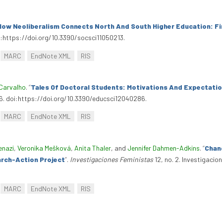
How Neoliberalism Connects North And South Higher Education: Fi
oi:https://doi.org/10.3390/socsci11050213.
MARC
EndNote XML
RIS
Carvalho
.
“
Tales Of Doctoral Students: Motivations And Expectati
86. doi:https://doi.org/10.3390/educsci12040286.
MARC
EndNote XML
RIS
enazi
,
Veronika Mešková
,
Anita Thaler
, and
Jennifer Dahmen-Adkins
.
“
Chan
arch-Action Project
”
.
Investigaciones Feministas
12, no. 2. Investigacio
MARC
EndNote XML
RIS