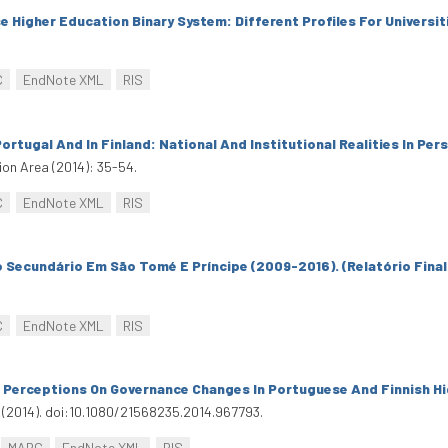
 Higher Education Binary System: Different Profiles For Universi
C
EndNote XML
RIS
rtugal And In Finland: National And Institutional Realities In Per
ion Area (2014): 35-54.
C
EndNote XML
RIS
 Secundário Em São Tomé E Príncipe (2009-2016). (Relatório Final
C
EndNote XML
RIS
 Perceptions On Governance Changes In Portuguese And Finnish H
 (2014). doi:10.1080/21568235.2014.967793.
MARC
EndNote XML
RIS