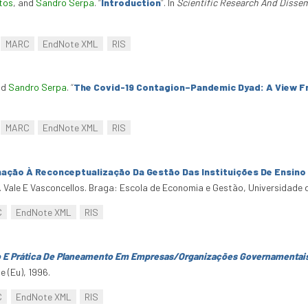
tos
, and
Sandro Serpa
.
“
Introduction
”
. In
Scientific Research And Disse
MARC
EndNote XML
RIS
nd
Sandro Serpa
.
“
The Covid-19 Contagion–Pandemic Dyad: A View F
MARC
EndNote XML
RIS
ação À Reconceptualização Da Gestão Das Instituições De Ensino
. Vale E Vasconcellos. Braga: Escola de Economia e Gestão, Universidade 
C
EndNote XML
RIS
o E Prática De Planeamento Em Empresas/Organizações Governamentais
e (Eu), 1996.
C
EndNote XML
RIS