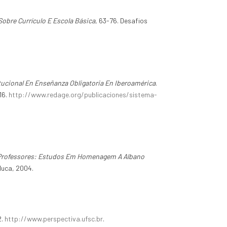
bre Currículo E Escola Básica
, 63-76. Desafios
tucional En Enseñanza Obligatoria En Iberoamérica
.
16.
http://www.redage.org/publicaciones/sistema-
e Professores: Estudos Em Homenagem A Albano
duca, 2004.
2.
http://www.perspectiva.ufsc.br
.