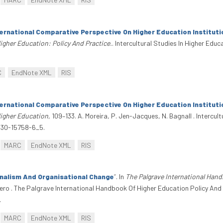
ternational Comparative Perspective On Higher Education Institu
Higher Education: Policy And Practice.
. Intercultural Studies In Higher Edu
C
EndNote XML
RIS
ternational Comparative Perspective On Higher Education Institut
Higher Education
, 109–133. A. Moreira, P. Jen-Jacques, N. Bagnall . Intercu
-030-15758-6_5.
MARC
EndNote XML
RIS
onalism And Organisational Change
”
. In
The Palgrave International Han
o-Otero . The Palgrave International Handbook Of Higher Education Policy A
.
MARC
EndNote XML
RIS