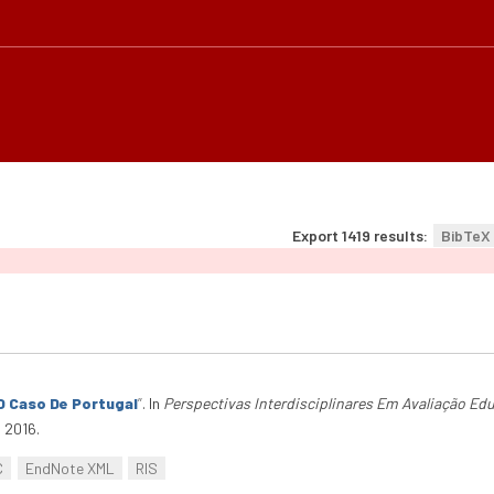
Export 1419 results:
BibTeX
O Caso De Portugal
”
. In
Perspectivas Interdisciplinares Em Avaliação Ed
 2016.
C
EndNote XML
RIS