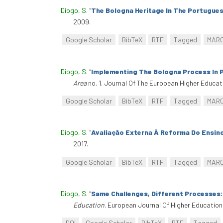
Diogo, S
.
“
The Bologna Heritage In The Portuguese
2009.
Google Scholar
BibTeX
RTF
Tagged
MAR
Diogo, S
.
“
Implementing The Bologna Process In Po
Area
no. 1. Journal Of The European Higher Educat
Google Scholar
BibTeX
RTF
Tagged
MAR
Diogo, S
.
“
Avaliação Externa À Reforma Do Ensino
2017.
Google Scholar
BibTeX
RTF
Tagged
MAR
Diogo, S
.
“
Same Challenges, Different Processes:
Education
. European Journal Of Higher Education
DOI
Google Scholar
BibTeX
RTF
Tagged