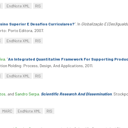
C
EndNote XML
RIS
ino Superior E Desafios Curriculares?
”
. In
Globalização E (Des)Igual
to: Porto Editora, 2007.
C
EndNote XML
RIS
iva
.
“
An Integrated Quantitative Framework For Supporting Produc
ction Molding: Process, Design, And Applications, 2011.
C
EndNote XML
RIS
tos
, and
Sandro Serpa
.
Scientific Research And Dissemination
. Stockpo
MARC
EndNote XML
RIS