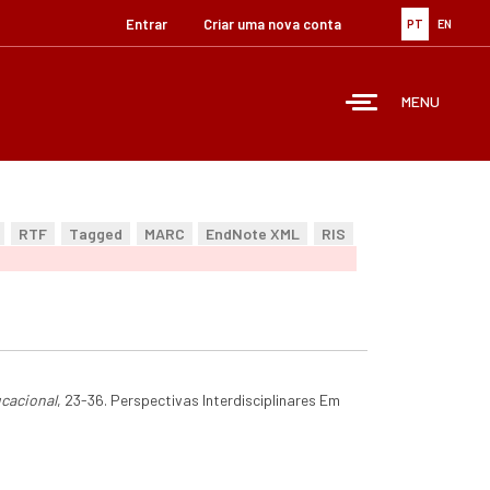
Entrar
Criar uma nova conta
PT
EN
MENU
RTF
Tagged
MARC
EndNote XML
RIS
ucacional
, 23-36. Perspectivas Interdisciplinares Em