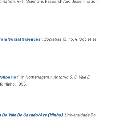
mination
, 4-11. Scientific Research And Dissemination,
rom Social Sciences
”
.
Societies
10, no. 4. Societies
 Superior
”
. In
Homenagem A António S. C. Vale E
do Minho, 1996.
 Do Vale Do Cavado/Ave (Minho)
.
Universidade Do