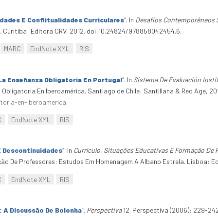
dades E Conflitualidades Curriculares
”
. In
Desafios Contemporêneos So
. Curitiba: Editora CRV, 2012. doi:10.24824/978858042454.6.
MARC
EndNote XML
RIS
 La Enseñanza Obligatoria En Portugal
”
. In
Sistema De Evaluación Insti
 Obligatoria En Iberoamérica. Santiago de Chile: Santillana & Red Age, 20
atoria-en-iberoamerica
.
C
EndNote XML
RIS
E Descontinuidades
”
. In
Currículo, Situações Educativas E Formação D
ação De Professores: Estudos Em Homenagem A Albano Estrela. Lisboa: E
C
EndNote XML
RIS
: A Discussão De Bolonha
”
.
Perspectiva
12. Perspectiva (2006): 229-24