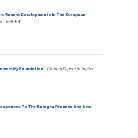
on: Recent Developments In The European
05): 568-591.
niversity Foundation
”
.
Working Papers In Higher
l Responses To The Bologna Process And New