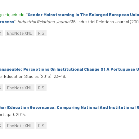
o Figueiredo
.
“
Gender Mainstreaming In The Enlarged European Uni
Process
”
.
Industrial Relations Journal
36. Industrial Relations Journal (20
C
EndNote XML
RIS
nageable: Perceptions On Institutional Change Of A Portuguese U
her Education Studies (2015): 23-46.
C
EndNote XML
RIS
gher Education Governance: Comparing National And Institutiona
rtugal), 2016.
C
EndNote XML
RIS