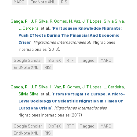
MARC
EndNote XML
RIS
Ganga, R.
,
J. P Silva
,
R. Gomes
,
H. Vaz
,
J. T Lopes
,
Sílvia Silva
,
L. Cerdeira
, et al.
.
“
Portuguese Knowledge Migrants:
Push Effects During The Financial And Economic
Crisis
”
.
Migraciones Internacionales
35. Migraciones
Internacionales (2018).
Google Scholar
BibTeX
RTF
Tagged
MARC
EndNote XML
RIS
Ganga, R.
,
J. P Silva
,
H. Vaz
,
R. Gomes
,
J. T Lopes
,
L. Cerdeira
,
Sílvia Silva
, et al.
.
“
From Portugal To Europe. A Micro-
Level Sociology Of Scientific Migration In Times Of
Eurozone Crisis
”
.
Migraciones Internacionales
.
Migraciones Internacionales (2017).
Google Scholar
BibTeX
RTF
Tagged
MARC
EndNote XML
RIS