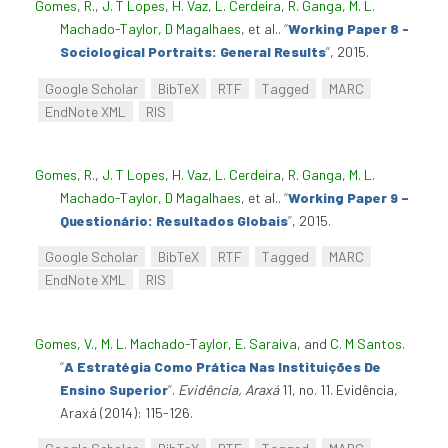
Gomes, R.
,
J. T Lopes
,
H. Vaz
,
L. Cerdeira
,
R. Ganga
,
M. L.
Machado-Taylor
,
D Magalhaes
, et al.
.
“
Working Paper 8 -
Sociological Portraits: General Results
”
, 2015.
Google Scholar
BibTeX
RTF
Tagged
MARC
EndNote XML
RIS
Gomes, R.
,
J. T Lopes
,
H. Vaz
,
L. Cerdeira
,
R. Ganga
,
M. L.
Machado-Taylor
,
D Magalhaes
, et al.
.
“
Working Paper 9 –
Questionário: Resultados Globais
”
, 2015.
Google Scholar
BibTeX
RTF
Tagged
MARC
EndNote XML
RIS
Gomes, V.
,
M. L. Machado-Taylor
,
E. Saraiva
, and
C. M Santos
.
“
A Estratégia Como Prática Nas Instituições De
Ensino Superior
”
.
Evidência, Araxá
11, no. 11. Evidência,
Araxá (2014): 115-126.