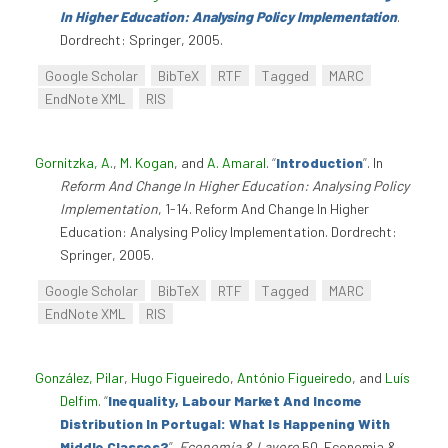
In Higher Education: Analysing Policy Implementation
.
Dordrecht: Springer, 2005.
Google Scholar
BibTeX
RTF
Tagged
MARC
EndNote XML
RIS
Gornitzka, A.
,
M. Kogan
, and
A. Amaral
.
“
Introduction
”
. In
Reform And Change In Higher Education: Analysing Policy
Implementation
, 1-14. Reform And Change In Higher
Education: Analysing Policy Implementation. Dordrecht:
Springer, 2005.
Google Scholar
BibTeX
RTF
Tagged
MARC
EndNote XML
RIS
González, Pilar
,
Hugo Figueiredo
,
António Figueiredo
, and
Luís
Delfim
.
“
Inequality, Labour Market And Income
Distribution In Portugal: What Is Happening With
Middle Classes?
”
.
Economia & Lavoro
50. Economia &