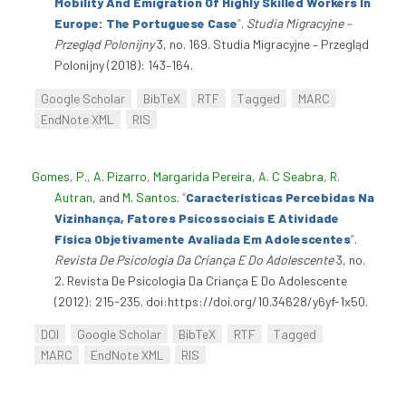
Mobility And Emigration Of Highly Skilled Workers In
Europe: The Portuguese Case
”
.
Studia Migracyjne –
Przegląd Polonijny
3, no. 169. Studia Migracyjne – Przegląd
Polonijny (2018): 143–164.
Google Scholar
BibTeX
RTF
Tagged
MARC
EndNote XML
RIS
Gomes, P.
,
A. Pizarro
,
Margarida Pereira
,
A. C Seabra
,
R.
Autran
, and
M. Santos
.
“
Características Percebidas Na
Vizinhança, Fatores Psicossociais E Atividade
Física Objetivamente Avaliada Em Adolescentes
”
.
Revista De Psicologia Da Criança E Do Adolescente
3, no.
2. Revista De Psicologia Da Criança E Do Adolescente
(2012): 215-235. doi:https://doi.org/10.34628/y6yf-1x50.
DOI
Google Scholar
BibTeX
RTF
Tagged
MARC
EndNote XML
RIS