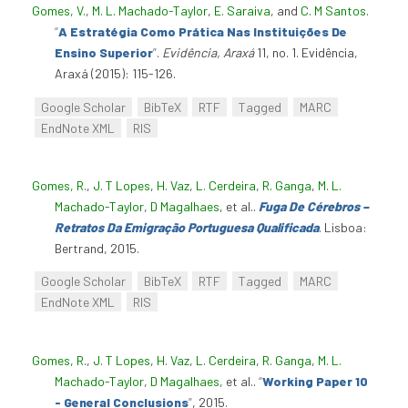
Gomes, V.
,
M. L. Machado-Taylor
,
E. Saraiva
, and
C. M Santos
.
“
A Estratégia Como Prática Nas Instituições De
Ensino Superior
”
.
Evidência, Araxá
11, no. 1. Evidência,
Araxá (2015): 115-126.
Google Scholar
BibTeX
RTF
Tagged
MARC
EndNote XML
RIS
Gomes, R.
,
J. T Lopes
,
H. Vaz
,
L. Cerdeira
,
R. Ganga
,
M. L.
Machado-Taylor
,
D Magalhaes
, et al.
.
Fuga De Cérebros –
Retratos Da Emigração Portuguesa Qualificada
. Lisboa:
Bertrand, 2015.
Google Scholar
BibTeX
RTF
Tagged
MARC
EndNote XML
RIS
Gomes, R.
,
J. T Lopes
,
H. Vaz
,
L. Cerdeira
,
R. Ganga
,
M. L.
Machado-Taylor
,
D Magalhaes
, et al.
.
“
Working Paper 10
- General Conclusions
”
, 2015.