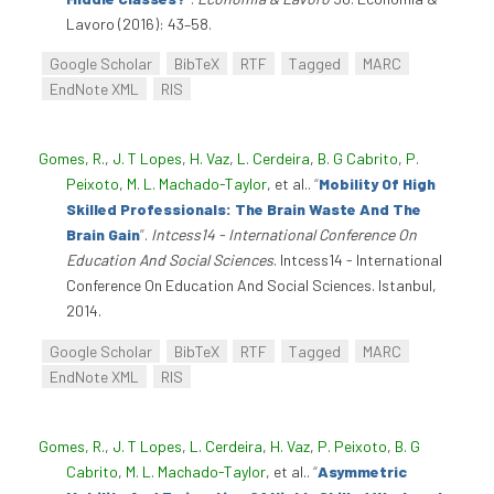
Lavoro (2016): 43–58.
Google Scholar
BibTeX
RTF
Tagged
MARC
EndNote XML
RIS
Gomes, R.
,
J. T Lopes
,
H. Vaz
,
L. Cerdeira
,
B. G Cabrito
,
P.
Peixoto
,
M. L. Machado-Taylor
, et al.
.
“
Mobility Of High
Skilled Professionals: The Brain Waste And The
Brain Gain
”
.
Intcess14 - International Conference On
Education And Social Sciences
. Intcess14 - International
Conference On Education And Social Sciences. Istanbul,
2014.
Google Scholar
BibTeX
RTF
Tagged
MARC
EndNote XML
RIS
Gomes, R.
,
J. T Lopes
,
L. Cerdeira
,
H. Vaz
,
P. Peixoto
,
B. G
Cabrito
,
M. L. Machado-Taylor
, et al.
.
“
Asymmetric