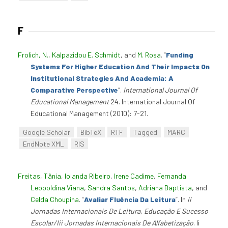
F
Frolich, N.
,
Kalpazidou E. Schmidt
, and
M. Rosa
.
“
Funding
Systems For Higher Education And Their Impacts On
Institutional Strategies And Academia: A
Comparative Perspective
”
.
International Journal Of
Educational Management
24. International Journal Of
Educational Management (2010): 7-21.
Google Scholar
BibTeX
RTF
Tagged
MARC
EndNote XML
RIS
Freitas, Tânia
,
Iolanda Ribeiro
,
Irene Cadime
,
Fernanda
Leopoldina Viana
,
Sandra Santos
,
Adriana Baptista
, and
Celda Choupina
.
“
Avaliar Fluência Da Leitura
”
. In
Ii
Jornadas Internacionais De Leitura, Educação E Sucesso
Escolar/Iii Jornadas Internacionais De Alfabetização
. Ii