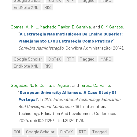
Google Scholar
BibTeX
RTF
Tagged
MARC
EndNote XML
RIS
Gomes, V.
,
M. L. Machado-Taylor
,
E. Saraiva
, and
C. M Santos
.
“
A Estratégia Nas Instituições De Ensino Superior:
Planejamento E/Ou Estratégia Como Prática?
”
.
Convibra Administração
. Convibra Administração (2014).
Google Scholar
BibTeX
RTF
Tagged
MARC
EndNote XML
RIS
Gogadze, N.
,
E. Cunha
,
J. Aguiar
, and
Teresa Carvalho
.
“
European University Alliances: A Case Study Of
Portugal
”
. In
18Th International Technology, Education
And Development Conference
. 18Th International
Technology, Education And Development Conference,
2024. doi:10.21125/inted.2024.1176.
DOI
Google Scholar
BibTeX
RTF
Tagged