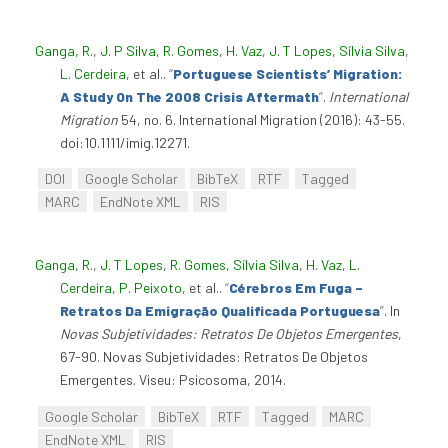
Ganga, R.
,
J. P Silva
,
R. Gomes
,
H. Vaz
,
J. T Lopes
,
Sílvia Silva
,
L. Cerdeira
, et al.
.
“
Portuguese Scientists’ Migration:
A Study On The 2008 Crisis Aftermath
”
.
International
Migration
54, no. 6. International Migration (2016): 43-55.
doi:10.1111/imig.12271.
DOI
Google Scholar
BibTeX
RTF
Tagged
MARC
EndNote XML
RIS
Ganga, R.
,
J. T Lopes
,
R. Gomes
,
Sílvia Silva
,
H. Vaz
,
L.
Cerdeira
,
P. Peixoto
, et al.
.
“
Cérebros Em Fuga –
Retratos Da Emigração Qualificada Portuguesa
”
. In
Novas Subjetividades: Retratos De Objetos Emergentes
,
67-90. Novas Subjetividades: Retratos De Objetos
Emergentes. Viseu: Psicosoma, 2014.
Google Scholar
BibTeX
RTF
Tagged
MARC
EndNote XML
RIS