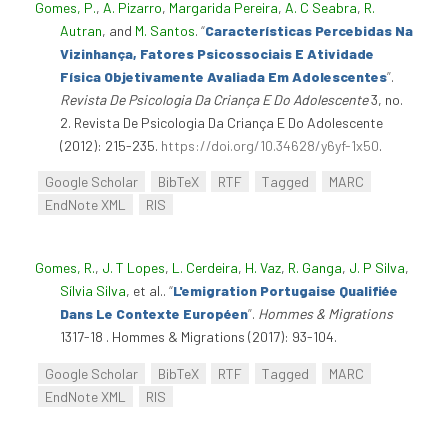
Gomes, P.
,
A. Pizarro
,
Margarida Pereira
,
A. C Seabra
,
R.
Autran
, and
M. Santos
.
“
Características Percebidas Na
Vizinhança, Fatores Psicossociais E Atividade
Física Objetivamente Avaliada Em Adolescentes
”
.
Revista De Psicologia Da Criança E Do Adolescente
3, no.
2. Revista De Psicologia Da Criança E Do Adolescente
(2012): 215-235.
https://doi.org/10.34628/y6yf-1x50
.
Google Scholar
BibTeX
RTF
Tagged
MARC
EndNote XML
RIS
Gomes, R.
,
J. T Lopes
,
L. Cerdeira
,
H. Vaz
,
R. Ganga
,
J. P Silva
,
Sílvia Silva
, et al.
.
“
L'emigration Portugaise Qualifiée
Dans Le Contexte Européen
”
.
Hommes & Migrations
1317-18 . Hommes & Migrations (2017): 93-104.
Google Scholar
BibTeX
RTF
Tagged
MARC
EndNote XML
RIS